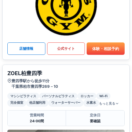
体験・相談予約
店舗情報
公式サイト
ZOEL柏豊四季
豊四季駅から徒歩11分
千葉県柏市豊四季269－10
マシンピラティス
パーソナルピラティス
ロッカー
Wi-Fi
完全個室
他店舗利用
ウォーターサーバー
水素水
もっと見る
営業時間
定休日
24:00間
要確認