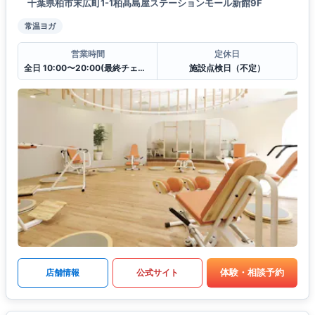
千葉県柏市末広町1-1柏髙島屋ステーションモール新館9F
常温ヨガ
営業時間
定休日
全日 10:00〜20:00(最終チェックイン19:30)
施設点検日（不定）
体験・相談予約
店舗情報
公式サイト