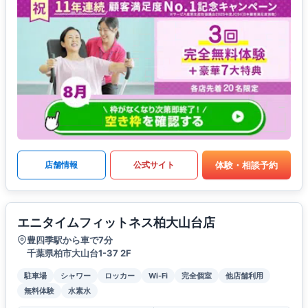
体験・相談予約
店舗情報
公式サイト
エニタイムフィットネス柏大山台店
豊四季駅から車で7分
千葉県柏市大山台1-37 2F
駐車場
シャワー
ロッカー
Wi-Fi
完全個室
他店舗利用
無料体験
水素水