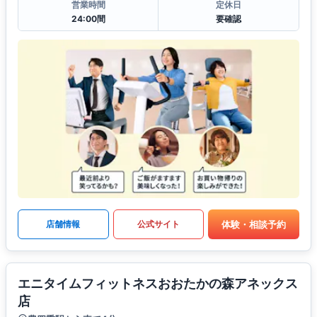
営業時間
定休日
24:00間
要確認
体験・相談予約
店舗情報
公式サイト
エニタイムフィットネスおおたかの森アネックス
店