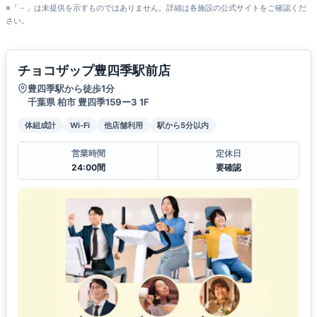
※「－」は未提供を示すものではありません。詳細は各施設の公式サイトをご確認くだ
さい。
チョコザップ豊四季駅前店
豊四季駅から徒歩1分
千葉県 柏市 豊四季159ー3 1F
体組成計
Wi-Fi
他店舗利用
駅から5分以内
営業時間
定休日
24:00間
要確認