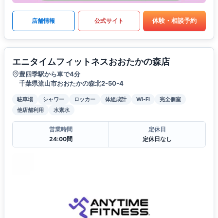
体験・相談予約
店舗情報
公式サイト
エニタイムフィットネスおおたかの森店
豊四季駅から車で4分
千葉県流山市おおたかの森北2-50-4
駐車場
シャワー
ロッカー
体組成計
Wi-Fi
完全個室
他店舗利用
水素水
営業時間
定休日
24:00間
定休日なし