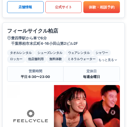
体験・相談予約
店舗情報
公式サイト
フィールサイクル柏店
豊四季駅から車で6分
千葉県柏市末広町4-16小田山第2ビル2F
タオルレンタル
シューズレンタル
ウェアレンタル
シャワー
ロッカー
他店舗利用
無料体験
ミネラルウォーター
もっと見る
営業時間
定休日
平日 6:30〜23:00
毎週金曜日