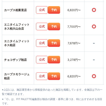
○
公式
予約
カーブス柏富里店
6,820円〜
エニタイムフィット
○
公式
予約
7,700円〜
ネス柏大山台店
エニタイムフィット
-
公式
予約
7,678円〜
ネス柏店
-
公式
予約
チョコザップ柏店
3,278円〜
カーブスモラージュ
○
公式
予約
6,820円〜
柏店
※上記には、施設運営者から情報提供のあった施設を掲載しています。全施設は下の一
覧で確認できます。
※「○」は、FIT PALETTE編集部が独自の調査・基準に基づき、特におすすめする項目
です。