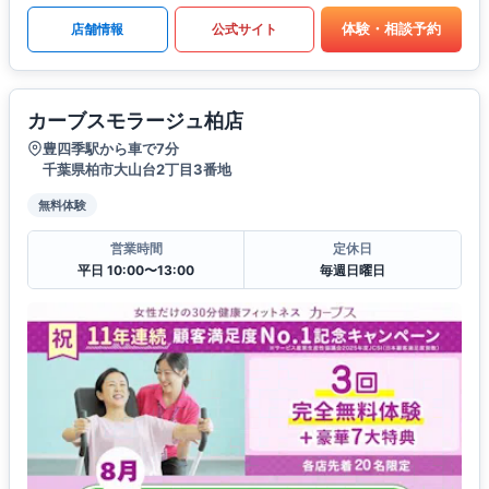
体験・相談予約
店舗情報
公式サイト
カーブスモラージュ柏店
豊四季駅から車で7分
千葉県柏市大山台2丁目3番地
無料体験
営業時間
定休日
平日 10:00〜13:00
毎週日曜日