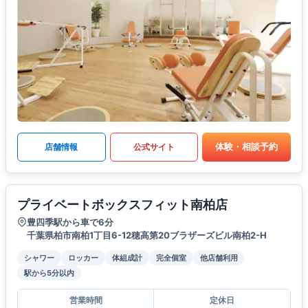
体験・相談予約
店舗情報
公式サイト
プライベートボックスフィット南柏店
豊四季駅から車で6分
千葉県柏市南柏1丁目6-12穂高第20ブラザーズビル南柏2-H
シャワー
ロッカー
体組成計
完全個室
他店舗利用
駅から5分以内
営業時間
定休日