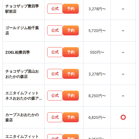
チョコザップ豊四季
-
公式
予約
3,278円〜
駅前店
ゴールドジム柏千葉
-
公式
予約
5,720円〜
店
-
公式
予約
ZOEL柏豊四季
550円〜
チョコザップ流山お
-
公式
予約
3,278円〜
おたかの森店
エニタイムフィット
-
公式
予約
8,250円〜
ネスおおたかの森ア
ネックス店
カーブスおおたかの
○
公式
予約
6,820円〜
森店
エニタイムフィット
公式
予約