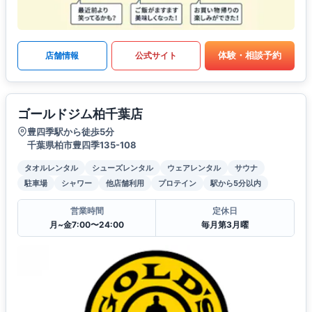
体験・相談予約
店舗情報
公式サイト
ゴールドジム柏千葉店
豊四季駅から徒歩5分
千葉県柏市豊四季135-108
タオルレンタル
シューズレンタル
ウェアレンタル
サウナ
駐車場
シャワー
他店舗利用
プロテイン
駅から5分以内
営業時間
定休日
月~金7:00〜24:00
毎月第3月曜