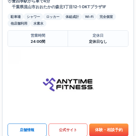
豊四季駅から車で4分
千葉県流山市おおたかの森北1丁目12-1 OKTプラザ1F
駐車場
シャワー
ロッカー
体組成計
Wi-Fi
完全個室
他店舗利用
水素水
営業時間
定休日
24:00間
定休日なし
体験・相談予約
店舗情報
公式サイト