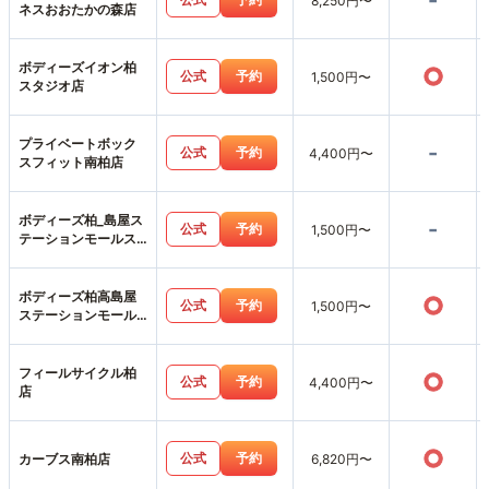
-
8,250円〜
ネスおおたかの森店
ボディーズイオン柏
○
公式
予約
1,500円〜
スタジオ店
プライベートボック
-
公式
予約
4,400円〜
スフィット南柏店
ボディーズ柏_島屋ス
-
公式
予約
1,500円〜
テーションモールス
タジオ店
ボディーズ柏高島屋
○
公式
予約
1,500円〜
ステーションモール
店
フィールサイクル柏
○
公式
予約
4,400円〜
店
○
公式
予約
カーブス南柏店
6,820円〜