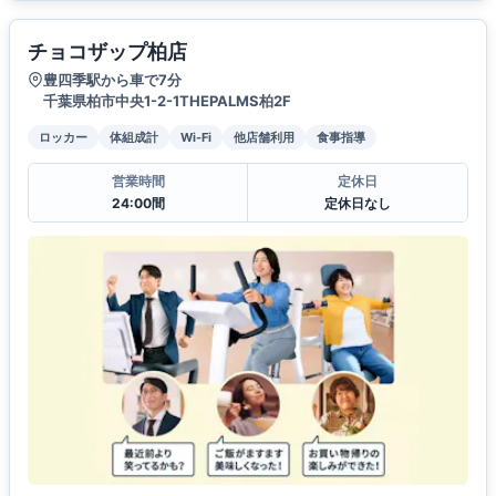
チョコザップ柏店
豊四季駅から車で7分
千葉県柏市中央1-2-1THEPALMS柏2F
ロッカー
体組成計
Wi-Fi
他店舗利用
食事指導
営業時間
定休日
24:00間
定休日なし