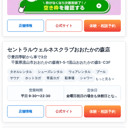
体験・相談予約
店舗情報
公式サイト
セントラルウェルネスクラブおおたかの森店
豊四季駅から車で3分
千葉県流山市おおたかの森南1-5-1流山おおたかの森S･C3F
タオルレンタル
シューズレンタル
ウェアレンタル
プール
サウナ
ホットヨガ
常温ヨガ
駐車場
シャワー
もっと見る
営業時間
定休日
平日 9:30〜22:30
金曜日祝日の場合も休館日となります
体験・相談予約
店舗情報
公式サイト