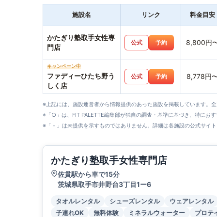
施設名
リンク
料金目安
かたぎり塾取手女性専
8,800円
公式
予約
門店
キャンペーン中
ファディーひたち野う
8,778円
公式
予約
しく店
※上記には、施設運営者から情報提供のあった施設を掲載しています。
※「○」は、FIT PALETTE編集部が独自の調査・基準に基づき、特にお
※「－」は未提供を示すものではありません。詳細は各施設の公式サイト
かたぎり塾取手女性専門店
佐貫駅から車で15分
茨城県取手市井野台3丁目1ー6
タオルレンタル
シューズレンタル
ウェアレンタル
子連れOK
無料体験
ミネラルウォーター
プロテ