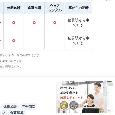
ウェア
無料体験
食事指導
駅からの距離
レンタル
佐貫駅から車
〜
○
○
○
で15分
佐貫駅から車
〜
○
-
-
で18分
全施設は下の一覧で確認できます。
すすめする項目です。
をご確認ください。
体組成計
完全個室
イン
食事指導