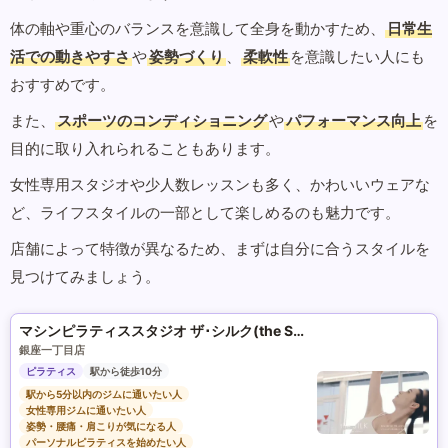
体の軸や重心のバランスを意識して全身を動かすため、
日常生
活での動きやすさ
や
姿勢づくり
、
柔軟性
を意識したい人にも
おすすめです。
また、
スポーツのコンディショニング
や
パフォーマンス向上
を
目的に取り入れられることもあります。
女性専用スタジオや少人数レッスンも多く、かわいいウェアな
ど、ライフスタイルの一部として楽しめるのも魅力です。
店舗によって特徴が異なるため、まずは自分に合うスタイルを
見つけてみましょう。
マシンピラティススタジオ ザ･シルク(the SILK)
銀座一丁目店
ピラティス
駅から徒歩10分
駅から5分以内のジムに通いたい人
女性専用ジムに通いたい人
姿勢・腰痛・肩こりが気になる人
パーソナルピラティスを始めたい人