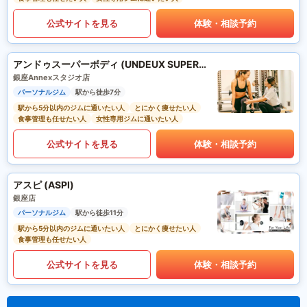
公式サイトを見る
体験・相談予約
アンドゥスーパーボディ (UNDEUX SUPERBODY)
銀座Annexスタジオ店
パーソナルジム
駅から徒歩7分
駅から5分以内のジムに通いたい人
とにかく痩せたい人
食事管理も任せたい人
女性専用ジムに通いたい人
公式サイトを見る
体験・相談予約
アスピ (ASPI)
銀座店
パーソナルジム
駅から徒歩11分
駅から5分以内のジムに通いたい人
とにかく痩せたい人
食事管理も任せたい人
公式サイトを見る
体験・相談予約