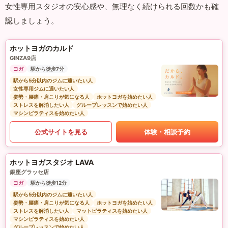
女性専用スタジオの安心感や、無理なく続けられる回数かも確
認しましょう。
ホットヨガのカルド
GINZA9店
ヨガ
駅から徒歩7分
駅から5分以内のジムに通いたい人
女性専用ジムに通いたい人
姿勢・腰痛・肩こりが気になる人
ホットヨガを始めたい人
ストレスを解消したい人
グループレッスンで始めたい人
マシンピラティスを始めたい人
公式サイトを見る
体験・相談予約
ホットヨガスタジオ LAVA
銀座グラッセ店
ヨガ
駅から徒歩12分
駅から5分以内のジムに通いたい人
姿勢・腰痛・肩こりが気になる人
ホットヨガを始めたい人
ストレスを解消したい人
マットピラティスを始めたい人
マシンピラティスを始めたい人
グループレッスンで始めたい人