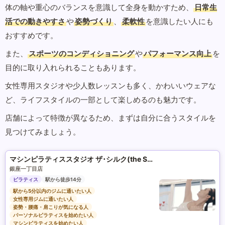
体の軸や重心のバランスを意識して全身を動かすため、
日常生
活での動きやすさ
や
姿勢づくり
、
柔軟性
を意識したい人にも
おすすめです。
また、
スポーツのコンディショニング
や
パフォーマンス向上
を
目的に取り入れられることもあります。
女性専用スタジオや少人数レッスンも多く、かわいいウェアな
ど、ライフスタイルの一部として楽しめるのも魅力です。
店舗によって特徴が異なるため、まずは自分に合うスタイルを
見つけてみましょう。
マシンピラティススタジオ ザ･シルク(the SILK)
銀座一丁目店
ピラティス
駅から徒歩14分
駅から5分以内のジムに通いたい人
女性専用ジムに通いたい人
姿勢・腰痛・肩こりが気になる人
パーソナルピラティスを始めたい人
マシンピラティスを始めたい人