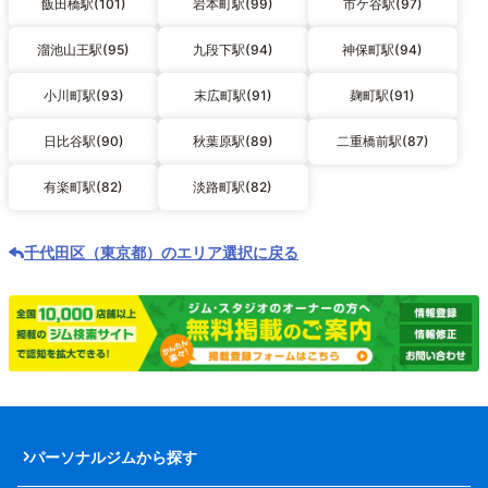
飯田橋駅(101)
岩本町駅(99)
市ケ谷駅(97)
溜池山王駅(95)
九段下駅(94)
神保町駅(94)
小川町駅(93)
末広町駅(91)
麹町駅(91)
日比谷駅(90)
秋葉原駅(89)
二重橋前駅(87)
有楽町駅(82)
淡路町駅(82)
千代田区（東京都）のエリア選択に戻る
パーソナルジムから探す