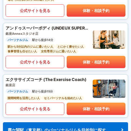
公式サイトを見る
体験・相談予約
アンドゥスーパーボディ (UNDEUX SUPERBODY)
銀座Annexスタジオ店
パーソナルジム
駅から徒歩14分
駅から5分以内のジムに通いたい人
とにかく痩せたい人
食事管理も任せたい人
女性専用ジムに通いたい人
公式サイトを見る
体験・相談予約
エクササイズコーチ (The Exercise Coach)
銀座店
パーソナルジム
駅から徒歩15分
隙間時間を活用したい人
セミパーソナルを始めたい人
公式サイトを見る
体験・相談予約
霞ケ関駅（東京都）のパーソナルジムを目的別に探す