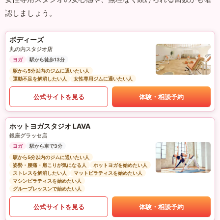
認しましょう。
ボディーズ
丸の内スタジオ店
ヨガ
駅から徒歩13分
駅から5分以内のジムに通いたい人
運動不足を解消したい人
女性専用ジムに通いたい人
公式サイトを見る
体験・相談予約
ホットヨガスタジオ LAVA
銀座グラッセ店
ヨガ
駅から車で3分
駅から5分以内のジムに通いたい人
姿勢・腰痛・肩こりが気になる人
ホットヨガを始めたい人
ストレスを解消したい人
マットピラティスを始めたい人
マシンピラティスを始めたい人
グループレッスンで始めたい人
公式サイトを見る
体験・相談予約