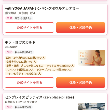
withYOGA JAPANシンギングボウルアカデミー
霞ケ関駅（東京都）周辺
ヨガ
駅から徒歩9分
公式サイトを見る
体験・相談予約
ホットヨガのカルド
GINZA9店
ヨガ
駅から徒歩14分
駅から5分以内のジムに通いたい人
女性専用ジムに通いたい人
姿勢・腰痛・肩こりが気になる人
ホットヨガを始めたい人
ストレスを解消したい人
グループレッスンで始めたい人
マシンピラティスを始めたい人
公式サイトを見る
体験・相談予約
ゼンプレイスピラティス (zen place pilates)
銀座(HOTヨガ)スタジオ店
ヨガ
駅から車で4分