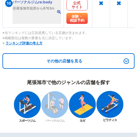
×
×
パーソナルジムre:body
公式
10
サイト
尾張旭市役所から8763m
体験・
相談予約
※当ランキングには広告提携している店舗が含まれます。
※掲載順位は複数の要素を元に決定しています。
※
ランキング評価の考え方
その他の店舗を見る
尾張旭市で他のジャンルの店舗を探す
ピラティス
スポーツジム
パーソナルジム
ヨガ