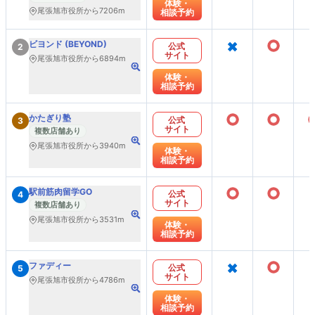
体験・
尾張旭市役所から7206m
相談予約
×
○
ビヨンド (BEYOND)
公式
2
サイト
尾張旭市役所から6894m
体験・
相談予約
○
○
かたぎり塾
公式
3
サイト
複数店舗あり
尾張旭市役所から3940m
体験・
相談予約
○
○
駅前筋肉留学GO
公式
4
サイト
複数店舗あり
尾張旭市役所から3531m
体験・
相談予約
×
○
ファディー
公式
5
サイト
尾張旭市役所から4786m
体験・
相談予約