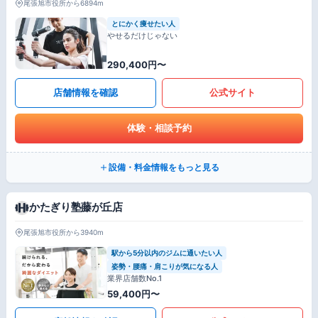
尾張旭市役所から6894m
とにかく痩せたい人
やせるだけじゃない
290,400円〜
店舗情報を確認
公式サイト
体験・相談予約
設備・料金情報をもっと見る
かたぎり塾藤が丘店
尾張旭市役所から3940m
駅から5分以内のジムに通いたい人
姿勢・腰痛・肩こりが気になる人
業界店舗数No.1
59,400円〜