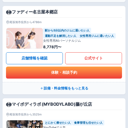
ファディー名古屋本郷店
尾張旭市役所から4786m
駅から5分以内のジムに通いたい人
運動不足を解消したい人
女性専用ジムに通いたい人
女性専用AIパーソナルジム
8,778円〜
店舗情報を確認
公式サイト
体験・相談予約
設備・料金情報をもっと見る
マイボディラボ (MYBODYLABO)藤が丘店
尾張旭市役所から3525m
とにかく痩せたい人
食事管理も任せたい人
YouTubeで人気