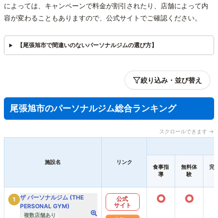
によっては、キャンペーンで料金が割引されたり、店舗によって内
容が変わることもありますので、公式サイトでご確認ください。
【尾張旭市で間違いのないパーソナルジムの選び方】
絞り込み・並び替え
尾張旭市のパーソナルジム総合ランキング
スクロールできます →
施設名
リンク
食事指
無料体
完
導
験
○
○
ザ パーソナルジム (THE
公式
1
サイト
PERSONAL GYM)
複数店舗あり