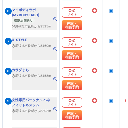
○
×
マイボディラボ
公式
6
サイト
(MYBODYLABO)
複数店舗あり
体験・
尾張旭市役所から3525m
相談予約
○
×
U-STYLE
公式
7
サイト
尾張旭市役所から8460m
体験・
相談予約
○
×
カラダまち
公式
8
サイト
尾張旭市役所から8458m
体験・
相談予約
○
×
女性専用パーソナル ベネ
公式
9
サイト
フィットネスジム
尾張旭市役所から8393m
体験・
相談予約