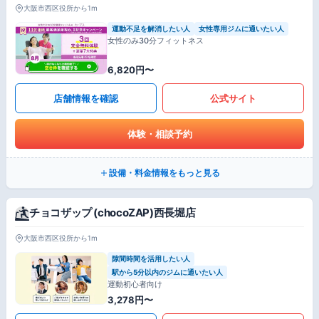
大阪市西区役所から1m
運動不足を解消したい人
女性専用ジムに通いたい人
女性のみ30分フィットネス
6,820円〜
店舗情報を確認
公式サイト
体験・相談予約
設備・料金情報をもっと見る
チョコザップ (chocoZAP)西長堀店
大阪市西区役所から1m
隙間時間を活用したい人
駅から5分以内のジムに通いたい人
運動初心者向け
3,278円〜