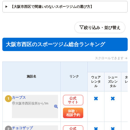
【大阪市西区で間違いのないスポーツジムの選び方】
絞り込み・並び替え
大阪市西区のスポーツジム総合ランキング
スクロールできます →
施設名
リンク
ウェア
シュー
タ
レンタ
ズレン
レ
ル
タル
×
×
カーブス
公式
1
サイト
大阪市西区役所から1m
体験・
相談予約
×
×
チョコザップ
公式
2