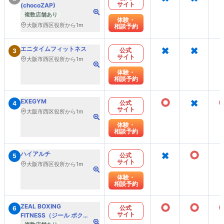
サイト
(chocoZAP)
複数店舗あり
体験・
大阪市西区役所から1m
相談予約
×
×
エニタイムフィットネス
公式
3
サイト
大阪市西区役所から1m
体験・
相談予約
○
×
EXEGYM
公式
4
サイト
大阪市西区役所から1m
体験・
相談予約
×
○
ハイアルチ
公式
5
サイト
大阪市西区役所から1m
体験・
相談予約
○
○
ZEAL BOXING
公式
6
サイト
FITNESS（ジール ボクシ