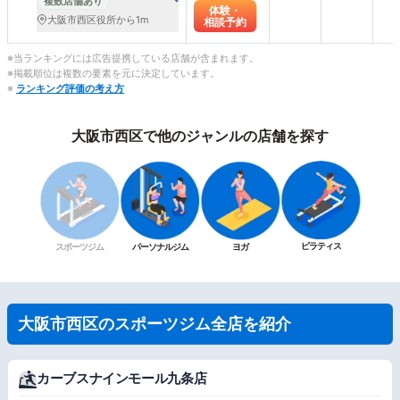
ング フィットネス）
複数店舗あり
体験・
大阪市西区役所から1m
相談予約
※当ランキングには広告提携している店舗が含まれます。
※掲載順位は複数の要素を元に決定しています。
※
ランキング評価の考え方
大阪市西区で他のジャンルの店舗を探す
ピラティス
スポーツジム
パーソナルジム
ヨガ
大阪市西区のスポーツジム全店を紹介
カーブスナインモール九条店