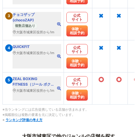
相談予約
×
×
チョコザップ
公式
3
サイト
(chocoZAP)
複数店舗あり
体験・
大阪市城東区役所から1m
相談予約
×
×
QUICKFIT
公式
4
サイト
大阪市城東区役所から1m
体験・
相談予約
○
○
ZEAL BOXING
公式
5
サイト
FITNESS（ジール ボクシ
ング フィットネス）
大阪市城東区役所から1m
体験・
相談予約
※当ランキングには広告提携している店舗が含まれます。
※掲載順位は複数の要素を元に決定しています。
※
ランキング評価の考え方
大阪市城東区で他のジャンルの店舗を探す