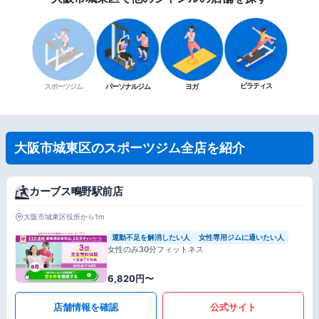
ピラティス
スポーツジム
パーソナルジム
ヨガ
大阪市城東区のスポーツジム全店を紹介
カーブス鴫野駅前店
大阪市城東区役所から1m
運動不足を解消したい人
女性専用ジムに通いたい人
女性のみ30分フィットネス
6,820円〜
店舗情報を確認
公式サイト