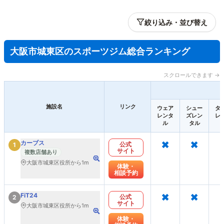
絞り込み・並び替え
大阪市城東区のスポーツジム総合ランキング
スクロールできます →
施設名
リンク
ウェア
シュー
タ
レンタ
ズレン
レ
ル
タル
×
×
カーブス
公式
1
サイト
複数店舗あり
大阪市城東区役所から1m
体験・
相談予約
×
×
FiT24
公式
2
サイト
大阪市城東区役所から1m
体験・