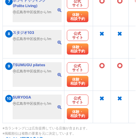
○
○
ポライトリヴィング
公式
7
サイト
(Polite Living)
広島市中区役所から1m
体験・
相談予約
×
×
スタジオ103
公式
8
サイト
広島市中区役所から1m
体験・
相談予約
○
○
TSUMUGU pilates
公式
9
サイト
広島市中区役所から1m
体験・
相談予約
×
×
SURYOGA
公式
10
サイト
広島市中区役所から1m
体験・
相談予約
※当ランキングには広告提携している店舗が含まれます。
※掲載順位は複数の要素を元に決定しています。