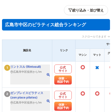
絞り込み・並び替え
広島市中区のピラティス総合ランキング
スクロールできます →
サー
施設名
リンク
グ
マシン
マット
○
×
リントスル (Rintosull)
公式
1
サイト
広島市中区役所から1m
体験・
相談予約
○
○
ゼンプレイスピラティス
公式
2
サイト
(zen place pilates)
広島市中区役所から1m
体験・
相談予約