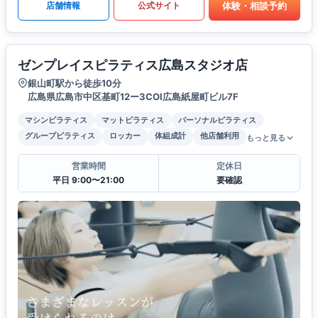
体験・相談予約
店舗情報
公式サイト
ゼンプレイスピラティス広島スタジオ店
銀山町駅から徒歩10分
広島県広島市中区基町12ー3COI広島紙屋町ビル7F
マシンピラティス
マットピラティス
パーソナルピラティス
グループピラティス
ロッカー
体組成計
他店舗利用
もっと見る
営業時間
定休日
平日 9:00〜21:00
要確認