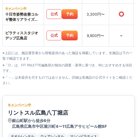
キャンペーン中
○
公式
予約
十日市姿勢改善コル
3,300円〜
ギ整体リアライズ
【パーソナルジムリ
アライズ】LIARAISE
ピラティススタジオ
-
公式
予約
9,900円〜
デップ広島店
※上記には、施設運営者から情報提供のあった施設を掲載しています。全施設は下の一
覧で確認できます。
※「○」は、FIT PALETTE編集部が独自の調査・基準に基づき、特におすすめする項目
です。
※「－」は未提供を示すものではありません。詳細は各施設の公式サイトをご確認くだ
さい。
キャンペーン中
リントスル広島八丁堀店
銀山町駅から徒歩6分
広島県広島市中区堀川町4ー11広島アサヒビール館8F
タオルレンタル
ウェアレンタル
マシンピラティス