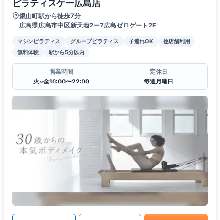
ピラティスケー広島店
銀山町駅から徒歩7分
広島県広島市中区新天地2ー7広島ゼロゲート2F
マシンピラティス
グループピラティス
子連れOK
他店舗利用
無料体験
駅から5分以内
営業時間
定休日
火~金10:00〜22:00
毎週月曜日