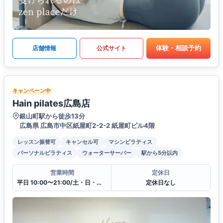
体験・相談予約
店舗情報
公式サイト
キャンペーン中
Hain pilates広島店
銀山町駅から徒歩13分
広島県 広島市中区紙屋町2-2-2 紙屋町ビル4階
レッスン振替可
キャンセル可
マシンピラティス
パーソナルピラティス
ウォーターサーバー
駅から5分以内
営業時間
定休日
平日 10:00〜21:00/土・日・祝10:00〜19:00
定休日なし