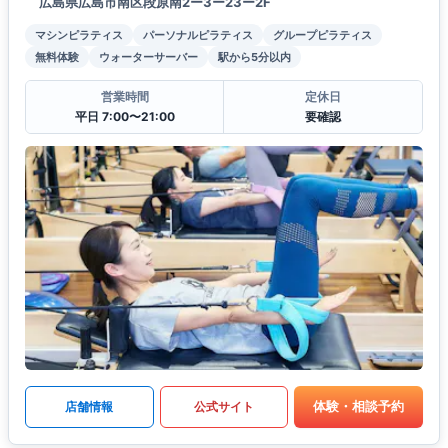
広島県広島市南区段原南2ー3ー23ー2F
マシンピラティス
パーソナルピラティス
グループピラティス
無料体験
ウォーターサーバー
駅から5分以内
営業時間
定休日
平日 7:00〜21:00
要確認
体験・相談予約
店舗情報
公式サイト