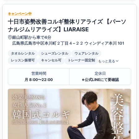
キャンペーン中
十日市姿勢改善コルギ整体リアライズ 【パーソ
ナルジムリアライズ】LIARAISE
銀山町駅から車で4分
広島県広島市中区本川町２丁目４−２２ ウィンディア本川 101
タオルレンタル
シューズレンタル
ウェアレンタル
レッスン振替可
キャンセル可
トレーナー固定制
もっと見る
営業時間
定休日
月 8:00〜22:00
※公式LINEにて要確認