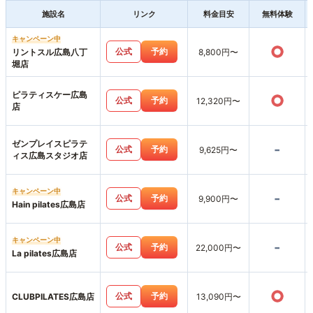
施設名
リンク
料金目安
無料体験
キャンペーン中
○
公式
予約
リントスル広島八丁
8,800円〜
堀店
ピラティスケー広島
○
公式
予約
12,320円〜
店
ゼンプレイスピラテ
-
公式
予約
9,625円〜
ィス広島スタジオ店
キャンペーン中
-
公式
予約
9,900円〜
Hain pilates広島店
キャンペーン中
-
公式
予約
22,000円〜
La pilates広島店
○
公式
予約
CLUBPILATES広島店
13,090円〜