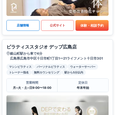
体験・相談予約
店舗情報
公式サイト
ピラティススタジオ デップ広島店
銀山町駅から車で4分
広島県広島市中区十日市町1丁目1ー21ライフメント十日市301
マシンピラティス
パーソナルピラティス
ウォーターサーバー
トレーナー指名
無料カウンセリング
駅から5分以内
営業時間
定休日
月~火・土~日9:00〜18:00
年末年始