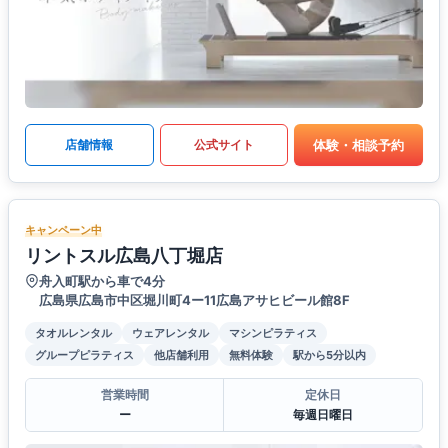
体験・相談予約
店舗情報
公式サイト
キャンペーン中
リントスル広島八丁堀店
舟入町駅から車で4分
広島県広島市中区堀川町4ー11広島アサヒビール館8F
タオルレンタル
ウェアレンタル
マシンピラティス
グループピラティス
他店舗利用
無料体験
駅から5分以内
営業時間
定休日
ー
毎週日曜日