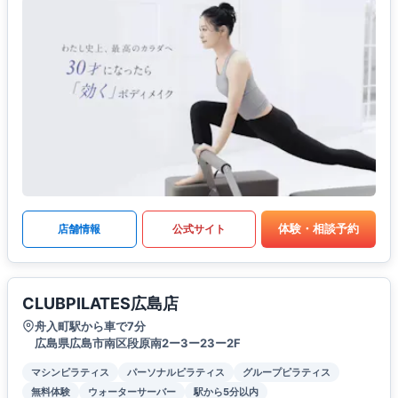
体験・相談予約
店舗情報
公式サイト
CLUBPILATES広島店
舟入町駅から車で7分
広島県広島市南区段原南2ー3ー23ー2F
マシンピラティス
パーソナルピラティス
グループピラティス
無料体験
ウォーターサーバー
駅から5分以内