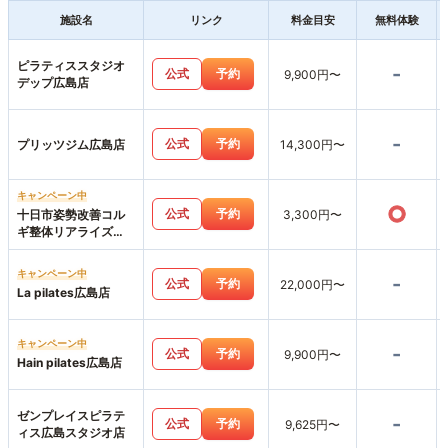
施設名
リンク
料金目安
無料体験
ピラティススタジオ
-
公式
予約
9,900円〜
デップ広島店
-
公式
予約
プリッツジム広島店
14,300円〜
キャンペーン中
○
公式
予約
十日市姿勢改善コル
3,300円〜
ギ整体リアライズ
【パーソナルジムリ
アライズ】LIARAISE
キャンペーン中
-
公式
予約
22,000円〜
La pilates広島店
キャンペーン中
-
公式
予約
9,900円〜
Hain pilates広島店
ゼンプレイスピラテ
-
公式
予約
9,625円〜
ィス広島スタジオ店