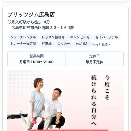
プリッツジム広島店
舟入町駅から徒歩14分
広島県広島市西区都町３３−１６ 1階
シューズレンタル
レッスン振替可
キャンセル可
セミパーソナル
トレーナー固定制
駐車場
ロッカー
体組成計
もっと見る
営業時間
定休日
月曜日 11:00〜21:00
毎月不定休