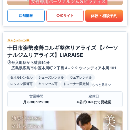
体験・相談予約
店舗情報
公式サイト
キャンペーン中
十日市姿勢改善コルギ整体リアライズ 【パーソ
ナルジムリアライズ】LIARAISE
舟入町駅から徒歩14分
広島県広島市中区本川町２丁目４−２２ ウィンディア本川 101
タオルレンタル
シューズレンタル
ウェアレンタル
レッスン振替可
キャンセル可
トレーナー固定制
もっと見る
営業時間
定休日
月 8:00〜22:00
※公式LINEにて要確認