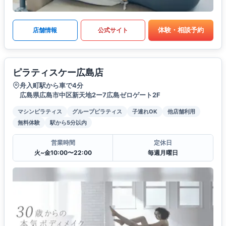
体験・相談予約
店舗情報
公式サイト
ピラティスケー広島店
舟入町駅から車で4分
広島県広島市中区新天地2ー7広島ゼロゲート2F
マシンピラティス
グループピラティス
子連れOK
他店舗利用
無料体験
駅から5分以内
営業時間
定休日
火~金10:00〜22:00
毎週月曜日