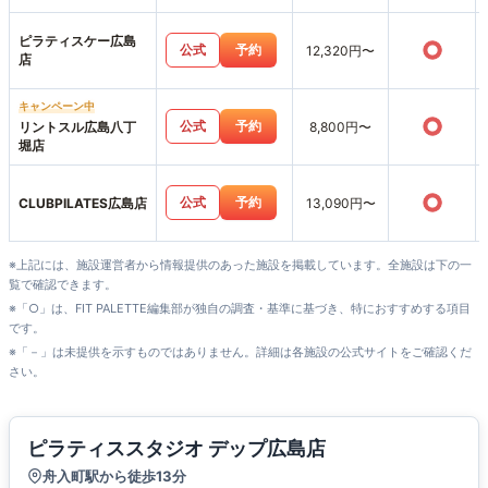
ピラティスケー広島
○
公式
予約
12,320円〜
店
キャンペーン中
○
公式
予約
リントスル広島八丁
8,800円〜
堀店
○
公式
予約
CLUBPILATES広島店
13,090円〜
※上記には、施設運営者から情報提供のあった施設を掲載しています。全施設は下の一
覧で確認できます。
※「○」は、FIT PALETTE編集部が独自の調査・基準に基づき、特におすすめする項目
です。
※「－」は未提供を示すものではありません。詳細は各施設の公式サイトをご確認くだ
さい。
ピラティススタジオ デップ広島店
舟入町駅から徒歩13分