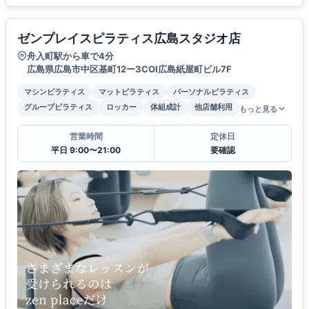
ゼンプレイスピラティス広島スタジオ店
舟入町駅から車で4分
広島県広島市中区基町12ー3COI広島紙屋町ビル7F
マシンピラティス
マットピラティス
パーソナルピラティス
グループピラティス
ロッカー
体組成計
他店舗利用
もっと見る
営業時間
定休日
平日 9:00〜21:00
要確認