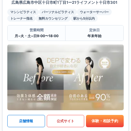
広島県広島市中区十日市町1丁目1ー21ライフメント十日市301
マシンピラティス
パーソナルピラティス
ウォーターサーバー
トレーナー指名
無料カウンセリング
駅から5分以内
営業時間
定休日
月~火・土~日9:00〜18:00
年末年始
体験・相談予約
店舗情報
公式サイト