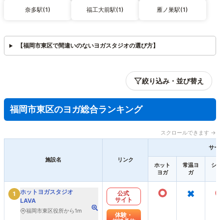
奈多駅(1)
福工大前駅(1)
雁ノ巣駅(1)
【福岡市東区で間違いのないヨガスタジオの選び方】
絞り込み・並び替え
福岡市東区のヨガ総合ランキング
スクロールできます →
サー
施設名
リンク
ホット
常温ヨ
シ
ヨガ
ガ
○
×
ホットヨガスタジオ
公式
1
サイト
LAVA
福岡市東区役所から1m
体験・