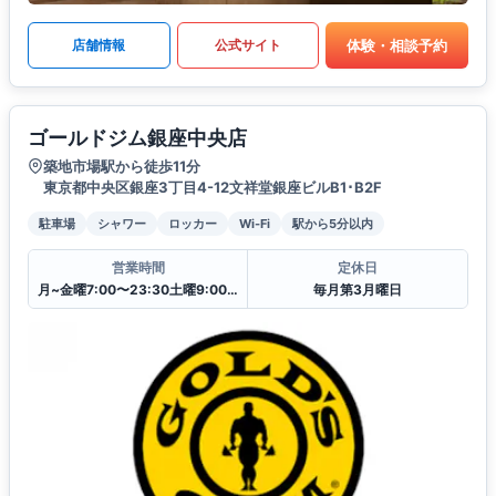
体験・相談予約
店舗情報
公式サイト
ゴールドジム銀座中央店
築地市場駅から徒歩11分
東京都中央区銀座3丁目4-12文祥堂銀座ビルB1･B2F
駐車場
シャワー
ロッカー
Wi-Fi
駅から5分以内
営業時間
定休日
月~金曜7:00〜23:30土曜9:00〜23:30
毎月第3月曜日