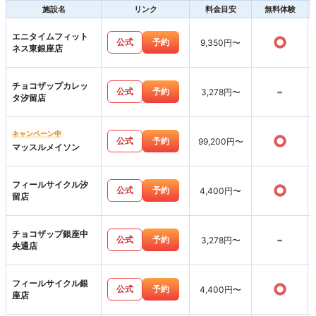
施設名
リンク
料金目安
無料体験
エニタイムフィット
○
公式
予約
9,350円〜
ネス東銀座店
チョコザップカレッ
-
公式
予約
3,278円〜
タ汐留店
キャンペーン中
○
公式
予約
99,200円〜
マッスルメイソン
フィールサイクル汐
○
公式
予約
4,400円〜
留店
チョコザップ銀座中
-
公式
予約
3,278円〜
央通店
フィールサイクル銀
○
公式
予約
4,400円〜
座店