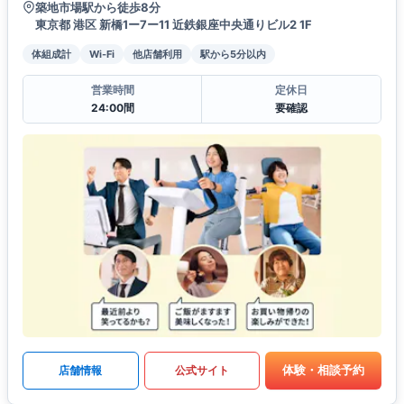
築地市場駅から徒歩8分
東京都 港区 新橋1ー7ー11 近鉄銀座中央通りビル2 1F
体組成計
Wi-Fi
他店舗利用
駅から5分以内
営業時間
定休日
24:00間
要確認
体験・相談予約
店舗情報
公式サイト