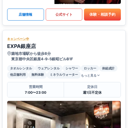
体験・相談予約
店舗情報
公式サイト
キャンペーン中
EXPA銀座店
築地市場駅から徒歩8分
東京都中央区銀座4‐9‐5銀昭ビルB1F
タオルレンタル
ウェアレンタル
シャワー
ロッカー
体組成計
他店舗利用
無料体験
ミネラルウォーター
もっと見る
営業時間
定休日
7:00〜23:00
週1日不定休