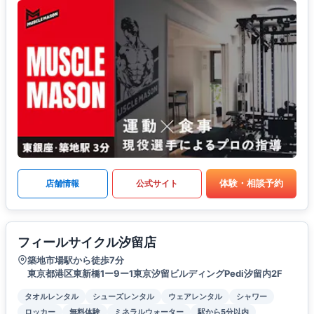
体験・相談予約
店舗情報
公式サイト
フィールサイクル汐留店
築地市場駅から徒歩7分
東京都港区東新橋1ー9ー1東京汐留ビルディングPedi汐留内2F
タオルレンタル
シューズレンタル
ウェアレンタル
シャワー
ロッカー
無料体験
ミネラルウォーター
駅から5分以内