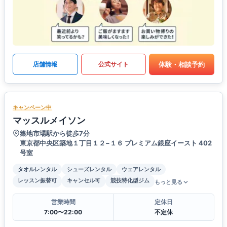
体験・相談予約
店舗情報
公式サイト
キャンペーン中
マッスルメイソン
築地市場駅から徒歩7分
東京都中央区築地１丁目１２−１６ プレミアム銀座イースト 402
号室
タオルレンタル
シューズレンタル
ウェアレンタル
レッスン振替可
キャンセル可
競技特化型ジム
もっと見る
営業時間
定休日
7:00〜22:00
不定休