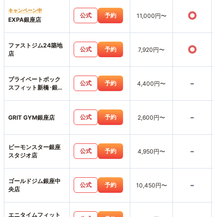
キャンペーン中
○
公式
予約
11,000円〜
EXPA銀座店
ファストジム24築地
○
公式
予約
7,920円〜
店
プライベートボック
-
公式
予約
4,400円〜
スフィット新橋･銀座
店
-
公式
予約
GRIT GYM銀座店
2,600円〜
ビーモンスター銀座
-
公式
予約
4,950円〜
スタジオ店
ゴールドジム銀座中
-
公式
予約
10,450円〜
央店
エニタイムフィット