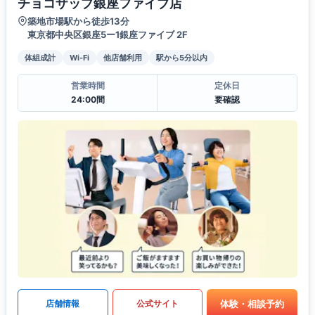
チョコザップ銀座ファイブ店
築地市場駅から徒歩13分
東京都中央区銀座5ー1銀座ファイブ 2F
体組成計
Wi-Fi
他店舗利用
駅から5分以内
営業時間
定休日
24:00間
要確認
体験・相談予約
店舗情報
公式サイト