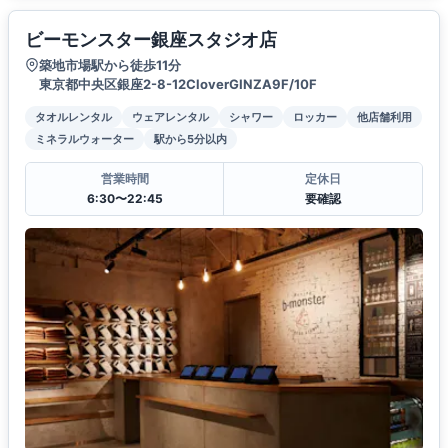
ビーモンスター銀座スタジオ店
築地市場駅から徒歩11分
東京都中央区銀座2-8-12CloverGINZA9F/10F
タオルレンタル
ウェアレンタル
シャワー
ロッカー
他店舗利用
ミネラルウォーター
駅から5分以内
営業時間
定休日
6:30〜22:45
要確認