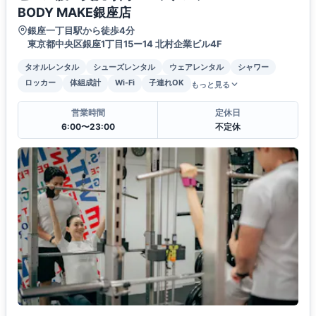
BODY MAKE銀座店
銀座一丁目駅から徒歩4分
東京都中央区銀座1丁目15ー14 北村企業ビル4F
タオルレンタル
シューズレンタル
ウェアレンタル
シャワー
ロッカー
体組成計
Wi-Fi
子連れOK
もっと見る
営業時間
定休日
6:00〜23:00
不定休