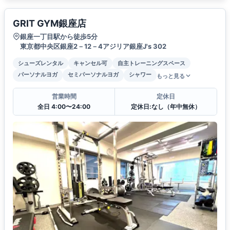
GRIT GYM銀座店
銀座一丁目駅から徒歩5分
東京都中央区銀座2－12－4アジリア銀座J's 302
シューズレンタル
キャンセル可
自主トレーニングスペース
パーソナルヨガ
セミパーソナルヨガ
シャワー
もっと見る
営業時間
定休日
全日 4:00〜24:00
定休日:なし（年中無休）