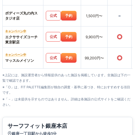
店
ボディーズ丸の内ス
-
公式
予約
1,500円〜
タジオ店
キャンペーン中
○
公式
予約
エクササイズコーチ
9,900円〜
東京駅店
キャンペーン中
○
公式
予約
99,200円〜
マッスルメイソン
※上記には、施設運営者から情報提供のあった施設を掲載しています。全施設は下の一
覧で確認できます。
※「○」は、FIT PALETTE編集部が独自の調査・基準に基づき、特におすすめする項目
です。
※「－」は未提供を示すものではありません。詳細は各施設の公式サイトをご確認くだ
さい。
サーフフィット銀座本店
銀座一丁目駅から徒歩1分