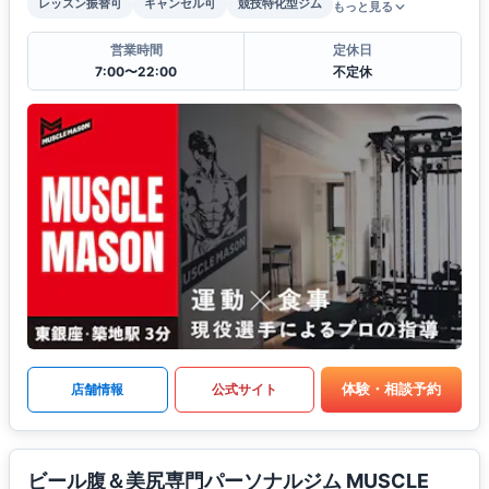
レッスン振替可
キャンセル可
競技特化型ジム
もっと見る
営業時間
定休日
7:00〜22:00
不定休
体験・相談予約
店舗情報
公式サイト
ビール腹＆美尻専門パーソナルジム MUSCLE