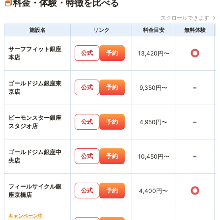
料金・体験・特徴を比べる
スクロールできます →
施設名
リンク
料金目安
無料体験
サーフフィット銀座
○
公式
予約
13,420円〜
本店
ゴールドジム銀座東
-
公式
予約
9,350円〜
京店
ビーモンスター銀座
-
公式
予約
4,950円〜
スタジオ店
ゴールドジム銀座中
-
公式
予約
10,450円〜
央店
フィールサイクル銀
○
公式
予約
4,400円〜
座京橋店
キャンペーン中