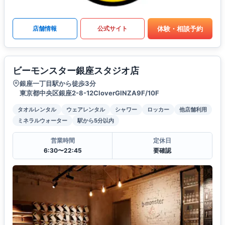
体験・相談予約
店舗情報
公式サイト
ビーモンスター銀座スタジオ店
銀座一丁目駅から徒歩3分
東京都中央区銀座2-8-12CloverGINZA9F/10F
タオルレンタル
ウェアレンタル
シャワー
ロッカー
他店舗利用
ミネラルウォーター
駅から5分以内
営業時間
定休日
6:30〜22:45
要確認