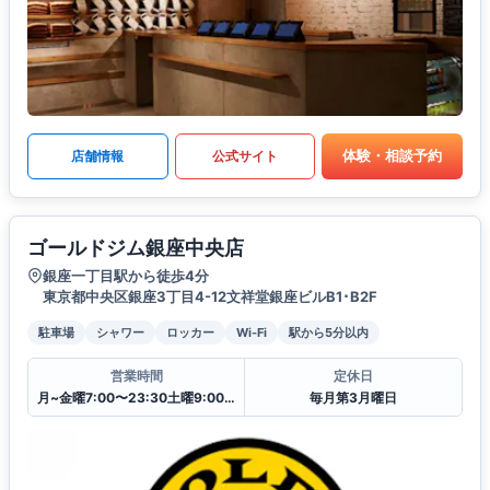
体験・相談予約
店舗情報
公式サイト
ゴールドジム銀座中央店
銀座一丁目駅から徒歩4分
東京都中央区銀座3丁目4-12文祥堂銀座ビルB1･B2F
駐車場
シャワー
ロッカー
Wi-Fi
駅から5分以内
営業時間
定休日
月~金曜7:00〜23:30土曜9:00〜23:30
毎月第3月曜日