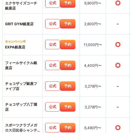
○
公式
予約
エクササイズコーチ
9,900円〜
銀座店
-
公式
予約
GRIT GYM銀座店
2,600円〜
キャンペーン中
○
公式
予約
11,000円〜
EXPA銀座店
フィールサイクル銀
○
公式
予約
4,400円〜
座店
チョコザップ銀座フ
-
公式
予約
3,278円〜
ァイブ店
チョコザップ八丁堀
-
公式
予約
3,278円〜
店
スポーツクラブメガ
○
公式
予約
6,490円〜
ロス日比谷シャンテ