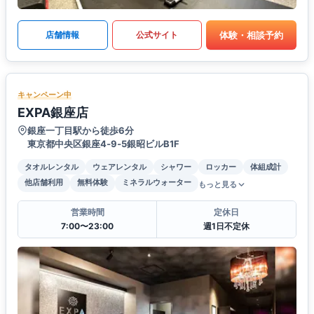
体験・相談予約
店舗情報
公式サイト
キャンペーン中
EXPA銀座店
銀座一丁目駅から徒歩6分
東京都中央区銀座4‐9‐5銀昭ビルB1F
タオルレンタル
ウェアレンタル
シャワー
ロッカー
体組成計
他店舗利用
無料体験
ミネラルウォーター
もっと見る
営業時間
定休日
7:00〜23:00
週1日不定休