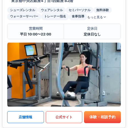
東京都中央区銀座4丁目1西銀座 B2階
シューズレンタル
ウェアレンタル
セミパーソナル
無料体験
ウォーターサーバー
トレーナー指名
食事指導
もっと見る
営業時間
定休日
平日 10:00〜22:00
定休日なし
体験・相談予約
店舗情報
公式サイト