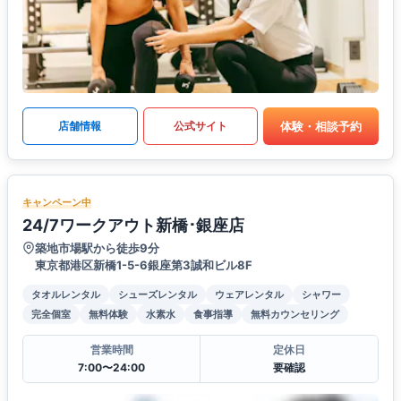
体験・相談予約
店舗情報
公式サイト
キャンペーン中
24/7ワークアウト新橋･銀座店
築地市場駅から徒歩9分
東京都港区新橋1-5-6銀座第3誠和ビル8F
タオルレンタル
シューズレンタル
ウェアレンタル
シャワー
完全個室
無料体験
水素水
食事指導
無料カウンセリング
営業時間
定休日
7:00〜24:00
要確認