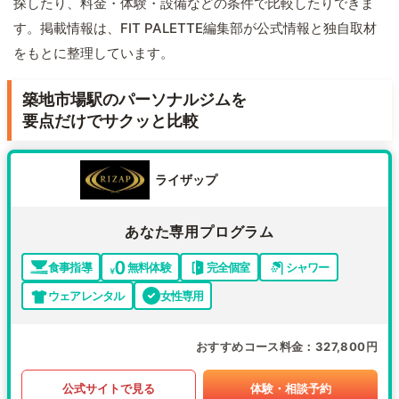
探したり、料金・体験・設備などの条件で比較したりできま
す。掲載情報は、FIT PALETTE編集部が公式情報と独自取材
をもとに整理しています。
築地市場駅のパーソナルジムを
要点だけでサクッと比較
ライザップ
あなた専用プログラム
食事指導
無料体験
完全個室
シャワー
ウェアレンタル
女性専用
おすすめコース料金
327,800円
公式サイトで見る
体験・相談予約