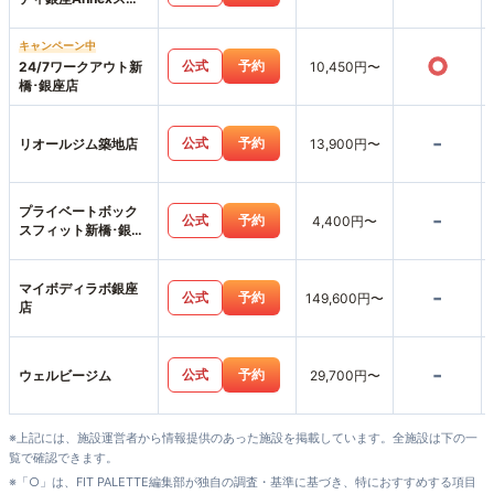
ジオ店
キャンペーン中
○
公式
予約
24/7ワークアウト新
10,450円〜
橋･銀座店
-
公式
予約
リオールジム築地店
13,900円〜
プライベートボック
-
公式
予約
4,400円〜
スフィット新橋･銀座
店
マイボディラボ銀座
-
公式
予約
149,600円〜
店
-
公式
予約
ウェルビージム
29,700円〜
※上記には、施設運営者から情報提供のあった施設を掲載しています。全施設は下の一
覧で確認できます。
※「○」は、FIT PALETTE編集部が独自の調査・基準に基づき、特におすすめする項目