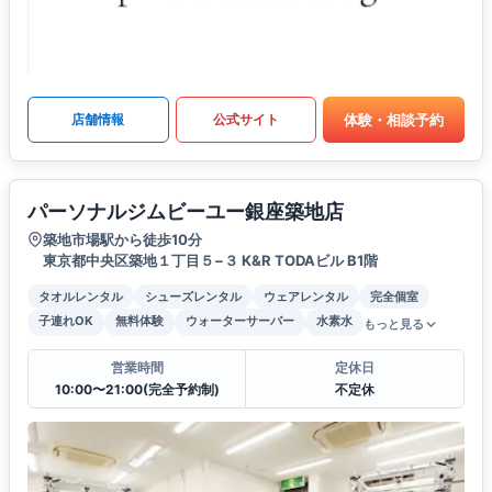
体験・相談予約
店舗情報
公式サイト
パーソナルジムビーユー銀座築地店
築地市場駅から徒歩10分
東京都中央区築地１丁目５−３ K&R TODAビル B1階
タオルレンタル
シューズレンタル
ウェアレンタル
完全個室
子連れOK
無料体験
ウォーターサーバー
水素水
もっと見る
営業時間
定休日
10:00〜21:00(完全予約制)
不定休