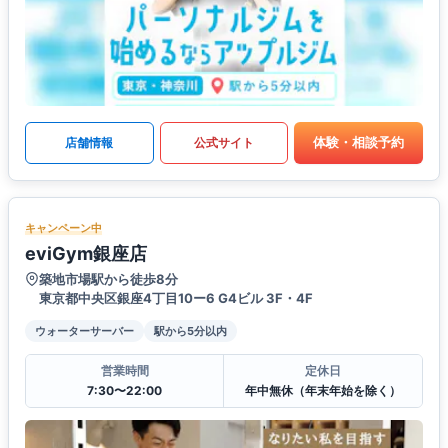
体験・相談予約
店舗情報
公式サイト
キャンペーン中
eviGym銀座店
築地市場駅から徒歩8分
東京都中央区銀座4丁目10ー6 G4ビル 3F・4F
ウォーターサーバー
駅から5分以内
営業時間
定休日
7:30〜22:00
年中無休（年末年始を除く）