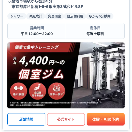
築地市場駅から徒歩9分
東京都港区新橋1-5-6銀座第3誠和ビル8F
シャワー
体組成計
完全個室
他店舗利用
駅から5分以内
営業時間
定休日
平日 12:00〜22:00
毎週土曜日
体験・相談予約
店舗情報
公式サイト