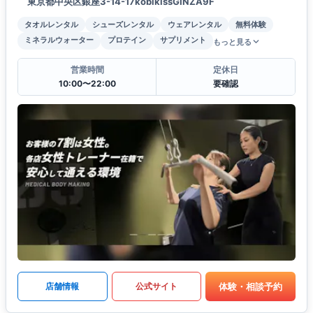
東京都中央区銀座3-14-17kobikissGINZA9F
タオルレンタル
シューズレンタル
ウェアレンタル
無料体験
ミネラルウォーター
プロテイン
サプリメント
もっと見る
営業時間
定休日
10:00〜22:00
要確認
体験・相談予約
店舗情報
公式サイト