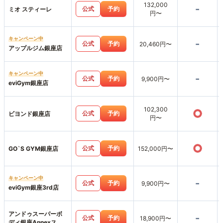
132,000
-
公式
予約
ミオ スティーレ
円〜
キャンペーン中
-
公式
予約
20,460円〜
アップルジム銀座店
キャンペーン中
-
公式
予約
9,900円〜
eviGym銀座店
102,300
○
公式
予約
ビヨンド銀座店
円〜
○
公式
予約
GO`S GYM銀座店
152,000円〜
キャンペーン中
-
公式
予約
9,900円〜
eviGym銀座3rd店
アンドゥスーパーボ
-
公式
予約
18,900円〜
ディ銀座Annexスタ