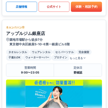
体験・相談予約
店舗情報
公式サイト
キャンペーン中
アップルジム銀座店
築地市場駅から徒歩7分
東京都中央区銀座5ｰ10ｰ6第一銀座ビル3階
タオルレンタル
ウェアレンタル
セミパーソナル
完全個室
子連れOK
ウォーターサーバー
プロテイン
もっと見る
営業時間
定休日
9:00〜23:05
要確認