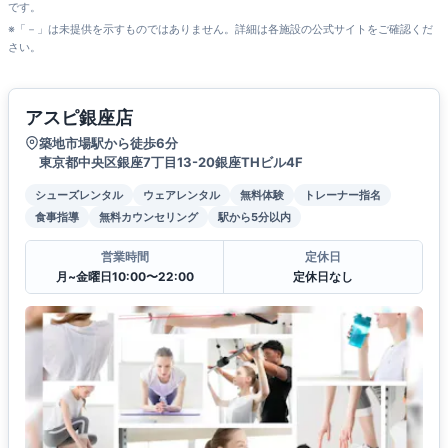
です。
※「－」は未提供を示すものではありません。詳細は各施設の公式サイトをご確認くだ
さい。
アスピ銀座店
築地市場駅から徒歩6分
東京都中央区銀座7丁目13-20銀座THビル4F
シューズレンタル
ウェアレンタル
無料体験
トレーナー指名
食事指導
無料カウンセリング
駅から5分以内
営業時間
定休日
月~金曜日10:00〜22:00
定休日なし