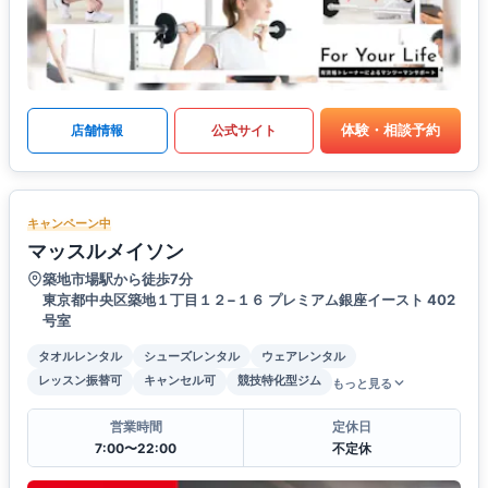
体験・相談予約
店舗情報
公式サイト
キャンペーン中
マッスルメイソン
築地市場駅から徒歩7分
東京都中央区築地１丁目１２−１６ プレミアム銀座イースト 402
号室
タオルレンタル
シューズレンタル
ウェアレンタル
レッスン振替可
キャンセル可
競技特化型ジム
もっと見る
営業時間
定休日
7:00〜22:00
不定休