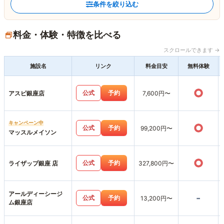
条件を絞り込む
料金・体験・特徴を比べる
スクロールできます →
施設名
リンク
料金目安
無料体験
○
公式
予約
アスピ銀座店
7,600円〜
キャンペーン中
○
公式
予約
99,200円〜
マッスルメイソン
○
公式
予約
ライザップ銀座 店
327,800円〜
アールディーシージ
-
公式
予約
13,200円〜
ム銀座店