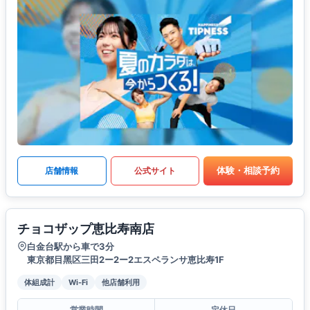
体験・相談予約
店舗情報
公式サイト
チョコザップ恵比寿南店
白金台駅から車で3分
東京都⽬⿊区三⽥2ー2ー2エスペランサ恵⽐寿1F
体組成計
Wi-Fi
他店舗利用
営業時間
定休日