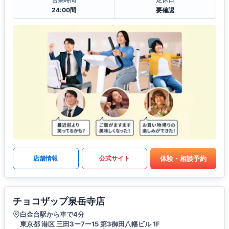
24:00間
要確認
体験・相談予約
店舗情報
公式サイト
チョコザップ泉岳寺店
白金台駅から車で4分
東京都 港区 三田3ー7ー15 第3御田八幡ビル 1F