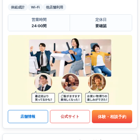
体組成計
Wi-Fi
他店舗利用
営業時間
定休日
24:00間
要確認
体験・相談予約
店舗情報
公式サイト