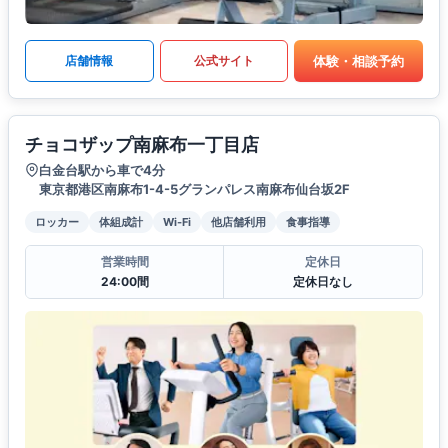
体験・相談予約
店舗情報
公式サイト
チョコザップ南麻布一丁目店
白金台駅から車で4分
東京都港区南麻布1-4-5グランパレス南麻布仙台坂2F
ロッカー
体組成計
Wi-Fi
他店舗利用
食事指導
営業時間
定休日
24:00間
定休日なし