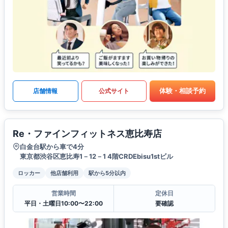
体験・相談予約
店舗情報
公式サイト
Re・ファインフィットネス恵比寿店
白金台駅から車で4分
東京都渋谷区恵比寿1－12－1 4階CRDEbisu1stビル
ロッカー
他店舗利用
駅から5分以内
営業時間
定休日
平日・土曜日10:00〜22:00
要確認