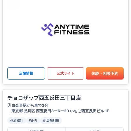
体験・相談予約
店舗情報
公式サイト
チョコザップ西五反田三丁目店
白金台駅から車で3分
東京都 品川区 西五反田3ー6ー20 いちご西五反田ビル 1F
体組成計
Wi-Fi
他店舗利用