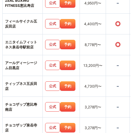
ZEAL BOXING
-
公式
予約
4,950円〜
FITNESS恵比寿店
フィールサイクル五
○
公式
予約
4,400円〜
反田店
エニタイムフィット
○
公式
予約
8,778円〜
ネス泉岳寺駅前店
アールディーシージ
-
公式
予約
13,200円〜
ム目黒店
ティップネス五反田
-
公式
予約
4,730円〜
店
チョコザップ恵比寿
-
公式
予約
3,278円〜
南店
チョコザップ泉岳寺
-
公式
予約
3,278円〜
店