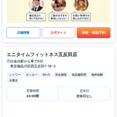
体験・相談予約
店舗情報
公式サイト
エニタイムフィットネス五反田店
白金台駅から車で4分
東京都品川区西五反田7-18-3
シャワー
ロッカー
Wi-Fi
完全個室
他店舗利用
無料体験
水素水
営業時間
定休日
24:00間
定休日なし