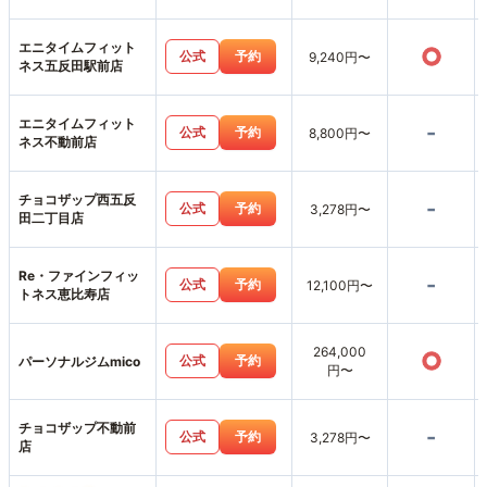
エニタイムフィット
○
公式
予約
9,240円〜
ネス五反田駅前店
エニタイムフィット
-
公式
予約
8,800円〜
ネス不動前店
チョコザップ西五反
-
公式
予約
3,278円〜
田二丁目店
Re・ファインフィッ
-
公式
予約
12,100円〜
トネス恵比寿店
264,000
○
公式
予約
パーソナルジムmico
円〜
チョコザップ不動前
-
公式
予約
3,278円〜
店