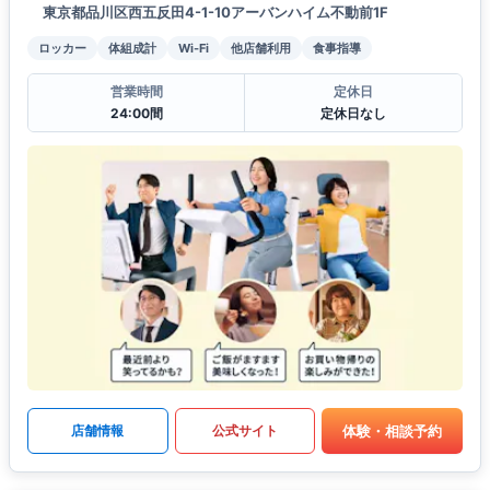
東京都品川区西五反田4-1-10アーバンハイム不動前1F
ロッカー
体組成計
Wi-Fi
他店舗利用
食事指導
営業時間
定休日
24:00間
定休日なし
体験・相談予約
店舗情報
公式サイト