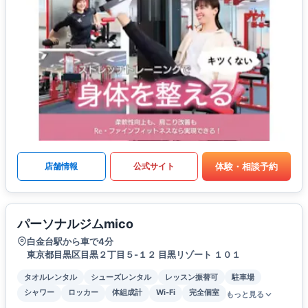
体験・相談予約
店舗情報
公式サイト
パーソナルジムmico
白金台駅から車で4分
東京都目黒区目黒２丁目５-１２ 目黒リゾート １０１
タオルレンタル
シューズレンタル
レッスン振替可
駐車場
シャワー
ロッカー
体組成計
Wi-Fi
完全個室
もっと見る