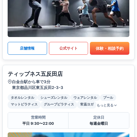
体験・相談予約
店舗情報
公式サイト
ティップネス五反田店
白金台駅から車で3分
東京都品川区東五反田2-3-3
タオルレンタル
シューズレンタル
ウェアレンタル
プール
マットピラティス
グループピラティス
常温ヨガ
もっと見る
営業時間
定休日
平日 9:30〜22:00
毎週金曜日