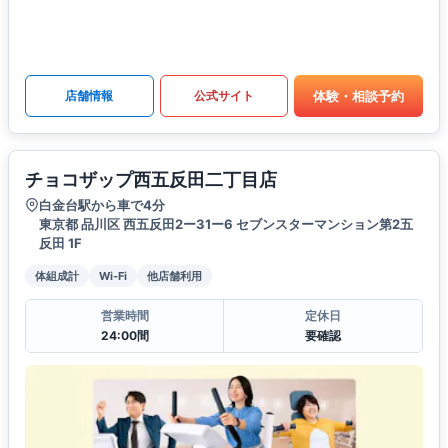
体験・相談予約
店舗情報
公式サイト
チョコザップ西五反田二丁目店
白金台駅から車で4分
東京都 品川区 西五反田2ー31ー6 セブンスターマンション第2五
反田 1F
体組成計
Wi-Fi
他店舗利用
営業時間
定休日
24:00間
要確認