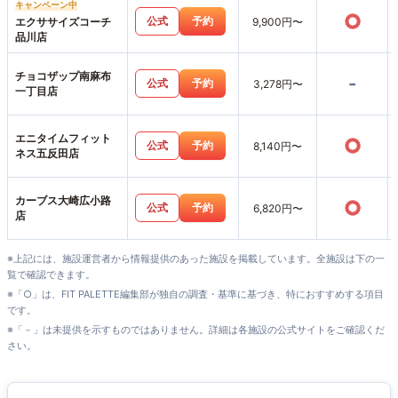
キャンペーン中
○
公式
予約
エクササイズコーチ
9,900円〜
品川店
チョコザップ南麻布
-
公式
予約
3,278円〜
一丁目店
エニタイムフィット
○
公式
予約
8,140円〜
ネス五反田店
カーブス大崎広小路
○
公式
予約
6,820円〜
店
※上記には、施設運営者から情報提供のあった施設を掲載しています。全施設は下の一
覧で確認できます。
※「○」は、FIT PALETTE編集部が独自の調査・基準に基づき、特におすすめする項目
です。
※「－」は未提供を示すものではありません。詳細は各施設の公式サイトをご確認くだ
さい。