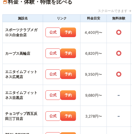
料金・体験・特徴を比べる
スクロールできます →
施設名
リンク
料金目安
無料体験
スポーツクラブメガ
○
公式
予約
4,400円〜
ロス白金台店
○
公式
予約
カーブス高輪店
6,820円〜
エニタイムフィット
○
公式
予約
9,350円〜
ネス広尾店
エニタイムフィット
-
公式
予約
9,680円〜
ネス目黒店
チョコザップ西五反
-
公式
予約
3,278円〜
田三丁目店