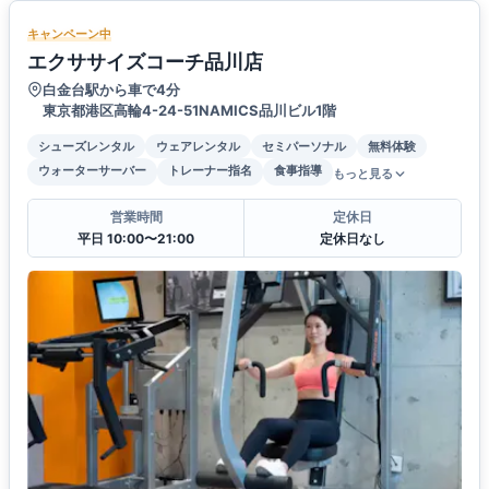
キャンペーン中
エクササイズコーチ品川店
白金台駅から車で4分
東京都港区高輪4-24-51NAMICS品川ビル1階
シューズレンタル
ウェアレンタル
セミパーソナル
無料体験
ウォーターサーバー
トレーナー指名
食事指導
もっと見る
営業時間
定休日
平日 10:00〜21:00
定休日なし