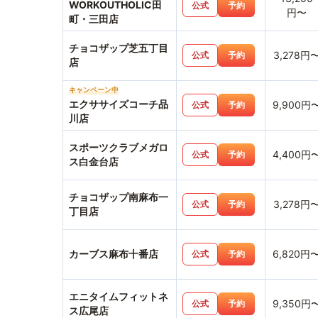
WORKOUTHOLIC田
公式
予約
円〜
町・三田店
チョコザップ芝五丁目
3,278円
公式
予約
店
キャンペーン中
エクササイズコーチ品
9,900円
公式
予約
川店
スポーツクラブメガロ
4,400円
公式
予約
ス白金台店
チョコザップ南麻布一
3,278円
公式
予約
丁目店
カーブス麻布十番店
6,820円
公式
予約
エニタイムフィットネ
9,350円
公式
予約
ス広尾店