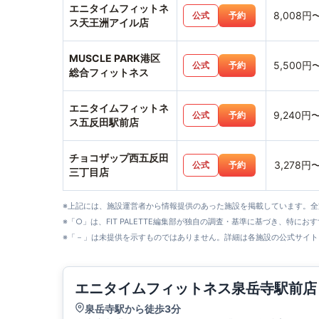
エニタイムフィットネ
8,008円
公式
予約
ス天王洲アイル店
MUSCLE PARK港区
5,500円
公式
予約
総合フィットネス
エニタイムフィットネ
9,240円
公式
予約
ス五反田駅前店
チョコザップ西五反田
3,278円
公式
予約
三丁目店
※上記には、施設運営者から情報提供のあった施設を掲載しています。
※「○」は、FIT PALETTE編集部が独自の調査・基準に基づき、特にお
※「－」は未提供を示すものではありません。詳細は各施設の公式サイト
エニタイムフィットネス泉岳寺駅前店
泉岳寺駅から徒歩3分