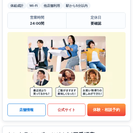
体組成計
Wi-Fi
他店舗利用
駅から5分以内
営業時間
定休日
24:00間
要確認
体験・相談予約
店舗情報
公式サイト