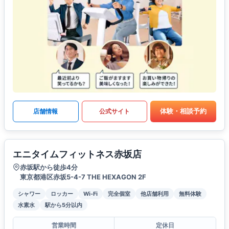
体験・相談予約
店舗情報
公式サイト
エニタイムフィットネス赤坂店
赤坂駅から徒歩4分
東京都港区赤坂5-4-7 THE HEXAGON 2F
シャワー
ロッカー
Wi-Fi
完全個室
他店舗利用
無料体験
水素水
駅から5分以内
営業時間
定休日