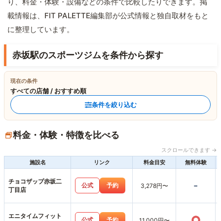
り、料金・体験・設備などの条件で比較したりできます。掲
載情報は、FIT PALETTE編集部が公式情報と独自取材をもと
に整理しています。
赤坂駅のスポーツジムを条件から探す
現在の条件
すべての店舗 / おすすめ順
条件を絞り込む
料金・体験・特徴を比べる
スクロールできます →
施設名
リンク
料金目安
無料体験
チョコザップ赤坂二
-
公式
予約
3,278円〜
丁目店
エニタイムフィット
○
公式
予約
11,000円〜