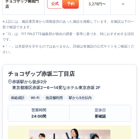
チョコザップ御成門
-
公式
予約
3,278円〜
店
※上記には、施設運営者から情報提供のあった施設を掲載しています。全施設は下の一
覧で確認できます。
※「○」は、FIT PALETTE編集部が独自の調査・基準に基づき、特におすすめする項目
です。
※「－」は未提供を示すものではありません。詳細は各施設の公式サイトをご確認くだ
さい。
チョコザップ赤坂二丁目店
赤坂駅から徒歩2分
東京都港区赤坂2ー6ー14変なホテル東京赤坂 2F
体組成計
Wi-Fi
他店舗利用
駅から5分以内
営業時間
定休日
24:00間
要確認