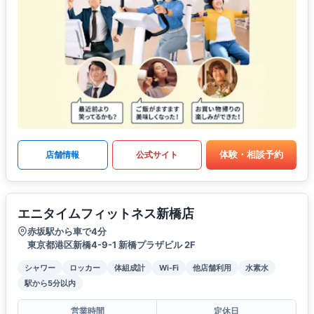
体験・相談予約
店舗情報
公式サイト
エニタイムフィットネス新橋店
赤坂駅から車で4分
東京都港区新橋4-9-1 新橋プラザビル 2F
シャワー
ロッカー
体組成計
Wi-Fi
他店舗利用
水素水
駅から5分以内
営業時間
定休日