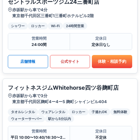
セントラルスポーツジム24三番町店
赤坂駅から車で4分
東京都千代田区三番町1三番町ホテルビル2階
シャワー
ロッカー
Wi-Fi
24時間営業
営業時間
定休日
24:00間
定休日なし
体験・相談予約
店舗情報
公式サイト
フィットネスジムWhitehorse四ツ谷麹町店
赤坂駅から車で3分
東京都千代田区麹町4ー4ー5 麹町シャインビル404
タオルレンタル
ウェアレンタル
ロッカー
子連れOK
無料体験
ウォーターサーバー
駅から5分以内
営業時間
定休日
平日 10:00〜10:40/16:30〜21:10
不定休