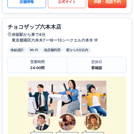
体験・相談予約
店舗情報
公式サイト
チョコザップ六本木店
赤坂駅から車で4分
東京都港区六本木7ー18ー13シークエル六本木 1F
体組成計
Wi-Fi
他店舗利用
駅から5分以内
営業時間
定休日
24:00間
要確認