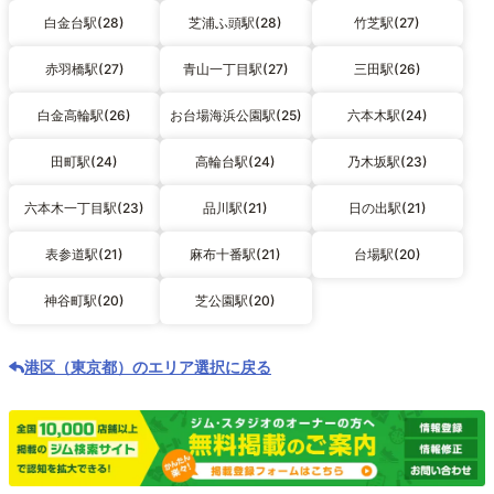
白金台駅(28)
芝浦ふ頭駅(28)
竹芝駅(27)
赤羽橋駅(27)
青山一丁目駅(27)
三田駅(26)
白金高輪駅(26)
お台場海浜公園駅(25)
六本木駅(24)
田町駅(24)
高輪台駅(24)
乃木坂駅(23)
六本木一丁目駅(23)
品川駅(21)
日の出駅(21)
表参道駅(21)
麻布十番駅(21)
台場駅(20)
神谷町駅(20)
芝公園駅(20)
港区（東京都）のエリア選択に戻る