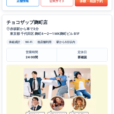
体験・相談予約
店舗情報
公式サイト
チョコザップ麹町店
赤坂駅から車で3分
東京都 千代田区 麹町4ー2ー1 MK麹町ビル B1F
体組成計
Wi-Fi
他店舗利用
駅から5分以内
営業時間
定休日
24:00間
要確認