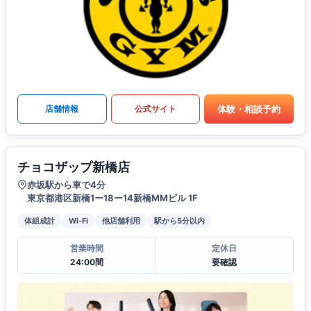
体験・相談予約
店舗情報
公式サイト
チョコザップ新橋店
赤坂駅から車で4分
東京都港区新橋1ー18ー14新橋MMビル 1F
体組成計
Wi-Fi
他店舗利用
駅から5分以内
営業時間
定休日
24:00間
要確認