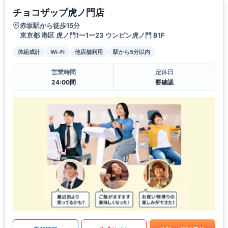
チョコザップ虎ノ門店
赤坂駅から徒歩15分
東京都 港区 虎ノ門1ー1ー23 ウンピン虎ノ門 B1F
体組成計
Wi-Fi
他店舗利用
駅から5分以内
営業時間
定休日
24:00間
要確認