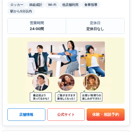
ロッカー
体組成計
Wi-Fi
他店舗利用
食事指導
駅から5分以内
営業時間
定休日
24:00間
定休日なし
体験・相談予約
店舗情報
公式サイト