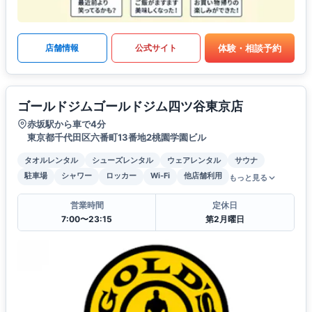
体験・相談予約
店舗情報
公式サイト
ゴールドジムゴールドジム四ツ谷東京店
赤坂駅から車で4分
東京都千代田区六番町13番地2桃園学園ビル
タオルレンタル
シューズレンタル
ウェアレンタル
サウナ
駐車場
シャワー
ロッカー
Wi-Fi
他店舗利用
もっと見る
営業時間
定休日
7:00〜23:15
第2月曜日