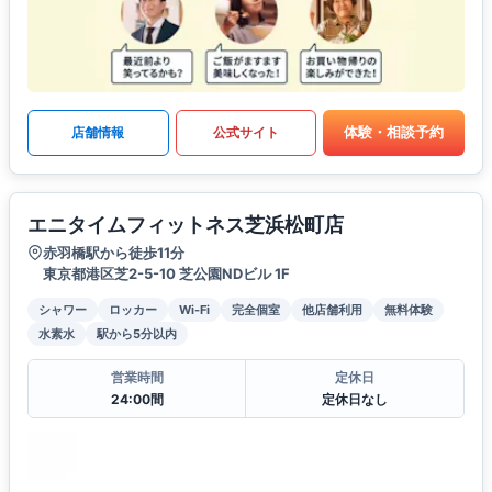
体験・相談予約
店舗情報
公式サイト
エニタイムフィットネス芝浜松町店
赤羽橋駅から徒歩11分
東京都港区芝2-5-10 芝公園NDビル 1F
シャワー
ロッカー
Wi-Fi
完全個室
他店舗利用
無料体験
水素水
駅から5分以内
営業時間
定休日
24:00間
定休日なし