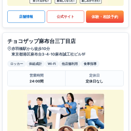
体験・相談予約
店舗情報
公式サイト
チョコザップ麻布台三丁目店
赤羽橋駅から徒歩10分
東京都港区麻布台3-4-10麻布誠工社ビル1F
ロッカー
体組成計
Wi-Fi
他店舗利用
食事指導
営業時間
定休日
24:00間
定休日なし