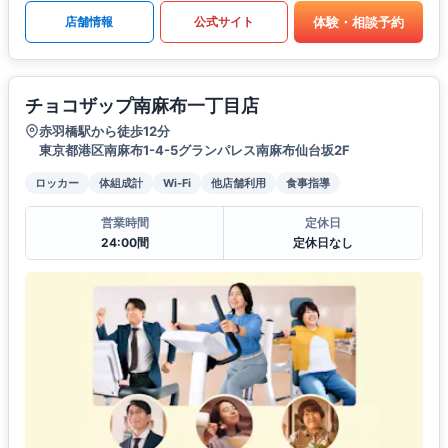
体験・相談予約
店舗情報
公式サイト
チョコザップ南麻布一丁目店
赤羽橋駅から徒歩12分
東京都港区南麻布1-4-5グランパレス南麻布仙台坂2F
ロッカー
体組成計
Wi-Fi
他店舗利用
食事指導
営業時間
定休日
24:00間
定休日なし