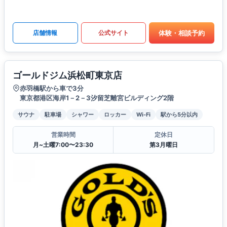
体験・相談予約
店舗情報
公式サイト
ゴールドジム浜松町東京店
赤羽橋駅から車で3分
東京都港区海岸1－2－3汐留芝離宮ビルディング2階
サウナ
駐車場
シャワー
ロッカー
Wi-Fi
駅から5分以内
営業時間
定休日
月~土曜7:00〜23:30
第3月曜日