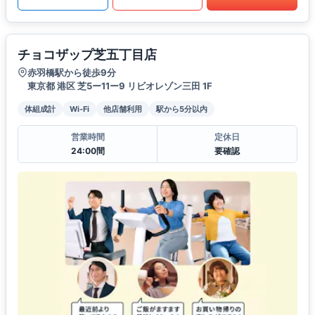
チョコザップ芝五丁目店
赤羽橋駅から徒歩9分
東京都 港区 芝5ー11ー9 リビオレゾン三田 1F
体組成計
Wi-Fi
他店舗利用
駅から5分以内
営業時間
定休日
24:00間
要確認