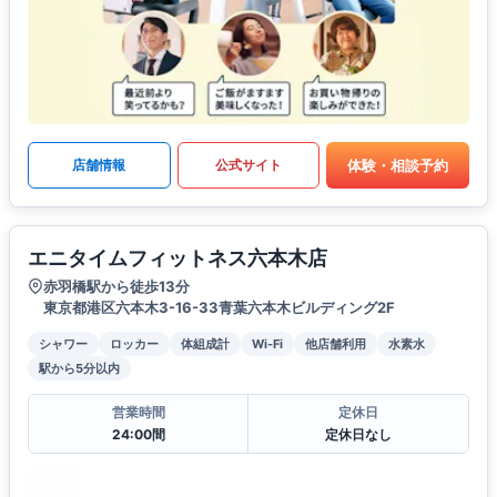
体験・相談予約
店舗情報
公式サイト
エニタイムフィットネス六本木店
赤羽橋駅から徒歩13分
東京都港区六本木3-16-33青葉六本木ビルディング2F
シャワー
ロッカー
体組成計
Wi-Fi
他店舗利用
水素水
駅から5分以内
営業時間
定休日
24:00間
定休日なし