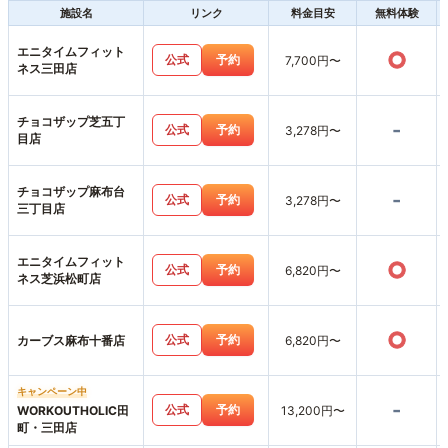
施設名
リンク
料金目安
無料体験
エニタイムフィット
○
公式
予約
7,700円〜
ネス三田店
チョコザップ芝五丁
-
公式
予約
3,278円〜
目店
チョコザップ麻布台
-
公式
予約
3,278円〜
三丁目店
エニタイムフィット
○
公式
予約
6,820円〜
ネス芝浜松町店
○
公式
予約
カーブス麻布十番店
6,820円〜
キャンペーン中
-
公式
予約
WORKOUTHOLIC田
13,200円〜
町・三田店