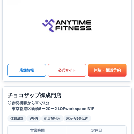
体験・相談予約
店舗情報
公式サイト
チョコザップ御成門店
赤羽橋駅から車で3分
東京都港区新橋6ー20ー2 LOFworkspace B1F
体組成計
Wi-Fi
他店舗利用
駅から5分以内
営業時間
定休日