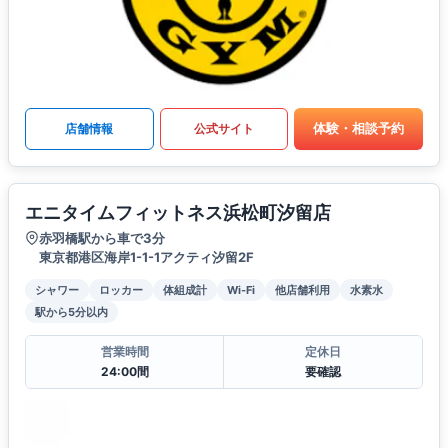
体験・相談予約
店舗情報
公式サイト
エニタイムフィットネス浜松町汐留店
赤羽橋駅から車で3分
東京都港区海岸1-1-1アクティ汐留2F
シャワー
ロッカー
体組成計
Wi-Fi
他店舗利用
水素水
駅から5分以内
営業時間
定休日
24:00間
要確認