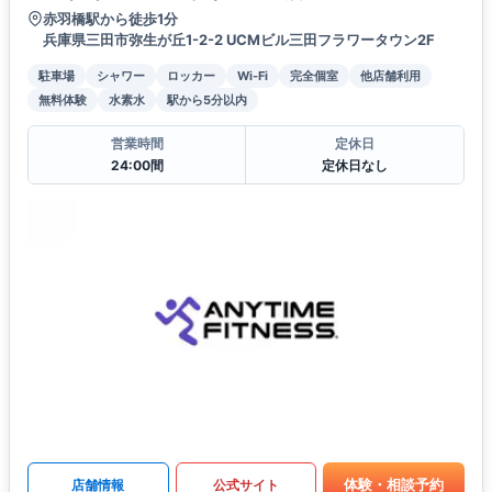
赤羽橋駅から徒歩1分
兵庫県三田市弥生が丘1-2-2 UCMビル三田フラワータウン2F
駐車場
シャワー
ロッカー
Wi-Fi
完全個室
他店舗利用
無料体験
水素水
駅から5分以内
営業時間
定休日
24:00間
定休日なし
体験・相談予約
店舗情報
公式サイト