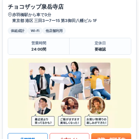
チョコザップ泉岳寺店
赤羽橋駅から車で3分
東京都 港区 三田3ー7ー15 第3御田八幡ビル 1F
体組成計
Wi-Fi
他店舗利用
営業時間
定休日
24:00間
要確認