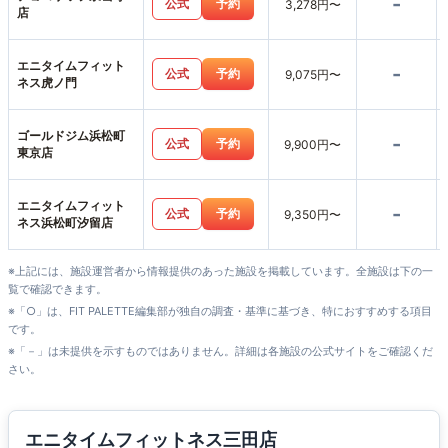
-
公式
予約
3,278円〜
店
エニタイムフィット
-
公式
予約
9,075円〜
ネス虎ノ門
ゴールドジム浜松町
-
公式
予約
9,900円〜
東京店
エニタイムフィット
-
公式
予約
9,350円〜
ネス浜松町汐留店
※上記には、施設運営者から情報提供のあった施設を掲載しています。全施設は下の一
覧で確認できます。
※「○」は、FIT PALETTE編集部が独自の調査・基準に基づき、特におすすめする項目
です。
※「－」は未提供を示すものではありません。詳細は各施設の公式サイトをご確認くだ
さい。
エニタイムフィットネス三田店