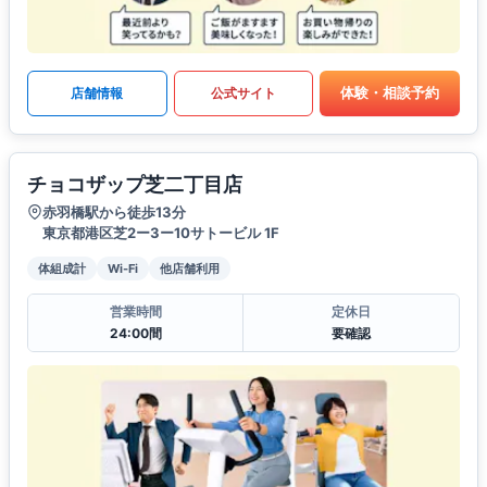
体験・相談予約
店舗情報
公式サイト
チョコザップ芝二丁目店
赤羽橋駅から徒歩13分
東京都港区芝2ー3ー10サトービル 1F
体組成計
Wi-Fi
他店舗利用
営業時間
定休日
24:00間
要確認