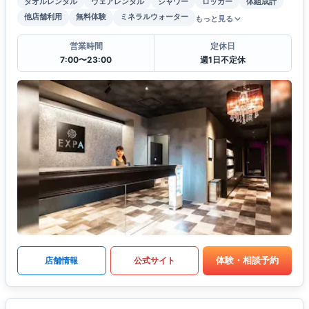
タオルレンタル
ウェアレンタル
シャワー
ロッカー
体組成計
他店舗利用
無料体験
ミネラルウォーター
もっと見る
営業時間
定休日
7:00〜23:00
週1日不定休
体験・相談予約
店舗情報
公式サイト