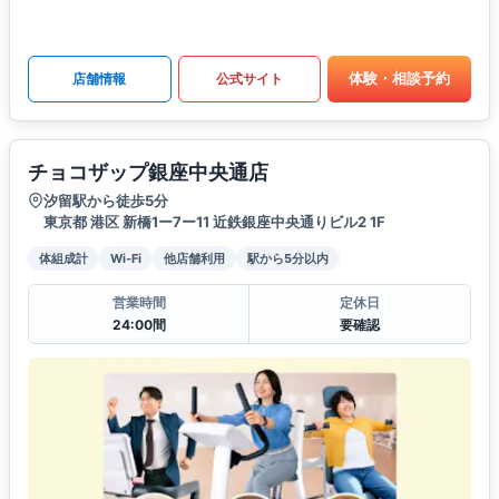
体験・相談予約
店舗情報
公式サイト
チョコザップ銀座中央通店
汐留駅から徒歩5分
東京都 港区 新橋1ー7ー11 近鉄銀座中央通りビル2 1F
体組成計
Wi-Fi
他店舗利用
駅から5分以内
営業時間
定休日
24:00間
要確認