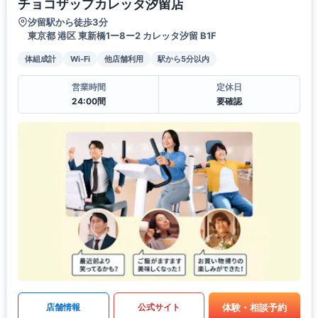
チョコザップカレッタ汐留店
汐留駅から徒歩3分
東京都 港区 東新橋1ー8ー2 カレッタ汐留 B1F
体組成計
Wi-Fi
他店舗利用
駅から5分以内
営業時間
定休日
24:00間
要確認
体験・相談予約
店舗情報
公式サイト