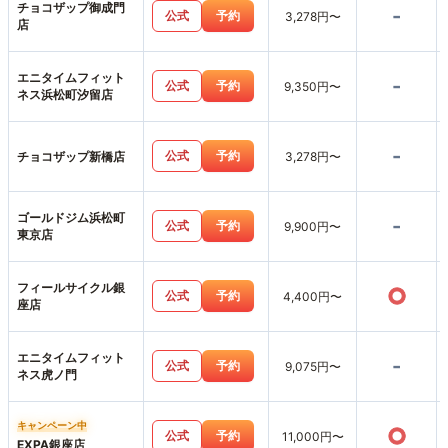
チョコザップ御成門
-
公式
予約
3,278円〜
店
エニタイムフィット
-
公式
予約
9,350円〜
ネス浜松町汐留店
-
公式
予約
チョコザップ新橋店
3,278円〜
ゴールドジム浜松町
-
公式
予約
9,900円〜
東京店
フィールサイクル銀
○
公式
予約
4,400円〜
座店
エニタイムフィット
-
公式
予約
9,075円〜
ネス虎ノ門
キャンペーン中
○
公式
予約
11,000円〜
EXPA銀座店