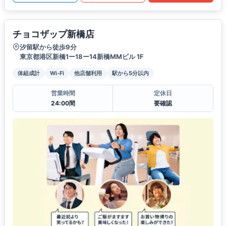
チョコザップ新橋店
汐留駅から徒歩9分
東京都港区新橋1ー18ー14新橋MMビル 1F
体組成計
Wi-Fi
他店舗利用
駅から5分以内
営業時間
定休日
24:00間
要確認