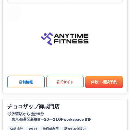
体験・相談予約
店舗情報
公式サイト
チョコザップ御成門店
汐留駅から徒歩8分
東京都港区新橋6ー20ー2 LOFworkspace B1F
体組成計
Wi-Fi
他店舗利用
駅から5分以内