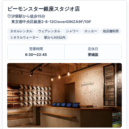
ビーモンスター銀座スタジオ店
汐留駅から徒歩15分
東京都中央区銀座2-8-12CloverGINZA9F/10F
タオルレンタル
ウェアレンタル
シャワー
ロッカー
他店舗利用
ミネラルウォーター
駅から5分以内
営業時間
定休日
6:30〜22:45
要確認