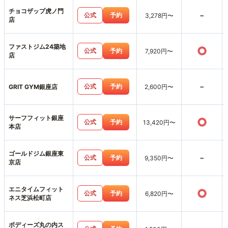
チョコザップ虎ノ門
-
公式
予約
3,278円〜
店
ファストジム24築地
○
公式
予約
7,920円〜
店
-
公式
予約
GRIT GYM銀座店
2,600円〜
サーフフィット銀座
○
公式
予約
13,420円〜
本店
ゴールドジム銀座東
-
公式
予約
9,350円〜
京店
エニタイムフィット
○
公式
予約
6,820円〜
ネス芝浜松町店
ボディーズ丸の内ス