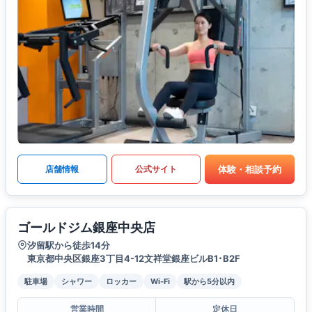
体験・相談予約
店舗情報
公式サイト
ゴールドジム銀座中央店
汐留駅から徒歩14分
東京都中央区銀座3丁目4-12文祥堂銀座ビルB1･B2F
駐車場
シャワー
ロッカー
Wi-Fi
駅から5分以内
営業時間
定休日