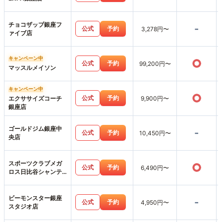
チョコザップ銀座フ
-
公式
予約
3,278円〜
ァイブ店
キャンペーン中
○
公式
予約
99,200円〜
マッスルメイソン
キャンペーン中
○
公式
予約
エクササイズコーチ
9,900円〜
銀座店
ゴールドジム銀座中
-
公式
予約
10,450円〜
央店
スポーツクラブメガ
○
公式
予約
6,490円〜
ロス日比谷シャンテ
店
ビーモンスター銀座
-
公式
予約
4,950円〜
スタジオ店