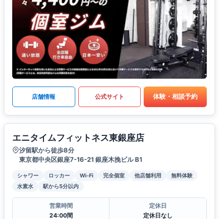
体験・相談予約
店舗情報
公式サイト
エニタイムフィットネス東銀座店
汐留駅から徒歩8分
東京都中央区銀座7-16-21 銀座木挽ビル B1
シャワー
ロッカー
Wi-Fi
完全個室
他店舗利用
無料体験
水素水
駅から5分以内
営業時間
定休日
24:00間
定休日なし