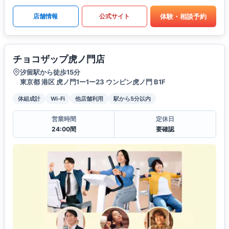
体験・相談予約
店舗情報
公式サイト
チョコザップ虎ノ門店
汐留駅から徒歩15分
東京都 港区 虎ノ門1ー1ー23 ウンピン虎ノ門 B1F
体組成計
Wi-Fi
他店舗利用
駅から5分以内
営業時間
定休日
24:00間
要確認