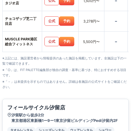
-
公式
予約
1,500円〜
タジオ店
チョコザップ芝二丁
-
公式
予約
3,278円〜
目店
MUSCLE PARK港区
-
公式
予約
5,500円〜
総合フィットネス
※上記には、施設運営者から情報提供のあった施設を掲載しています。全施設は下の一
覧で確認できます。
※「○」は、FIT PALETTE編集部が独自の調査・基準に基づき、特におすすめする項目
です。
※「－」は未提供を示すものではありません。詳細は各施設の公式サイトをご確認くだ
さい。
フィールサイクル汐留店
汐留駅から徒歩2分
東京都港区東新橋1ー9ー1東京汐留ビルディングPedi汐留内2F
タオルレンタル
シューズレンタル
ウェアレンタル
シャワー