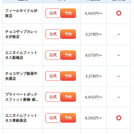
フィールサイクル汐
○
公式
予約
4,400円〜
留店
チョコザップカレッ
-
公式
予約
3,278円〜
タ汐留店
エニタイムフィット
-
公式
予約
9,075円〜
ネス新橋店
チョコザップ銀座中
-
公式
予約
3,278円〜
央通店
プライベートボック
-
公式
予約
4,400円〜
スフィット新橋･銀座
店
エニタイムフィット
○
公式
予約
9,350円〜
ネス東銀座店