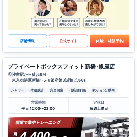
体験・相談予約
店舗情報
公式サイト
プライベートボックスフィット新橋･銀座店
汐留駅から徒歩6分
東京都港区新橋1-5-6銀座第3誠和ビル8F
シャワー
体組成計
完全個室
他店舗利用
駅から5分以内
営業時間
定休日
平日 12:00〜22:00
毎週土曜日