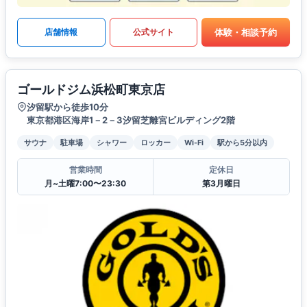
体験・相談予約
店舗情報
公式サイト
ゴールドジム浜松町東京店
汐留駅から徒歩10分
東京都港区海岸1－2－3汐留芝離宮ビルディング2階
サウナ
駐車場
シャワー
ロッカー
Wi-Fi
駅から5分以内
営業時間
定休日
月~土曜7:00〜23:30
第3月曜日