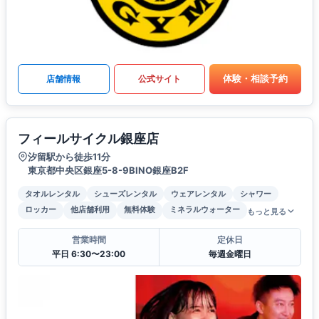
体験・相談予約
店舗情報
公式サイト
フィールサイクル銀座店
汐留駅から徒歩11分
東京都中央区銀座5-8-9BINO銀座B2F
タオルレンタル
シューズレンタル
ウェアレンタル
シャワー
ロッカー
他店舗利用
無料体験
ミネラルウォーター
もっと見る
営業時間
定休日
平日 6:30〜23:00
毎週金曜日