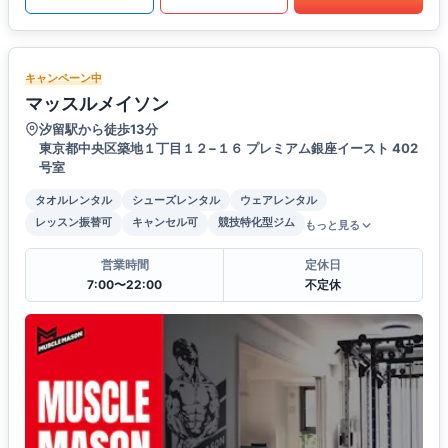
キャンペーン中
マッスルメイソン
汐留駅から徒歩13分
東京都中央区築地１丁目１２−１６ プレミアム銀座イースト 402
号室
タオルレンタル
シューズレンタル
ウェアレンタル
レッスン振替可
キャンセル可
競技特化型ジム
もっと見る
営業時間
定休日
7:00〜22:00
不定休