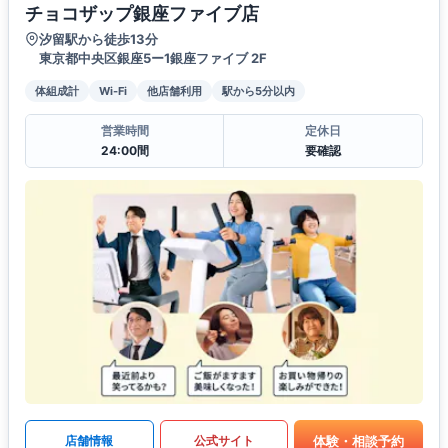
チョコザップ銀座ファイブ店
汐留駅から徒歩13分
東京都中央区銀座5ー1銀座ファイブ 2F
体組成計
Wi-Fi
他店舗利用
駅から5分以内
営業時間
定休日
24:00間
要確認
体験・相談予約
店舗情報
公式サイト