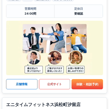
営業時間
定休日
24:00間
要確認
体験・相談予約
店舗情報
公式サイト
エニタイムフィットネス浜松町汐留店