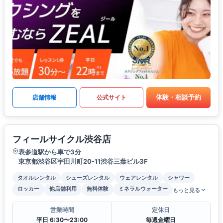
体験・相談予約
店舗情報
公式サイト
フィールサイクル渋谷店
表参道駅から車で3分
東京都渋谷区宇田川町20-11渋谷三葉ビル3F
タオルレンタル
シューズレンタル
ウェアレンタル
シャワー
ロッカー
他店舗利用
無料体験
ミネラルウォーター
もっと見る
営業時間
定休日
平日 6:30〜23:00
毎週金曜日