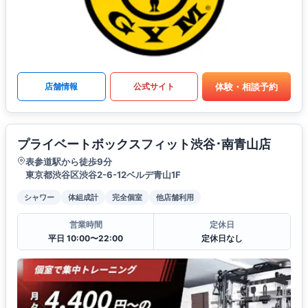
体験・相談予約
店舗情報
公式サイト
プライベートボックスフィット渋谷･南青山店
表参道駅から徒歩9分
東京都渋谷区渋谷2-6-12ベルデ青山1F
シャワー
体組成計
完全個室
他店舗利用
営業時間
定休日
平日 10:00〜22:00
定休日なし