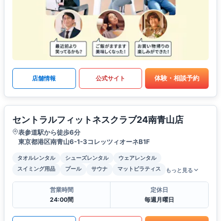
体験・相談予約
店舗情報
公式サイト
セントラルフィットネスクラブ24南青山店
表参道駅から徒歩6分
東京都港区南青山6-1-3コレッツィオーネB1F
タオルレンタル
シューズレンタル
ウェアレンタル
スイミング用品
プール
サウナ
マットピラティス
もっと見る
営業時間
定休日
24:00間
毎週月曜日