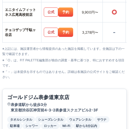
エニタイムフィット
○
公式
予約
9,900円〜
ネス広尾高校前店
チョコザップ千駄ヶ
-
公式
予約
3,278円〜
谷店
※上記には、施設運営者から情報提供のあった施設を掲載しています。全施設は下の一
覧で確認できます。
※「○」は、FIT PALETTE編集部が独自の調査・基準に基づき、特におすすめする項目
です。
※「－」は未提供を示すものではありません。詳細は各施設の公式サイトをご確認くだ
さい。
ゴールドジム表参道東京店
表参道駅から徒歩3分
東京都渋谷区神宮前4-3-2表参道スクエアビル2･3F
タオルレンタル
シューズレンタル
ウェアレンタル
サウナ
駐車場
シャワー
ロッカー
Wi-Fi
駅から5分以内