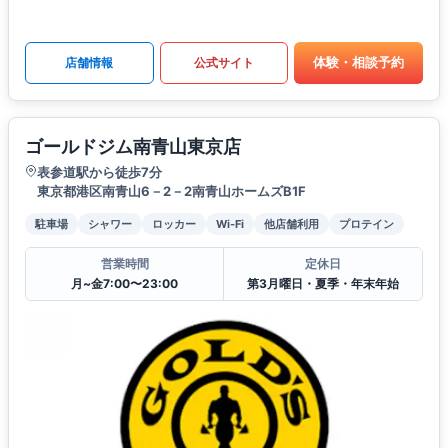
体験・相談予約
店舗情報
公式サイト
ゴールドジム南青山東京店
表参道駅から徒歩7分
東京都港区南青山6－2－2南青山ホームズB1F
駐車場
シャワー
ロッカー
Wi-Fi
他店舗利用
プロテイン
営業時間
定休日
月~金7:00〜23:00
第3月曜日・夏季・年末年始