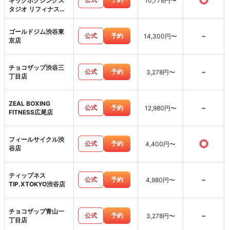
○
キックボクシングス
10,778円〜
タジオ リフィナス渋
谷本店
ゴールドジム渋谷東
-
公式
予約
14,300円〜
京店
チョコザップ渋谷三
-
公式
予約
3,278円〜
丁目店
ZEAL BOXING
-
公式
予約
12,980円〜
FITNESS広尾店
フィールサイクル渋
○
公式
予約
4,400円〜
谷店
ティップネス
-
公式
予約
4,980円〜
TIP.XTOKYO渋谷店
チョコザップ青山一
-
公式
予約
3,278円〜
丁目店