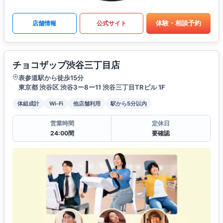
体験・相談予約
店舗情報
公式サイト
チョコザップ渋谷三丁目店
表参道駅から徒歩15分
東京都 渋谷区 渋谷3ー8ー11 渋谷三丁目TRビル 1F
体組成計
Wi-Fi
他店舗利用
駅から5分以内
営業時間
定休日
24:00間
要確認