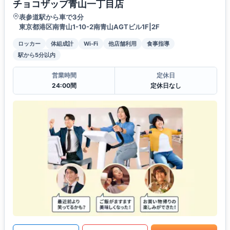
チョコザップ青山一丁目店
表参道駅から車で3分
東京都港区南青山1-10-2南青山AGTビル1F|2F
ロッカー
体組成計
Wi-Fi
他店舗利用
食事指導
駅から5分以内
営業時間
定休日
24:00間
定休日なし