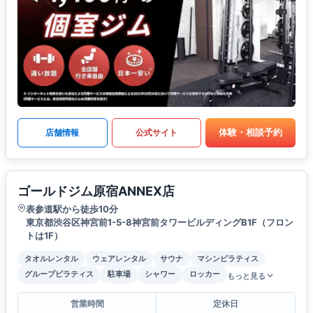
体験・相談予約
店舗情報
公式サイト
ゴールドジム原宿ANNEX店
表参道駅から徒歩10分
東京都渋谷区神宮前1-5-8神宮前タワービルディングB1F（フロン
トは1F）
タオルレンタル
ウェアレンタル
サウナ
マシンピラティス
グループピラティス
駐車場
シャワー
ロッカー
もっと見る
営業時間
定休日