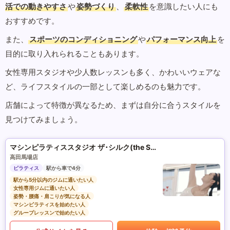
活での動きやすさ
や
姿勢づくり
、
柔軟性
を意識したい人にも
おすすめです。
また、
スポーツのコンディショニング
や
パフォーマンス向上
を
目的に取り入れられることもあります。
女性専用スタジオや少人数レッスンも多く、かわいいウェアな
ど、ライフスタイルの一部として楽しめるのも魅力です。
店舗によって特徴が異なるため、まずは自分に合うスタイルを
見つけてみましょう。
マシンピラティススタジオ ザ･シルク(the SILK)
高田馬場店
ピラティス
駅から車で4分
駅から5分以内のジムに通いたい人
女性専用ジムに通いたい人
姿勢・腰痛・肩こりが気になる人
マシンピラティスを始めたい人
グループレッスンで始めたい人