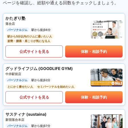
ページを確認し、総額や通える回数をチェックしましょう。
かたぎり塾
落合店
パーソナルジム
駅から徒歩6分
駅から5分以内のジムに通いたい人
姿勢・腰痛・肩こりが気になる人
公式サイトを見る
体験・相談予約
グッドライフジム (GOODLIFE GYM)
中井駅前店
パーソナルジム
駅から徒歩2分
とにかく痩せたい人
セミパーソナルを始めたい人
公式サイトを見る
体験・相談予約
サスティナ (sustaina)
新宿落合本店
パーソナルジム
駅から徒歩7分