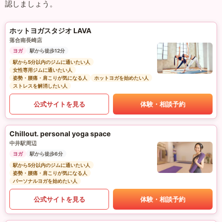
認しましょう。
ホットヨガスタジオ LAVA
落合南長崎店
ヨガ
駅から徒歩12分
駅から5分以内のジムに通いたい人
女性専用ジムに通いたい人
姿勢・腰痛・肩こりが気になる人
ホットヨガを始めたい人
ストレスを解消したい人
公式サイトを見る
体験・相談予約
Chillout. personal yoga space
中井駅周辺
ヨガ
駅から徒歩6分
駅から5分以内のジムに通いたい人
姿勢・腰痛・肩こりが気になる人
パーソナルヨガを始めたい人
公式サイトを見る
体験・相談予約