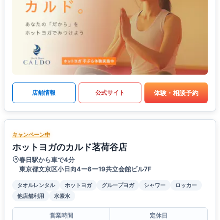
体験・相談予約
店舗情報
公式サイト
キャンペーン中
ホットヨガのカルド茗荷谷店
春日駅から車で4分
東京都文京区小日向4ー6ー19共立会館ビル7F
タオルレンタル
ホットヨガ
グループヨガ
シャワー
ロッカー
他店舗利用
水素水
営業時間
定休日