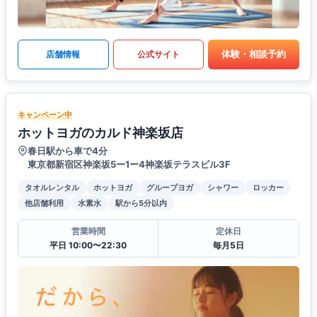
体験・相談予約
店舗情報
公式サイト
キャンペーン中
ホットヨガのカルド神楽坂店
春日駅から車で4分
東京都新宿区神楽坂5ー1ー4神楽坂テラスビル3F
タオルレンタル
ホットヨガ
グループヨガ
シャワー
ロッカー
他店舗利用
水素水
駅から5分以内
営業時間
定休日
平日 10:00〜22:30
毎月5日