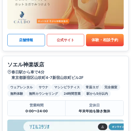
体験・相談予約
店舗情報
公式サイト
ソエル神楽坂店
春日駅から車で4分
東京都新宿区山吹町4-7新宿山吹町ビル2F
ウェアレンタル
サウナ
マシンピラティス
常温ヨガ
完全個室
無料体験
無料カウンセリング
24時間営業
駅から5分以内
営業時間
定休日
0:00〜24:00
年末年始を除き無休