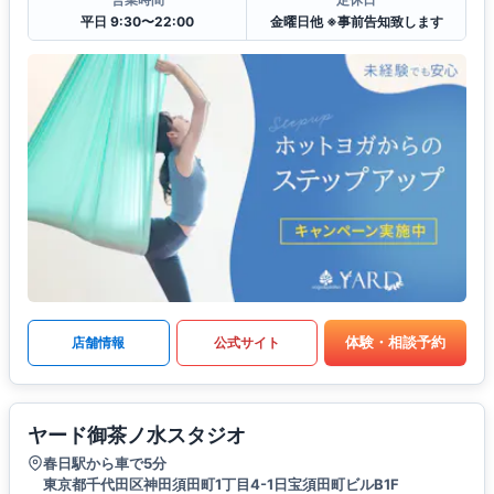
平日 9:30〜22:00
金曜日他 ※事前告知致します
体験・相談予約
店舗情報
公式サイト
ヤード御茶ノ水スタジオ
春日駅から車で5分
東京都千代田区神田須田町1丁目4-1日宝須田町ビルB1F