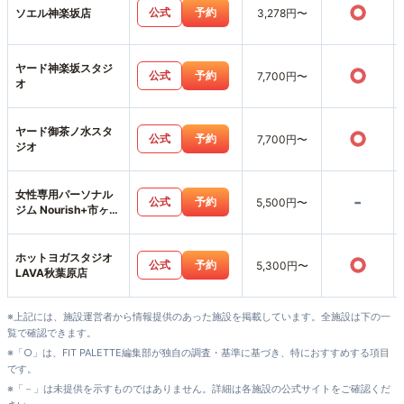
○
公式
予約
ソエル神楽坂店
3,278円〜
ヤード神楽坂スタジ
○
公式
予約
7,700円〜
オ
ヤード御茶ノ水スタ
○
公式
予約
7,700円〜
ジオ
女性専用パーソナル
-
公式
予約
5,500円〜
ジム Nourish+市ヶ谷
店
ホットヨガスタジオ
○
公式
予約
5,300円〜
LAVA秋葉原店
※上記には、施設運営者から情報提供のあった施設を掲載しています。全施設は下の一
覧で確認できます。
※「○」は、FIT PALETTE編集部が独自の調査・基準に基づき、特におすすめする項目
です。
※「－」は未提供を示すものではありません。詳細は各施設の公式サイトをご確認くだ