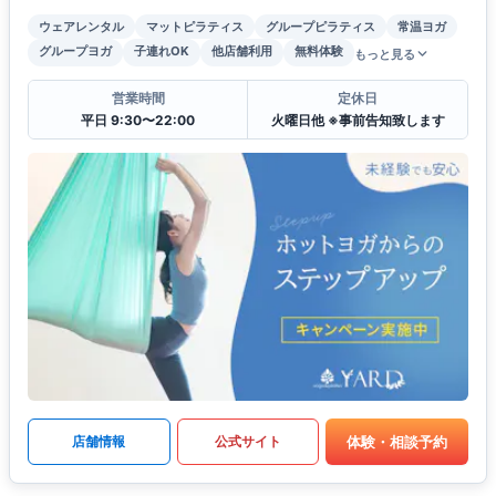
ウェアレンタル
マットピラティス
グループピラティス
常温ヨガ
グループヨガ
子連れOK
他店舗利用
無料体験
もっと見る
営業時間
定休日
平日 9:30〜22:00
火曜日他 ※事前告知致します
体験・相談予約
店舗情報
公式サイト