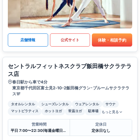
体験・相談予約
店舗情報
公式サイト
セントラルフィットネスクラブ飯田橋サクラテラ
ス店
春日駅から車で4分
東京都千代田区富士見2‐10-2飯田橋グラン･ブルームサクラテラ
ス1F
タオルレンタル
シューズレンタル
ウェアレンタル
サウナ
マットピラティス
ホットヨガ
常温ヨガ
駐車場
もっと見る
営業時間
定休日
平日 7:00〜22:30(毎週金曜日は12:00に閉館)
定休日なし