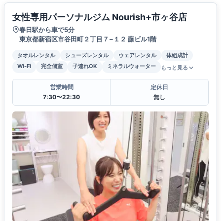
女性専用パーソナルジム Nourish+市ヶ谷店
春日駅から車で5分
東京都新宿区市谷田町２丁目７−１２ 藤ビル1階
タオルレンタル
シューズレンタル
ウェアレンタル
体組成計
Wi-Fi
完全個室
子連れOK
ミネラルウォーター
もっと見る
営業時間
定休日
7:30〜22:30
無し