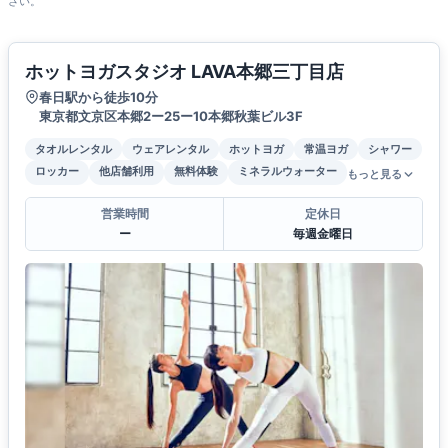
さい。
ホットヨガスタジオ LAVA本郷三丁目店
春日駅から徒歩10分
東京都文京区本郷2ー25ー10本郷秋葉ビル3F
タオルレンタル
ウェアレンタル
ホットヨガ
常温ヨガ
シャワー
ロッカー
他店舗利用
無料体験
ミネラルウォーター
もっと見る
営業時間
定休日
ー
毎週金曜日