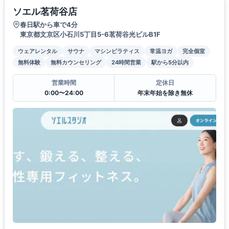
ソエル茗荷谷店
春日駅から車で4分
東京都文京区小石川5丁目5-6茗荷谷光ビルB1F
ウェアレンタル
サウナ
マシンピラティス
常温ヨガ
完全個室
無料体験
無料カウンセリング
24時間営業
駅から5分以内
営業時間
定休日
0:00〜24:00
年末年始を除き無休