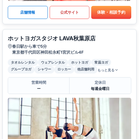
体験・相談予約
店舗情報
公式サイト
ホットヨガスタジオ LAVA秋葉原店
春日駅から車で5分
東京都千代田区神田松永町1宮沢ビル4F
タオルレンタル
ウェアレンタル
ホットヨガ
常温ヨガ
グループヨガ
シャワー
ロッカー
他店舗利用
もっと見る
営業時間
定休日
ー
毎週金曜日