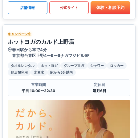
体験・相談予約
店舗情報
公式サイト
キャンペーン中
ホットヨガのカルド上野店
春日駅から車で4分
東京都台東区上野4ー9ー6ナガフジビル9F
タオルレンタル
ホットヨガ
グループヨガ
シャワー
ロッカー
他店舗利用
水素水
駅から5分以内
営業時間
定休日
平日 10:00〜22:30
毎月6日