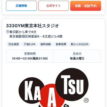
体験・相談予約
店舗情報
公式サイト
333GYM東京本社スタジオ
春日駅から車で4分
東京都新宿区神楽坂6－8文悠ビル4階
完全個室
子連れOK
無料体験
食事指導
駅から5分以内
営業時間
定休日
10:00〜22:00(最終21:00)
毎週火曜日