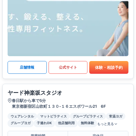
体験・相談予約
店舗情報
公式サイト
ヤード神楽坂スタジオ
春日駅から車で5分
東京都新宿区山吹町１３０-１６エスポワール21 6F
ウェアレンタル
マットピラティス
グループピラティス
常温ヨガ
グループヨガ
子連れOK
他店舗利用
無料体験
もっと見る
営業時間
定休日