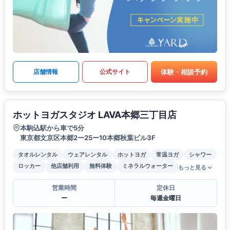
体験・相談予約
店舗情報
公式サイト
ホットヨガスタジオ LAVA本郷三丁目店
本駒込駅から車で5分
東京都文京区本郷2ー25ー10本郷秋葉ビル3F
タオルレンタル
ウェアレンタル
ホットヨガ
常温ヨガ
シャワー
ロッカー
他店舗利用
無料体験
ミネラルウォーター
もっと見る
営業時間
定休日
ー
毎週金曜日