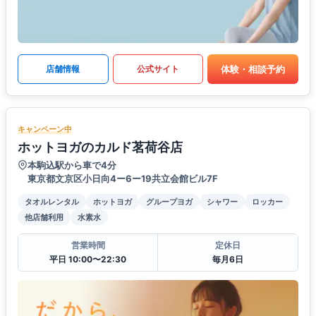
体験・相談予約
店舗情報
公式サイト
キャンペーン中
ホットヨガのカルド茗荷谷店
本駒込駅から車で4分
東京都文京区小日向4ー6ー19共立会館ビル7F
タオルレンタル
ホットヨガ
グループヨガ
シャワー
ロッカー
他店舗利用
水素水
営業時間
定休日
平日 10:00〜22:30
毎月6日