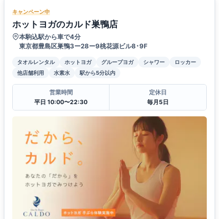
キャンペーン中
ホットヨガのカルド巣鴨店
本駒込駅から車で4分
東京都豊島区巣鴨3ー28ー9桃花源ビル8･9F
タオルレンタル
ホットヨガ
グループヨガ
シャワー
ロッカー
他店舗利用
水素水
駅から5分以内
営業時間
定休日
平日 10:00〜22:30
毎月5日