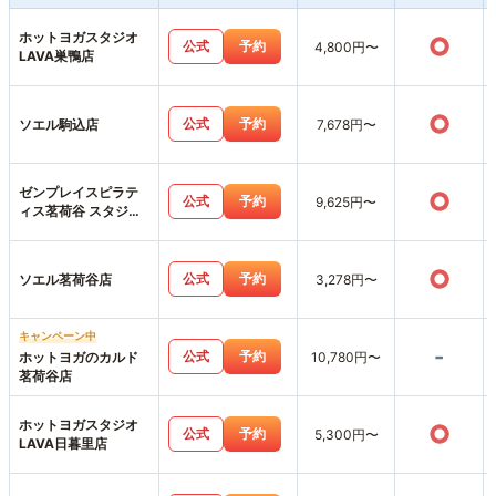
ホットヨガスタジオ
○
公式
予約
4,800円〜
LAVA巣鴨店
○
公式
予約
ソエル駒込店
7,678円〜
ゼンプレイスピラテ
○
公式
予約
9,625円〜
ィス茗荷谷 スタジオ
店
○
公式
予約
ソエル茗荷谷店
3,278円〜
キャンペーン中
-
公式
予約
ホットヨガのカルド
10,780円〜
茗荷谷店
ホットヨガスタジオ
○
公式
予約
5,300円〜
LAVA日暮里店