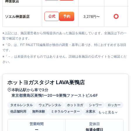
神楽坂店
○
公式
予約
ソエル神楽坂店
3,278円〜
※上記には、施設運営者から情報提供のあった施設を掲載しています。全施設は下の一
覧で確認できます。
※「○」は、FIT PALETTE編集部が独自の調査・基準に基づき、特におすすめする項目
です。
※「－」は未提供を示すものではありません。詳細は各施設の公式サイトをご確認くだ
さい。
ホットヨガスタジオ LAVA巣鴨店
本駒込駅から車で3分
東京都豊島区巣鴨1ー20ー9巣鴨ファーストビル6F
タオルレンタル
ウェアレンタル
ホットヨガ
シャワー
ロッカー
他店舗利用
無料体験
ミネラルウォーター
水素水
もっと見る
営業時間
定休日
ー
毎週金曜日