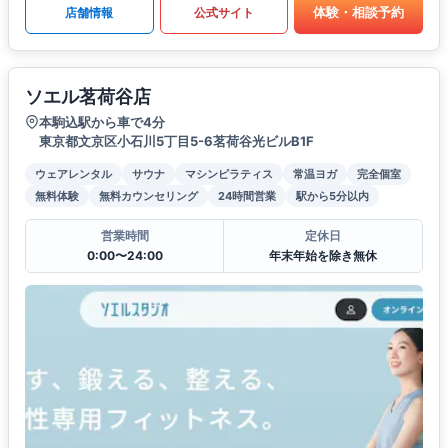
体験・相談予約
店舗情報
公式サイト
ソエル茗荷谷店
本駒込駅から車で4分
東京都文京区小石川5丁目5-6茗荷谷光ビルB1F
ウェアレンタル
サウナ
マシンピラティス
常温ヨガ
完全個室
無料体験
無料カウンセリング
24時間営業
駅から5分以内
営業時間
定休日
0:00〜24:00
年末年始を除き無休