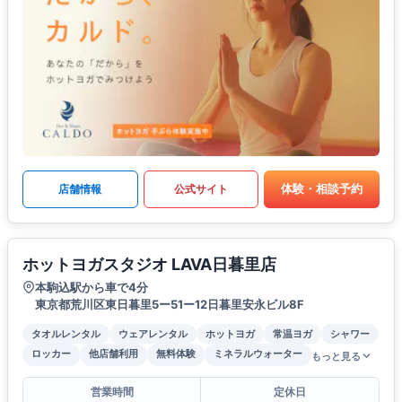
体験・相談予約
店舗情報
公式サイト
ホットヨガスタジオ LAVA日暮里店
本駒込駅から車で4分
東京都荒川区東日暮里5ー51ー12日暮里安永ビル8F
タオルレンタル
ウェアレンタル
ホットヨガ
常温ヨガ
シャワー
ロッカー
他店舗利用
無料体験
ミネラルウォーター
もっと見る
営業時間
定休日