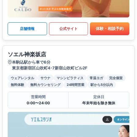
体験・相談予約
店舗情報
公式サイト
ソエル神楽坂店
本駒込駅から車で6分
東京都新宿区山吹町4-7新宿山吹町ビル2F
ウェアレンタル
サウナ
マシンピラティス
常温ヨガ
完全個室
無料体験
無料カウンセリング
24時間営業
駅から5分以内
営業時間
定休日
0:00〜24:00
年末年始を除き無休