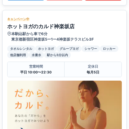
キャンペーン中
ホットヨガのカルド神楽坂店
本駒込駅から車で6分
東京都新宿区神楽坂5ー1ー4神楽坂テラスビル3F
タオルレンタル
ホットヨガ
グループヨガ
シャワー
ロッカー
他店舗利用
水素水
駅から5分以内
営業時間
定休日
平日 10:00〜22:30
毎月5日