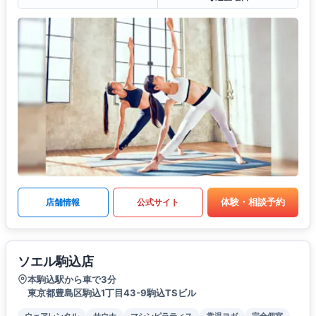
体験・相談予約
店舗情報
公式サイト
ソエル駒込店
本駒込駅から車で3分
東京都豊島区駒込1丁目43-9駒込TSビル
ウェアレンタル
サウナ
マシンピラティス
常温ヨガ
完全個室