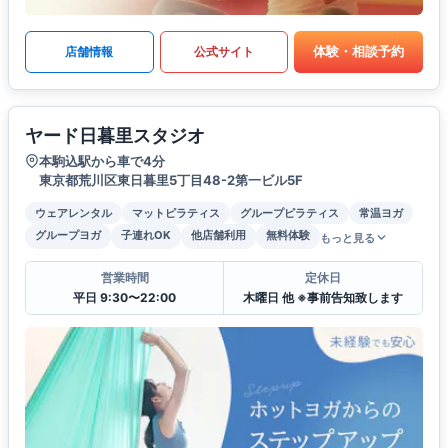
体験・相談予約
店舗情報
公式サイト
ヤード日暮里スタジオ
本駒込駅から車で4分
東京都荒川区東日暮里5丁目48-2第一ビル5F
ウェアレンタル
マットピラティス
グループピラティス
常温ヨガ
グループヨガ
子連れOK
他店舗利用
無料体験
もっと見る
営業時間
定休日
平日 9:30〜22:00
木曜日 他 ※事前告知致します