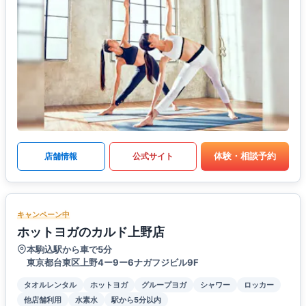
体験・相談予約
店舗情報
公式サイト
キャンペーン中
ホットヨガのカルド上野店
本駒込駅から車で5分
東京都台東区上野4ー9ー6ナガフジビル9F
タオルレンタル
ホットヨガ
グループヨガ
シャワー
ロッカー
他店舗利用
水素水
駅から5分以内