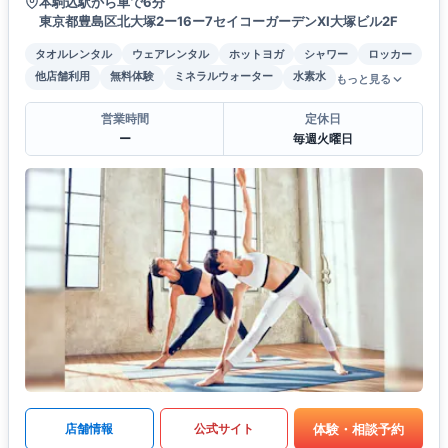
本駒込駅から車で6分
東京都豊島区北大塚2ー16ー7セイコーガーデンXI大塚ビル2F
タオルレンタル
ウェアレンタル
ホットヨガ
シャワー
ロッカー
他店舗利用
無料体験
ミネラルウォーター
水素水
もっと見る
営業時間
定休日
ー
毎週火曜日
体験・相談予約
店舗情報
公式サイト