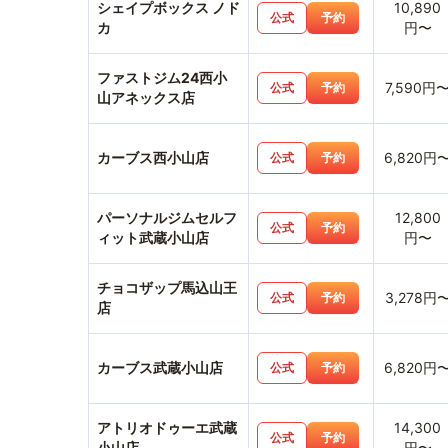
シェイプボックス ノド
10,890
公式
予約
カ
円〜
ファストジム24西小
7,590円
公式
予約
山アネックス店
カーブス西小山店
6,820円
公式
予約
パーソナルジムセルフ
12,800
公式
予約
ィット武蔵小山店
円〜
チョコザップ馬込山王
3,278円
公式
予約
店
カーブス武蔵小山店
6,820円
公式
予約
アトリオドゥーエ武蔵
14,300
公式
予約
小山店
円〜