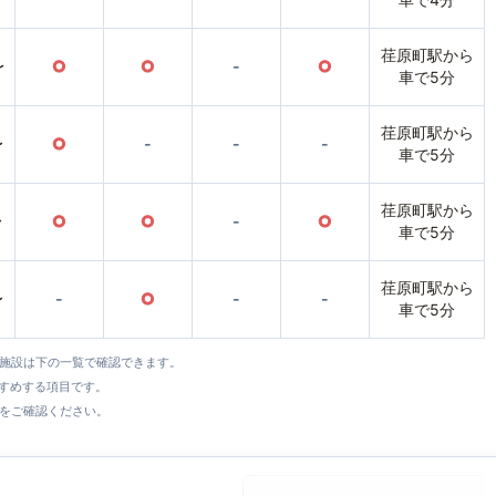
荏原町駅から
〜
○
○
-
○
車で5分
荏原町駅から
〜
○
-
-
-
車で5分
荏原町駅から
〜
○
○
-
○
車で5分
荏原町駅から
〜
-
○
-
-
車で5分
全施設は下の一覧で確認できます。
すすめする項目です。
をご確認ください。