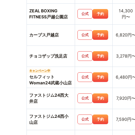
ZEAL BOXING
14,300
公式
予約
FITNESS戸越公園店
円〜
カーブス戸越店
6,820円
公式
予約
チョコザップ洗足店
3,278円
公式
予約
キャンペーン中
セルフィット
6,480円
公式
予約
Woman24武蔵小山店
ファストジム24西大
7,920円
公式
予約
井店
ファストジム24西小
7,590円
公式
予約
山店