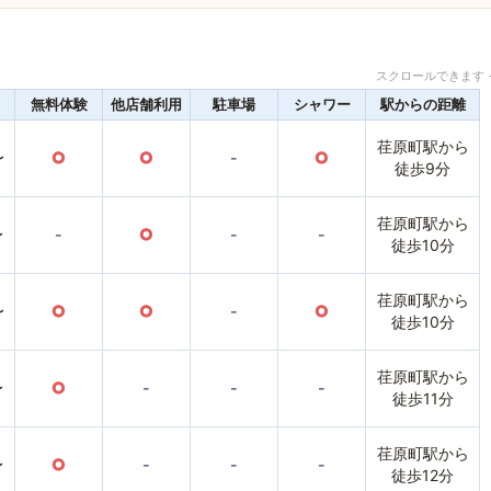
スクロールできます 
無料体験
他店舗利用
駐車場
シャワー
駅からの距離
荏原町駅から
〜
○
○
-
○
徒歩9分
荏原町駅から
〜
-
○
-
-
徒歩10分
荏原町駅から
〜
○
○
-
○
徒歩10分
荏原町駅から
〜
○
-
-
-
徒歩11分
荏原町駅から
〜
○
-
-
-
徒歩12分