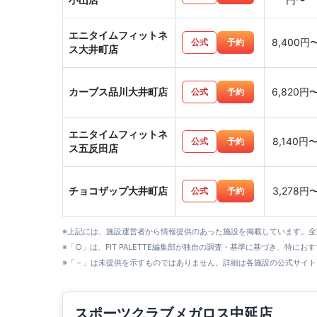
エニタイムフィットネ
8,400円
公式
予約
ス大井町店
カーブス品川大井町店
6,820円
公式
予約
エニタイムフィットネ
8,140円
公式
予約
ス五反田店
チョコザップ大井町店
3,278円
公式
予約
※上記には、施設運営者から情報提供のあった施設を掲載しています。
※「○」は、FIT PALETTE編集部が独自の調査・基準に基づき、特にお
※「－」は未提供を示すものではありません。詳細は各施設の公式サイト
スポーツクラブメガロス中延店