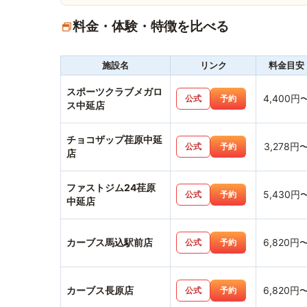
料金・体験・特徴を比べる
施設名
リンク
料金目安
スポーツクラブメガロ
4,400円
公式
予約
ス中延店
チョコザップ荏原中延
3,278円
公式
予約
店
ファストジム24荏原
5,430円
公式
予約
中延店
カーブス馬込駅前店
6,820円
公式
予約
カーブス長原店
6,820円
公式
予約