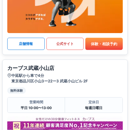
体験・相談予約
店舗情報
公式サイト
カーブス武蔵小山店
中延駅から車で4分
東京都品川区小山3ー22ー3 武蔵小山ビル 2F
無料体験
営業時間
定休日
平日 10:00〜13:00
毎週日曜日