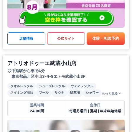
体験・相談予約
店舗情報
公式サイト
アトリオドゥーエ武蔵小山店
中延駅から車で4分
東京都品川区小山3-4-8エトモ武蔵小山3F
タオルレンタル
シューズレンタル
ウェアレンタル
スイミング用品
プール
サウナ
駐車場
シャワー
もっと見る
営業時間
定休日
24:00間
毎週月曜日❘夏期❘年末年始休業