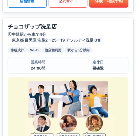
体験・相談予約
店舗情報
公式サイト
チョコザップ洗足店
中延駅から車で4分
東京都 目黒区 洗足2ー25ー19 アソルティ洗足 B1F
体組成計
Wi-Fi
他店舗利用
駅から5分以内
営業時間
定休日
24:00間
要確認