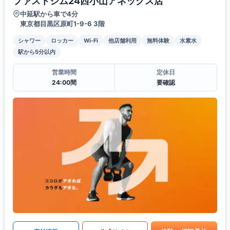
ファストジム24西小山アネックス店
中延駅から車で4分
東京都目黒区原町1-9-6 3階
シャワー
ロッカー
Wi-Fi
他店舗利用
無料体験
水素水
駅から5分以内
営業時間
定休日
24:00間
要確認