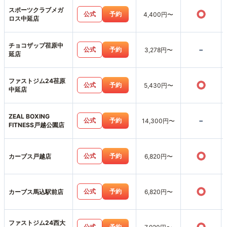
スポーツクラブメガ
○
公式
予約
4,400円〜
ロス中延店
チョコザップ荏原中
-
公式
予約
3,278円〜
延店
ファストジム24荏原
○
公式
予約
5,430円〜
中延店
ZEAL BOXING
-
公式
予約
14,300円〜
FITNESS戸越公園店
○
公式
予約
カーブス戸越店
6,820円〜
○
公式
予約
カーブス馬込駅前店
6,820円〜
ファストジム24西大
公式
予約