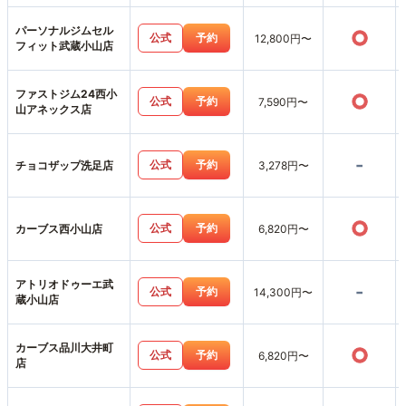
パーソナルジムセル
○
公式
予約
12,800円〜
フィット武蔵小山店
ファストジム24西小
○
公式
予約
7,590円〜
山アネックス店
-
公式
予約
チョコザップ洗足店
3,278円〜
○
公式
予約
カーブス西小山店
6,820円〜
アトリオドゥーエ武
-
公式
予約
14,300円〜
蔵小山店
カーブス品川大井町
○
公式
予約
6,820円〜
店