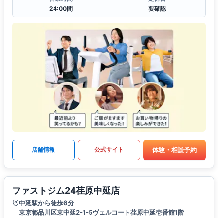
24:00間
要確認
体験・相談予約
店舗情報
公式サイト
ファストジム24荏原中延店
中延駅から徒歩6分
東京都品川区東中延2-1-5ヴェルコート荏原中延壱番館1階