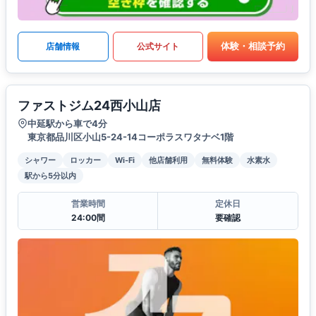
体験・相談予約
店舗情報
公式サイト
ファストジム24西小山店
中延駅から車で4分
東京都品川区小山5-24-14コーポラスワタナベ1階
シャワー
ロッカー
Wi-Fi
他店舗利用
無料体験
水素水
駅から5分以内
営業時間
定休日
24:00間
要確認