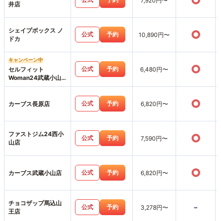
○
7,920円〜
井店
シェイプボックス ノ
○
公式
予約
10,890円〜
ドカ
キャンペーン中
○
公式
予約
セルフィット
6,480円〜
Woman24武蔵小山
店
○
公式
予約
カーブス長原店
6,820円〜
ファストジム24西小
○
公式
予約
7,590円〜
山店
○
公式
予約
カーブス武蔵小山店
6,820円〜
チョコザップ馬込山
-
公式
予約
3,278円〜
王店