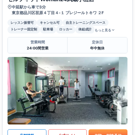
中延駅から車で3分
東京都品川区荏原４丁目４-１ プレジールトキワ ２F
レッスン振替可
キャンセル可
自主トレーニングスペース
トレーナー固定制
駐車場
ロッカー
体組成計
もっと見る
営業時間
定休日
24:00間営業
年中無休