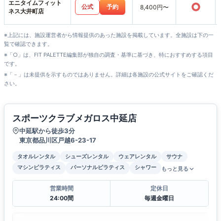
エニタイムフィット
○
公式
予約
8,400円〜
ネス大井町店
※上記には、施設運営者から情報提供のあった施設を掲載しています。全施設は下の一
覧で確認できます。
※「○」は、FIT PALETTE編集部が独自の調査・基準に基づき、特におすすめする項目
です。
※「－」は未提供を示すものではありません。詳細は各施設の公式サイトをご確認くだ
さい。
スポーツクラブメガロス中延店
中延駅から徒歩3分
東京都品川区戸越6-23-17
タオルレンタル
シューズレンタル
ウェアレンタル
サウナ
マシンピラティス
パーソナルピラティス
シャワー
もっと見る
営業時間
定休日
24:00間
毎週金曜日