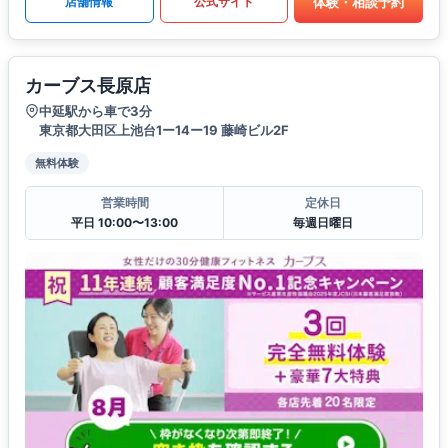
体験・相談予約
店舗情報
公式サイト
カーブス長原店
中延駅から車で3分
東京都大田区上池台1ー14ー19 藤崎ビル2F
無料体験
営業時間
定休日
平日 10:00〜13:00
毎週日曜日