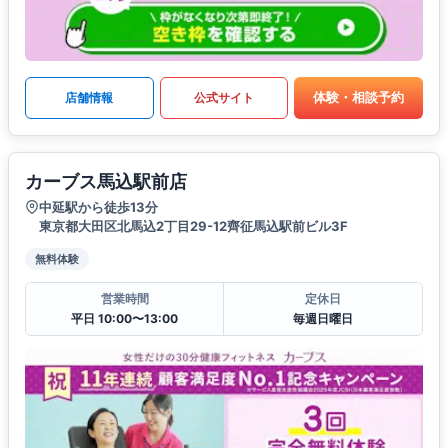
体験・相談予約
店舗情報
公式サイト
カーブス馬込駅前店
中延駅から徒歩13分
東京都大田区北馬込2丁目29-12齊征馬込駅前ビル3F
無料体験
営業時間
定休日
平日 10:00〜13:00
毎週日曜日