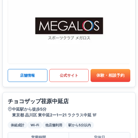
体験・相談予約
店舗情報
公式サイト
チョコザップ荏原中延店
中延駅から徒歩5分
東京都 品川区 東中延2ー1ー21 ラクラス中延 1F
体組成計
Wi-Fi
他店舗利用
駅から5分以内
営業時間
定休日