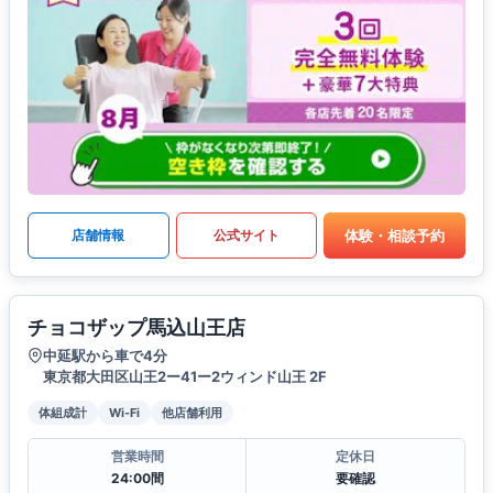
体験・相談予約
店舗情報
公式サイト
チョコザップ馬込山王店
中延駅から車で4分
東京都大田区山王2ー41ー2ウィンド山王 2F
体組成計
Wi-Fi
他店舗利用
営業時間
定休日
24:00間
要確認