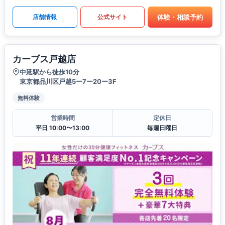
体験・相談予約
店舗情報
公式サイト
カーブス戸越店
中延駅から徒歩10分
東京都品川区戸越5ー7ー20ー3F
無料体験
営業時間
定休日
平日 10:00〜13:00
毎週日曜日