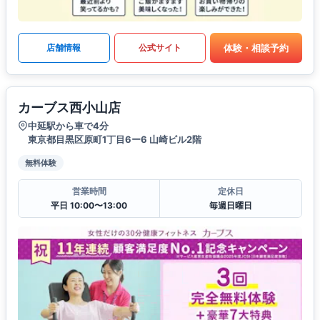
体験・相談予約
店舗情報
公式サイト
カーブス西小山店
中延駅から車で4分
東京都目黒区原町1丁目6ー6 山崎ビル2階
無料体験
営業時間
定休日
平日 10:00〜13:00
毎週日曜日