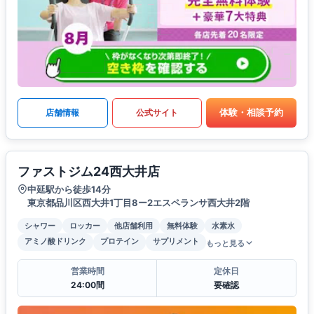
体験・相談予約
店舗情報
公式サイト
ファストジム24西大井店
中延駅から徒歩14分
東京都品川区西大井1丁目8ー2エスペランサ西大井2階
シャワー
ロッカー
他店舗利用
無料体験
水素水
アミノ酸ドリンク
プロテイン
サプリメント
もっと見る
営業時間
定休日
24:00間
要確認