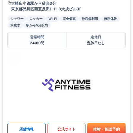
大崎広小路駅から徒歩3分
東京都品川区西五反田1-11-8大成ビル3F
シャワー
ロッカー
Wi-Fi
完全個室
他店舗利用
無料体験
水素水
駅から5分以内
営業時間
定休日
24:00間
定休日なし
体験・相談予約
店舗情報
公式サイト