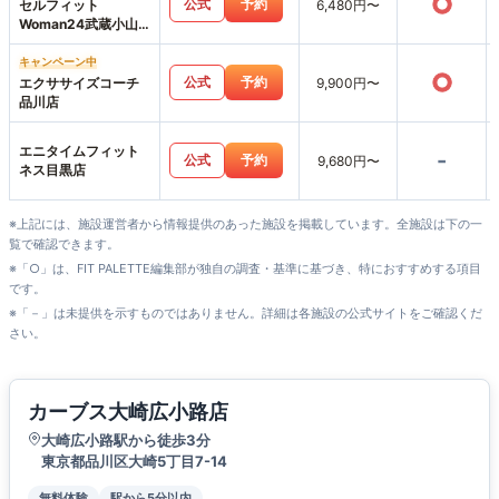
○
公式
予約
セルフィット
6,480円〜
Woman24武蔵小山
店
キャンペーン中
○
公式
予約
エクササイズコーチ
9,900円〜
品川店
エニタイムフィット
-
公式
予約
9,680円〜
ネス目黒店
※上記には、施設運営者から情報提供のあった施設を掲載しています。全施設は下の一
覧で確認できます。
※「○」は、FIT PALETTE編集部が独自の調査・基準に基づき、特におすすめする項目
です。
※「－」は未提供を示すものではありません。詳細は各施設の公式サイトをご確認くだ
さい。
カーブス大崎広小路店
大崎広小路駅から徒歩3分
東京都品川区大崎5丁目7-14
無料体験
駅から5分以内