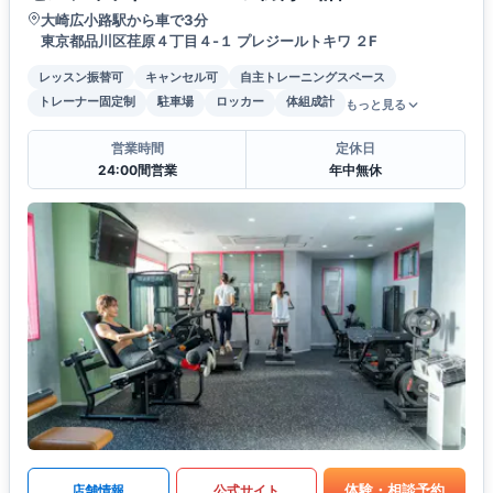
大崎広小路駅から車で3分
東京都品川区荏原４丁目４-１ プレジールトキワ ２F
レッスン振替可
キャンセル可
自主トレーニングスペース
トレーナー固定制
駐車場
ロッカー
体組成計
もっと見る
営業時間
定休日
24:00間営業
年中無休
体験・相談予約
店舗情報
公式サイト