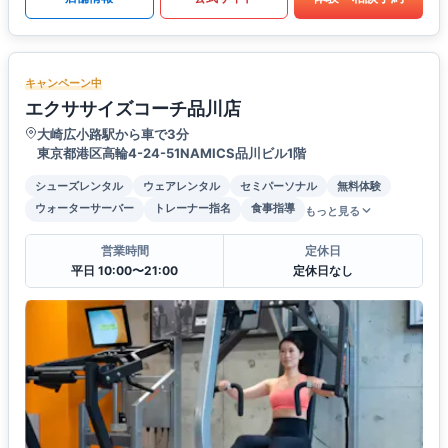
キャンペーン中
エクササイズコーチ品川店
大崎広小路駅から車で3分
東京都港区高輪4-24-51NAMICS品川ビル1階
シューズレンタル
ウェアレンタル
セミパーソナル
無料体験
ウォーターサーバー
トレーナー指名
食事指導
もっと見る
営業時間
定休日
平日 10:00〜21:00
定休日なし