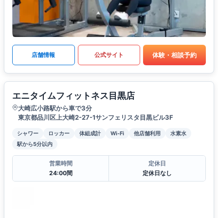
体験・相談予約
店舗情報
公式サイト
エニタイムフィットネス目黒店
大崎広小路駅から車で3分
東京都品川区上大崎2-27-1サンフェリスタ目黒ビル3F
シャワー
ロッカー
体組成計
Wi-Fi
他店舗利用
水素水
駅から5分以内
営業時間
定休日
24:00間
定休日なし