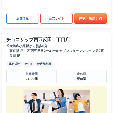
体験・相談予約
店舗情報
公式サイト
チョコザップ西五反田二丁目店
大崎広小路駅から徒歩5分
東京都 品川区 西五反田2ー31ー6 セブンスターマンション第2五
反田 1F
体組成計
Wi-Fi
他店舗利用
営業時間
定休日
24:00間
要確認