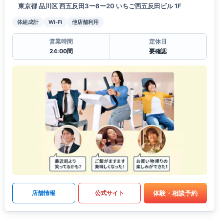
東京都 品川区 西五反田3ー6ー20 いちご西五反田ビル 1F
体組成計
Wi-Fi
他店舗利用
営業時間
定休日
24:00間
要確認
体験・相談予約
店舗情報
公式サイト