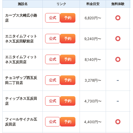
施設名
リンク
料金目安
無料体験
カーブス大崎広小路
○
公式
予約
6,820円〜
店
エニタイムフィット
○
公式
予約
9,240円〜
ネス五反田駅前店
エニタイムフィット
○
公式
予約
8,140円〜
ネス五反田店
チョコザップ西五反
-
公式
予約
3,278円〜
田二丁目店
ティップネス五反田
-
公式
予約
4,730円〜
店
フィールサイクル五
○
公式
予約
4,400円〜
反田店