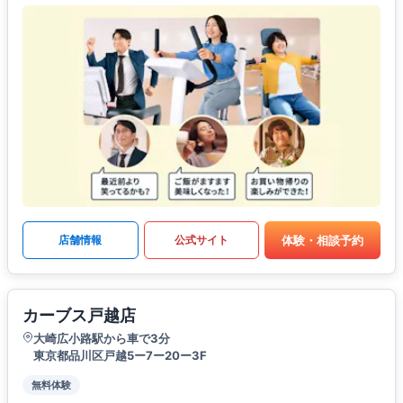
体験・相談予約
店舗情報
公式サイト
カーブス戸越店
大崎広小路駅から車で3分
東京都品川区戸越5ー7ー20ー3F
無料体験