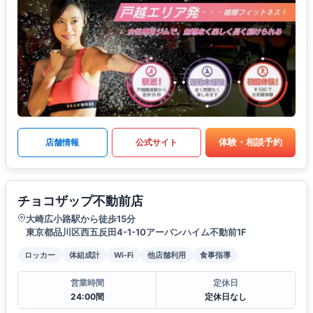
体験・相談予約
店舗情報
公式サイト
チョコザップ不動前店
大崎広小路駅から徒歩15分
東京都品川区西五反田4-1-10アーバンハイム不動前1F
ロッカー
体組成計
Wi-Fi
他店舗利用
食事指導
営業時間
定休日
24:00間
定休日なし