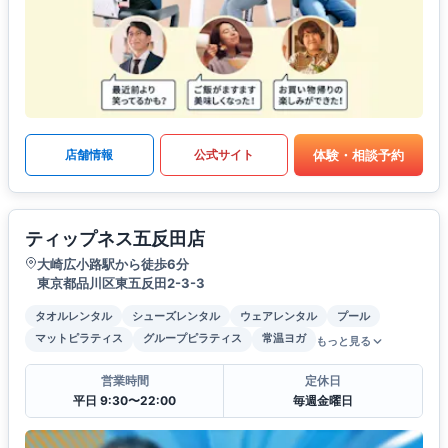
体験・相談予約
店舗情報
公式サイト
ティップネス五反田店
大崎広小路駅から徒歩6分
東京都品川区東五反田2-3-3
タオルレンタル
シューズレンタル
ウェアレンタル
プール
マットピラティス
グループピラティス
常温ヨガ
もっと見る
営業時間
定休日
平日 9:30〜22:00
毎週金曜日