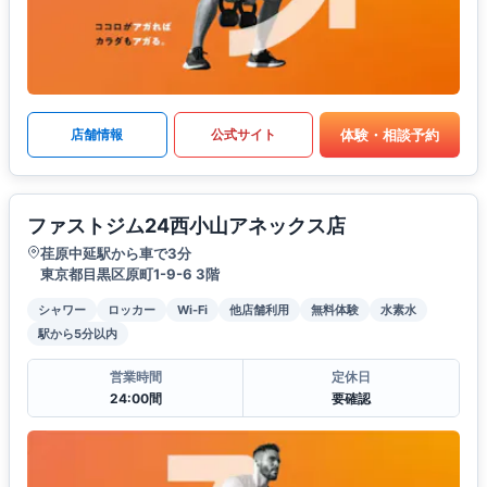
体験・相談予約
店舗情報
公式サイト
ファストジム24西小山アネックス店
荏原中延駅から車で3分
東京都目黒区原町1-9-6 3階
シャワー
ロッカー
Wi-Fi
他店舗利用
無料体験
水素水
駅から5分以内
営業時間
定休日
24:00間
要確認