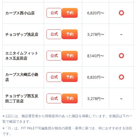
○
公式
予約
カーブス西小山店
6,820円〜
-
公式
予約
チョコザップ洗足店
3,278円〜
エニタイムフィット
○
公式
予約
8,140円〜
ネス五反田店
カーブス大崎広小路
○
公式
予約
6,820円〜
店
チョコザップ西五反
-
公式
予約
3,278円〜
田二丁目店
※上記には、施設運営者から情報提供のあった施設を掲載しています。全施設は下の一
覧で確認できます。
※「○」は、FIT PALETTE編集部が独自の調査・基準に基づき、特におすすめする項目
です。