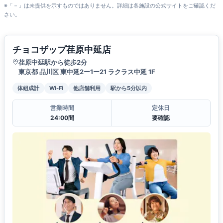
※「－」は未提供を示すものではありません。詳細は各施設の公式サイトをご確認くだ
さい。
チョコザップ荏原中延店
荏原中延駅から徒歩2分
東京都 品川区 東中延2ー1ー21 ラクラス中延 1F
体組成計
Wi-Fi
他店舗利用
駅から5分以内
営業時間
定休日
24:00間
要確認