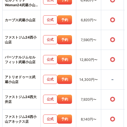
○
セルフィット
6,480円〜
Woman24武蔵小山
店
○
公式
予約
カーブス武蔵小山店
6,820円〜
ファストジム24西小
○
公式
予約
7,590円〜
山店
パーソナルジムセル
○
公式
予約
12,800円〜
フィット武蔵小山店
アトリオドゥーエ武
-
公式
予約
14,300円〜
蔵小山店
ファストジム24西大
○
公式
予約
7,920円〜
井店
ファストジム24西小
○
公式
予約
8,140円〜
山アネックス店