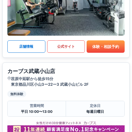
体験・相談予約
店舗情報
公式サイト
カーブス武蔵小山店
荏原中延駅から徒歩15分
東京都品川区小山3ー22ー3 武蔵小山ビル 2F
無料体験
営業時間
定休日
平日 10:00〜13:00
毎週日曜日