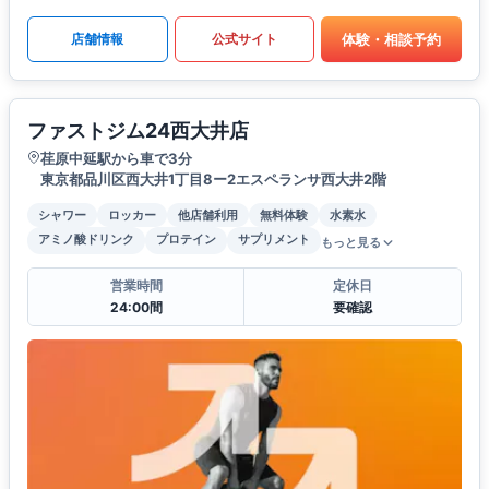
体験・相談予約
店舗情報
公式サイト
ファストジム24西大井店
荏原中延駅から車で3分
東京都品川区西大井1丁目8ー2エスペランサ西大井2階
シャワー
ロッカー
他店舗利用
無料体験
水素水
アミノ酸ドリンク
プロテイン
サプリメント
もっと見る
営業時間
定休日
24:00間
要確認