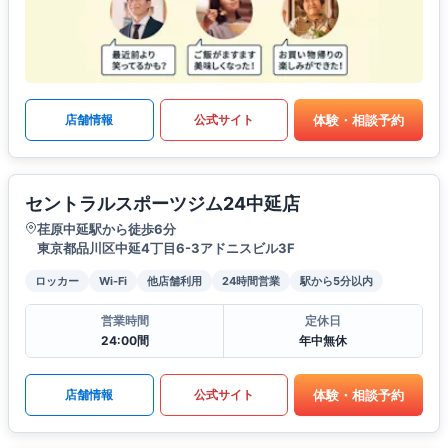
体験・相談予約
店舗情報
公式サイト
セントラルスポーツジム24中延店
荏原中延駅から徒歩6分
東京都品川区中延4丁目6-3アドニスビル3F
ロッカー
Wi-Fi
他店舗利用
24時間営業
駅から5分以内
営業時間
定休日
24:00間
年中無休
体験・相談予約
店舗情報
公式サイト