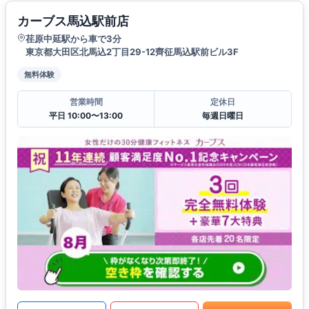
カーブス馬込駅前店
荏原中延駅から車で3分
東京都大田区北馬込2丁目29-12齊征馬込駅前ビル3F
無料体験
営業時間
定休日
平日 10:00〜13:00
毎週日曜日