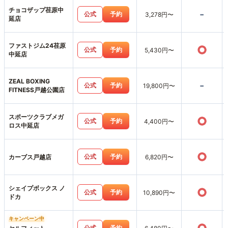
チョコザップ荏原中
-
公式
予約
3,278円〜
延店
ファストジム24荏原
○
公式
予約
5,430円〜
中延店
ZEAL BOXING
-
公式
予約
19,800円〜
FITNESS戸越公園店
スポーツクラブメガ
○
公式
予約
4,400円〜
ロス中延店
○
公式
予約
カーブス戸越店
6,820円〜
シェイプボックス ノ
○
公式
予約
10,890円〜
ドカ
キャンペーン中
公式
予約