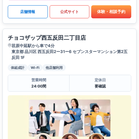
体験・相談予約
店舗情報
公式サイト
チョコザップ西五反田二丁目店
荏原中延駅から車で4分
東京都 品川区 西五反田2ー31ー6 セブンスターマンション第2五
反田 1F
体組成計
Wi-Fi
他店舗利用
営業時間
定休日
24:00間
要確認