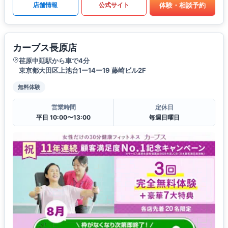
体験・相談予約
店舗情報
公式サイト
カーブス長原店
荏原中延駅から車で4分
東京都大田区上池台1ー14ー19 藤崎ビル2F
無料体験
営業時間
定休日
平日 10:00〜13:00
毎週日曜日