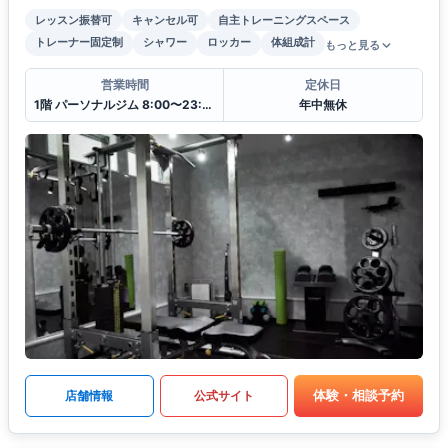
レッスン振替可
キャンセル可
自主トレーニングスペース
トレーナー固定制
シャワー
ロッカー
体組成計
もっと見る
営業時間
定休日
1階 パーソナルジム 8:00〜23:00
年中無休
体験・相談予約
店舗情報
公式サイト