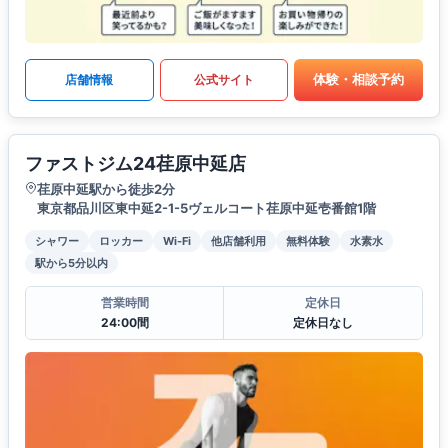
体験・相談予約
店舗情報
公式サイト
ファストジム24荏原中延店
荏原中延駅から徒歩2分
東京都品川区東中延2-1-5ヴェルコート荏原中延壱番館1階
シャワー
ロッカー
Wi-Fi
他店舗利用
無料体験
水素水
駅から5分以内
営業時間
定休日
24:00間
定休日なし