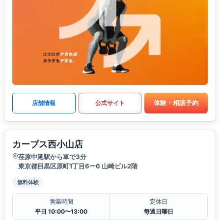
体験・相談予約
店舗情報
公式サイト
カーブス西小山店
荏原中延駅から車で3分
東京都目黒区原町1丁目6ー6 山崎ビル2階
無料体験
営業時間
定休日
平日 10:00〜13:00
毎週日曜日