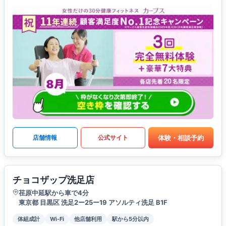
体験・相談予約
店舗情報
公式サイト
チョコザップ洗足店
荏原中延駅から車で4分
東京都 目黒区 洗足2ー25ー19 アソルティ洗足 B1F
体組成計
Wi-Fi
他店舗利用
駅から5分以内