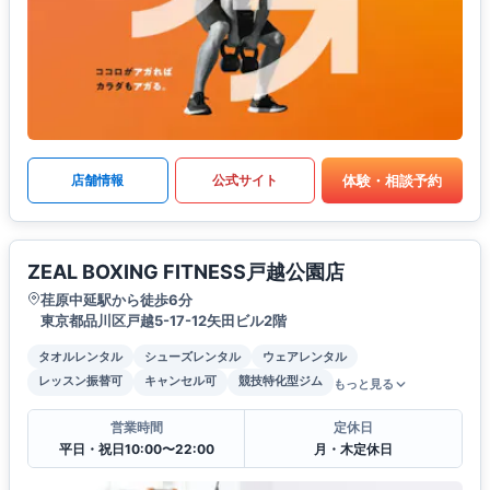
体験・相談予約
店舗情報
公式サイト
ZEAL BOXING FITNESS戸越公園店
荏原中延駅から徒歩6分
東京都品川区戸越5-17-12矢田ビル2階
タオルレンタル
シューズレンタル
ウェアレンタル
レッスン振替可
キャンセル可
競技特化型ジム
もっと見る
営業時間
定休日
平日・祝日10:00〜22:00
月・木定休日