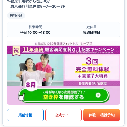
荏原中延駅から徒歩8分
東京都品川区戸越5ー7ー20ー3F
無料体験
営業時間
定休日
平日 10:00〜13:00
毎週日曜日
体験・相談予約
店舗情報
公式サイト