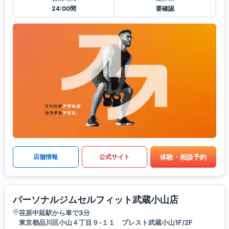
24:00間
要確認
体験・相談予約
店舗情報
公式サイト
パーソナルジムセルフィット武蔵小山店
荏原中延駅から車で3分
東京都品川区小山４丁目９-１１ プレスト武蔵小山1F/2F