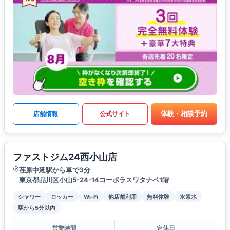
体験・相談予約
店舗情報
公式サイト
ファストジム24西小山店
荏原中延駅から車で3分
東京都品川区小山5-24-14コーポラスワタナベ1階
シャワー
ロッカー
Wi-Fi
他店舗利用
無料体験
水素水
駅から5分以内
営業時間
定休日