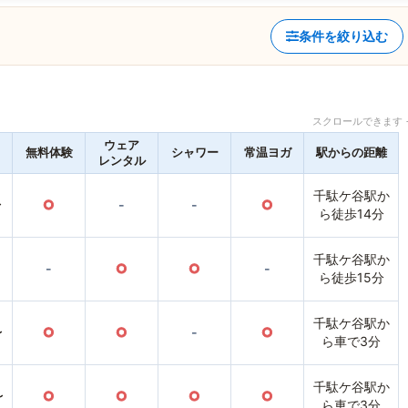
条件を絞り込む
スクロールできます 
ウェア
無料体験
シャワー
常温ヨガ
駅からの距離
レンタル
千駄ケ谷駅か
〜
○
-
-
○
ら徒歩14分
千駄ケ谷駅か
-
○
○
-
ら徒歩15分
千駄ケ谷駅か
〜
○
○
-
○
ら車で3分
千駄ケ谷駅か
〜
○
○
○
○
ら車で3分