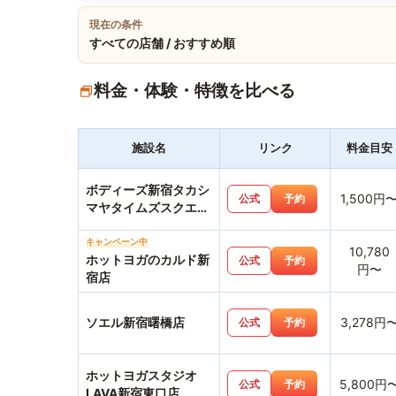
現在の条件
すべての店舗 / おすすめ順
料金・体験・特徴を比べる
施設名
リンク
料金目安
ボディーズ新宿タカシ
1,500円
公式
予約
マヤタイムズスクエア
スタジオ店
キャンペーン中
10,780
ホットヨガのカルド新
公式
予約
円〜
宿店
ソエル新宿曙橋店
3,278円
公式
予約
ホットヨガスタジオ
5,800円
公式
予約
LAVA新宿東口店