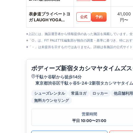
表参道プライベートヨ
41,000
公式
予約
ガ LAUGH YOGA
円〜
SALON
※上記には、施設運営者から情報提供のあった施設を掲載しています。
※「○」は、FIT PALETTE編集部が独自の調査・基準に基づき、特にお
※「－」は未提供を示すものではありません。詳細は各施設の公式サイト
ボディーズ新宿タカシマヤタイムズス
千駄ケ谷駅から徒歩14分
東京都渋谷区千駄ヶ谷5-24-2新宿タカシマヤタイム
シューズレンタル
常温ヨガ
ロッカー
他店舗利用
無料カウンセリング
営業時間
平日 10:00〜21:00