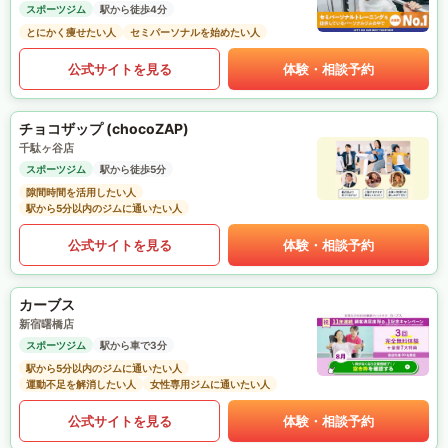
スポーツジム
駅から徒歩4分
とにかく痩せたい人
セミパーソナルを始めたい人
公式サイトを見る
体験・相談予約
チョコザップ (chocoZAP)
千駄ヶ谷店
スポーツジム
駅から徒歩5分
隙間時間を活用したい人
駅から5分以内のジムに通いたい人
公式サイトを見る
体験・相談予約
カーブス
新宿曙橋店
スポーツジム
駅から車で3分
駅から5分以内のジムに通いたい人
運動不足を解消したい人
女性専用ジムに通いたい人
公式サイトを見る
体験・相談予約