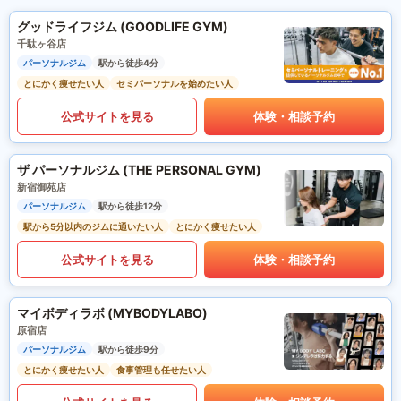
グッドライフジム (GOODLIFE GYM)
千駄ヶ谷店
パーソナルジム
駅から徒歩4分
とにかく痩せたい人
セミパーソナルを始めたい人
公式サイトを見る
体験・相談予約
ザ パーソナルジム (THE PERSONAL GYM)
新宿御苑店
パーソナルジム
駅から徒歩12分
駅から5分以内のジムに通いたい人
とにかく痩せたい人
公式サイトを見る
体験・相談予約
マイボディラボ (MYBODYLABO)
原宿店
パーソナルジム
駅から徒歩9分
とにかく痩せたい人
食事管理も任せたい人