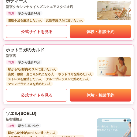
ボディーズ
新宿タカシマヤタイムズスクエアスタジオ店
ヨガ
駅から徒歩14分
運動不足を解消したい人
女性専用ジムに通いたい人
公式サイトを見る
体験・相談予約
ホットヨガのカルド
新宿店
ヨガ
駅から徒歩15分
駅から5分以内のジムに通いたい人
姿勢・腰痛・肩こりが気になる人
ホットヨガを始めたい人
ストレスを解消したい人
グループレッスンで始めたい人
マシンピラティスを始めたい人
公式サイトを見る
体験・相談予約
ソエル(SOELU)
新宿曙橋店
ヨガ
駅から車で3分
駅から5分以内のジムに通いたい人