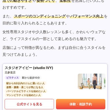
活での動きやすさ
や
姿勢づくり
、
柔軟性
を意識したい人にも
おすすめです。
また、
スポーツのコンディショニング
や
パフォーマンス向上
を
目的に取り入れられることもあります。
女性専用スタジオや少人数レッスンも多く、かわいいウェアな
ど、ライフスタイルの一部として楽しめるのも魅力です。
店舗によって特徴が異なるため、まずは自分に合うスタイルを
見つけてみましょう。
スタジオアイビー (studio IVY)
北参道店
ピラティス
駅から徒歩10分
駅から5分以内のジムに通いたい人
姿勢・腰痛・肩こりが気になる人
パーソナルピラティスを始めたい人
マシンピラティスを始めたい人
公式サイトを見る
体験・相談予約