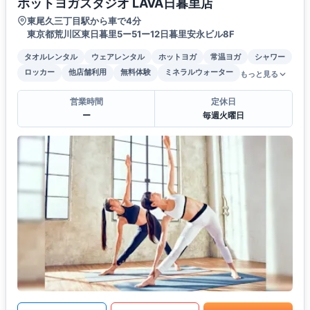
ホットヨガスタジオ LAVA日暮里店
東尾久三丁目駅から車で4分
東京都荒川区東日暮里5ー51ー12日暮里安永ビル8F
タオルレンタル
ウェアレンタル
ホットヨガ
常温ヨガ
シャワー
ロッカー
他店舗利用
無料体験
ミネラルウォーター
もっと見る
営業時間
定休日
ー
毎週火曜日