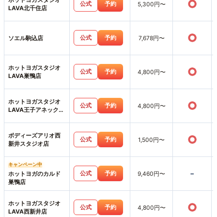
○
公式
予約
5,300円〜
LAVA北千住店
○
公式
予約
ソエル駒込店
7,678円〜
ホットヨガスタジオ
○
公式
予約
4,800円〜
LAVA巣鴨店
ホットヨガスタジオ
○
公式
予約
4,800円〜
LAVA王子アネックス
店
ボディーズアリオ西
○
公式
予約
1,500円〜
新井スタジオ店
キャンペーン中
-
公式
予約
ホットヨガのカルド
9,460円〜
巣鴨店
ホットヨガスタジオ
○
公式
予約
4,800円〜
LAVA西新井店