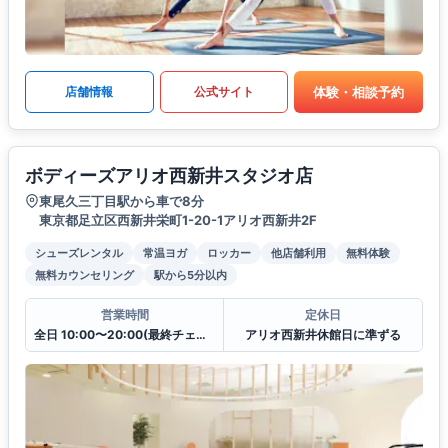
体験・相談予約
店舗情報
公式サイト
ボディーズアリオ西新井スタジオ店
東尾久三丁目駅から車で8分
東京都足立区西新井栄町1-20-1アリオ西新井2F
シューズレンタル
常温ヨガ
ロッカー
他店舗利用
無料体験
無料カウンセリング
駅から5分以内
営業時間
定休日
全日 10:00〜20:00(最終チェックイン19:30)
アリオ西新井休館日に準ずる