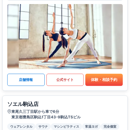
体験・相談予約
店舗情報
公式サイト
ソエル駒込店
東尾久三丁目駅から車で6分
東京都豊島区駒込1丁目43-9駒込TSビル
ウェアレンタル
サウナ
マシンピラティス
常温ヨガ
完全個室