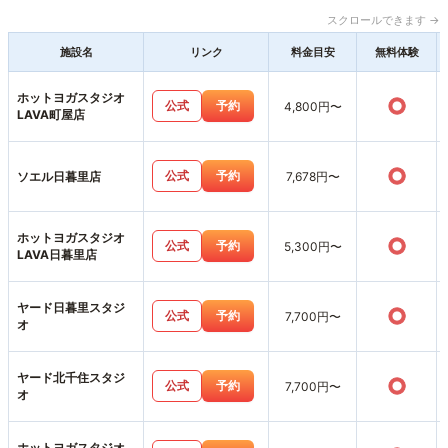
スクロールできます →
施設名
リンク
料金目安
無料体験
ホットヨガスタジオ
○
公式
予約
4,800円〜
LAVA町屋店
○
公式
予約
ソエル日暮里店
7,678円〜
ホットヨガスタジオ
○
公式
予約
5,300円〜
LAVA日暮里店
ヤード日暮里スタジ
○
公式
予約
7,700円〜
オ
ヤード北千住スタジ
○
公式
予約
7,700円〜
オ
ホットヨガスタジオ