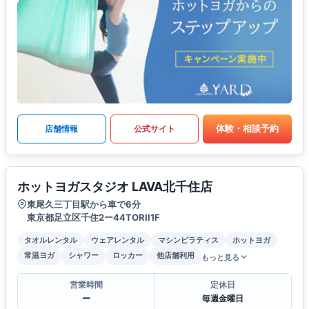
体験・相談予約
店舗情報
公式サイト
ホットヨガスタジオ LAVA北千住店
東尾久三丁目駅から車で6分
東京都足立区千住2ー44TORII1F
タオルレンタル
ウェアレンタル
マシンピラティス
ホットヨガ
常温ヨガ
シャワー
ロッカー
他店舗利用
もっと見る
営業時間
定休日
ー
毎週金曜日