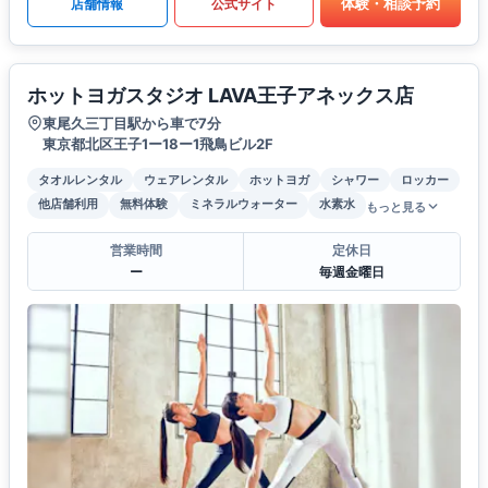
体験・相談予約
店舗情報
公式サイト
ホットヨガスタジオ LAVA王子アネックス店
東尾久三丁目駅から車で7分
東京都北区王子1ー18ー1飛鳥ビル2F
タオルレンタル
ウェアレンタル
ホットヨガ
シャワー
ロッカー
他店舗利用
無料体験
ミネラルウォーター
水素水
もっと見る
営業時間
定休日
ー
毎週金曜日