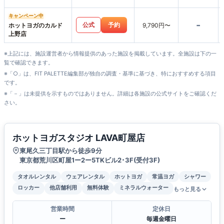
キャンペーン中
-
公式
予約
ホットヨガのカルド
9,790円〜
上野店
※上記には、施設運営者から情報提供のあった施設を掲載しています。全施設は下の一
覧で確認できます。
※「○」は、FIT PALETTE編集部が独自の調査・基準に基づき、特におすすめする項目
です。
※「－」は未提供を示すものではありません。詳細は各施設の公式サイトをご確認くだ
さい。
ホットヨガスタジオ LAVA町屋店
東尾久三丁目駅から徒歩9分
東京都荒川区町屋1ー2ー5TKビル2･3F(受付3F)
タオルレンタル
ウェアレンタル
ホットヨガ
常温ヨガ
シャワー
ロッカー
他店舗利用
無料体験
ミネラルウォーター
もっと見る
営業時間
定休日
ー
毎週金曜日