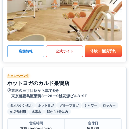
体験・相談予約
店舗情報
公式サイト
キャンペーン中
ホットヨガのカルド巣鴨店
東尾久三丁目駅から車で8分
東京都豊島区巣鴨3ー28ー9桃花源ビル8･9F
タオルレンタル
ホットヨガ
グループヨガ
シャワー
ロッカー
他店舗利用
水素水
駅から5分以内
営業時間
定休日
平日 10:00〜22:30
毎月5日