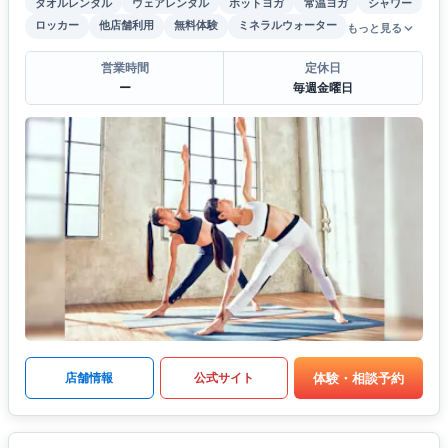
タオルレンタル
ウェアレンタル
ホットヨガ
常温ヨガ
シャワー
ロッカー
他店舗利用
無料体験
ミネラルウォーター
もっと見る
営業時間
定休日
ー
毎週金曜日
体験・相談予約
店舗情報
公式サイト