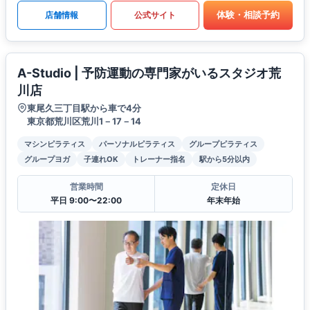
体験・相談予約
店舗情報
公式サイト
A-Studio | 予防運動の専門家がいるスタジオ荒
川店
東尾久三丁目駅から車で4分
東京都荒川区荒川1－17－14
マシンピラティス
パーソナルピラティス
グループピラティス
グループヨガ
子連れOK
トレーナー指名
駅から5分以内
営業時間
定休日
平日 9:00〜22:00
年末年始