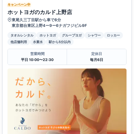
キャンペーン中
ホットヨガのカルド上野店
東尾久三丁目駅から車で8分
東京都台東区上野4ー9ー6ナガフジビル9F
タオルレンタル
ホットヨガ
グループヨガ
シャワー
ロッカー
他店舗利用
水素水
駅から5分以内
営業時間
定休日
平日 10:00〜22:30
毎月6日