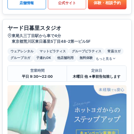
体験・相談予約
店舗情報
公式サイト
ヤード日暮里スタジオ
東尾久三丁目駅から車で4分
東京都荒川区東日暮里5丁目48-2第一ビル5F
ウェアレンタル
マットピラティス
グループピラティス
常温ヨガ
グループヨガ
子連れOK
他店舗利用
無料体験
もっと見る
営業時間
定休日
平日 9:30〜22:00
木曜日 他 ※事前告知致します