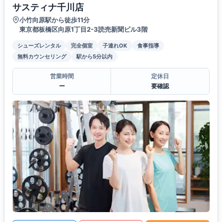
サスティナ千川店
小竹向原駅から徒歩11分
東京都板橋区向原1丁目2-3読売新聞ビル3階
シューズレンタル
完全個室
子連れOK
食事指導
無料カウンセリング
駅から5分以内
営業時間
定休日
ー
要確認