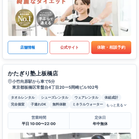
体験・相談予約
店舗情報
公式サイト
かたぎり塾上板橋店
小竹向原駅から車で5分
東京都板橋区常盤台4丁目20ー5岡崎ビル102号
タオルレンタル
シューズレンタル
ウェアレンタル
体組成計
完全個室
子連れOK
無料体験
ミネラルウォーター
もっと見る
営業時間
定休日
平日 10:00〜22:00
年中無休