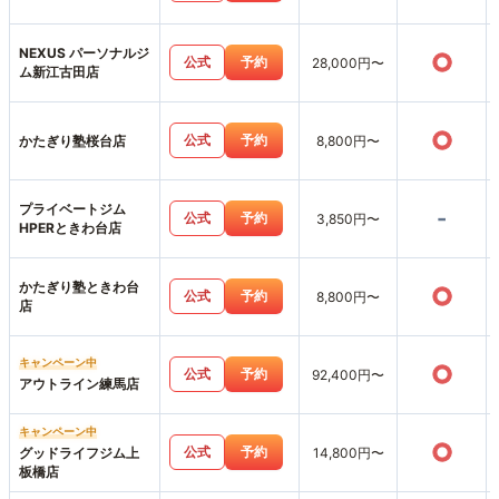
NEXUS パーソナルジ
○
公式
予約
28,000円〜
ム新江古田店
○
公式
予約
かたぎり塾桜台店
8,800円〜
プライベートジム
-
公式
予約
3,850円〜
HPERときわ台店
かたぎり塾ときわ台
○
公式
予約
8,800円〜
店
キャンペーン中
○
公式
予約
92,400円〜
アウトライン練馬店
キャンペーン中
○
公式
予約
グッドライフジム上
14,800円〜
板橋店