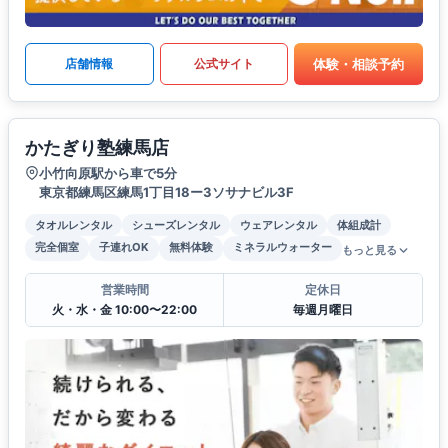
体験・相談予約
店舗情報
公式サイト
かたぎり塾練馬店
小竹向原駅から車で5分
東京都練馬区練馬1丁目18ー3ソサナビル3F
タオルレンタル
シューズレンタル
ウェアレンタル
体組成計
完全個室
子連れOK
無料体験
ミネラルウォーター
もっと見る
営業時間
定休日
火・水・金 10:00〜22:00
毎週月曜日