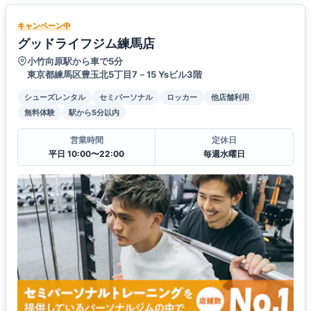
キャンペーン中
グッドライフジム練馬店
小竹向原駅から車で5分
東京都練馬区豊玉北5丁目7－15 Ysビル3階
シューズレンタル
セミパーソナル
ロッカー
他店舗利用
無料体験
駅から5分以内
営業時間
定休日
平日 10:00〜22:00
毎週水曜日