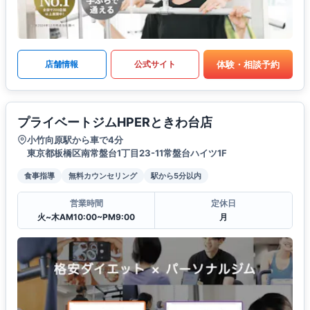
体験・相談予約
店舗情報
公式サイト
プライベートジムHPERときわ台店
小竹向原駅から車で4分
東京都板橋区南常盤台1丁目23-11常盤台ハイツ1F
食事指導
無料カウンセリング
駅から5分以内
営業時間
定休日
火~木AM10:00~PM9:00
月