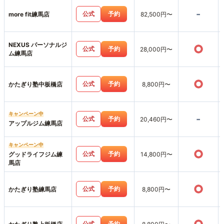
-
公式
予約
more fit練馬店
82,500円〜
NEXUS パーソナルジ
○
公式
予約
28,000円〜
ム練馬店
○
公式
予約
かたぎり塾中板橋店
8,800円〜
キャンペーン中
-
公式
予約
20,460円〜
アップルジム練馬店
キャンペーン中
○
公式
予約
グッドライフジム練
14,800円〜
馬店
○
公式
予約
かたぎり塾練馬店
8,800円〜
公式
予約