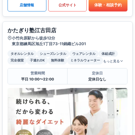
体験・相談予約
店舗情報
公式サイト
かたぎり塾江古田店
小竹向原駅から徒歩12分
東京都練馬区旭丘1丁目73-11錦織ビル201
タオルレンタル
シューズレンタル
ウェアレンタル
体組成計
完全個室
子連れOK
無料体験
ミネラルウォーター
もっと見る
営業時間
定休日
平日 10:00〜22:00
定休日なし