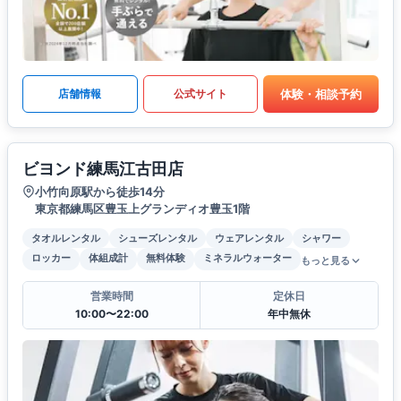
体験・相談予約
店舗情報
公式サイト
ビヨンド練馬江古田店
小竹向原駅から徒歩14分
東京都練馬区豊玉上グランディオ豊玉1階
タオルレンタル
シューズレンタル
ウェアレンタル
シャワー
ロッカー
体組成計
無料体験
ミネラルウォーター
もっと見る
営業時間
定休日
10:00〜22:00
年中無休