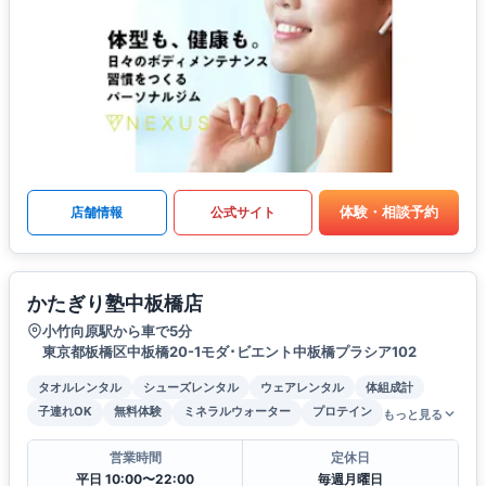
体験・相談予約
店舗情報
公式サイト
かたぎり塾中板橋店
小竹向原駅から車で5分
東京都板橋区中板橋20-1モダ･ビエント中板橋プラシア102
タオルレンタル
シューズレンタル
ウェアレンタル
体組成計
子連れOK
無料体験
ミネラルウォーター
プロテイン
もっと見る
営業時間
定休日
平日 10:00〜22:00
毎週月曜日