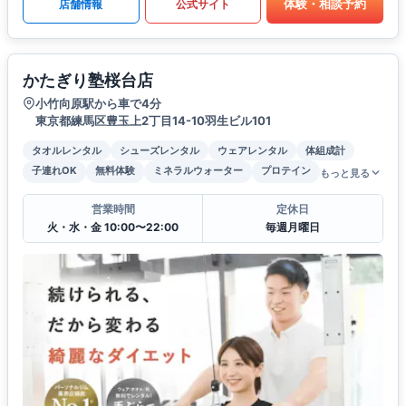
体験・相談予約
店舗情報
公式サイト
かたぎり塾桜台店
小竹向原駅から車で4分
東京都練馬区豊玉上2丁目14-10羽生ビル101
タオルレンタル
シューズレンタル
ウェアレンタル
体組成計
子連れOK
無料体験
ミネラルウォーター
プロテイン
もっと見る
営業時間
定休日
火・水・金 10:00〜22:00
毎週月曜日