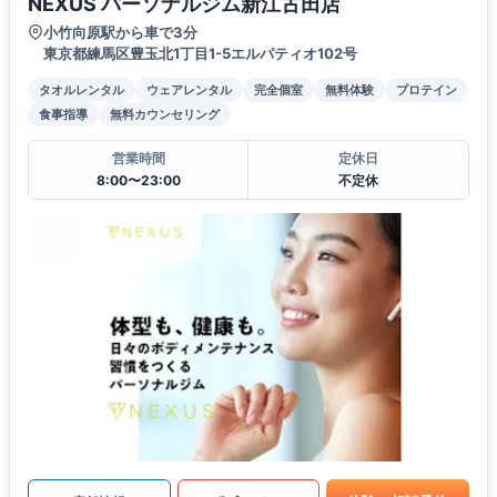
NEXUS パーソナルジム新江古田店
小竹向原駅から車で3分
東京都練馬区豊玉北1丁目1-5エルパティオ102号
タオルレンタル
ウェアレンタル
完全個室
無料体験
プロテイン
食事指導
無料カウンセリング
営業時間
定休日
8:00〜23:00
不定休