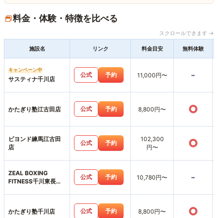
料金・体験・特徴を比べる
スクロールできます →
施設名
リンク
料金目安
無料体験
キャンペーン中
-
公式
予約
11,000円〜
サスティナ千川店
○
公式
予約
かたぎり塾江古田店
8,800円〜
ビヨンド練馬江古田
102,300
○
公式
予約
店
円〜
ZEAL BOXING
-
公式
予約
10,780円〜
FITNESS千川東長崎
店
○
公式
予約
かたぎり塾千川店
8,800円〜