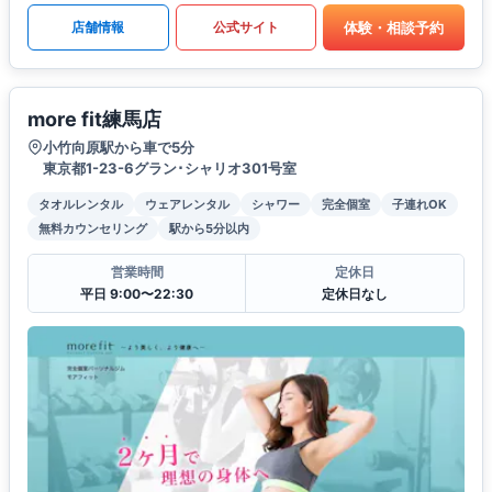
体験・相談予約
店舗情報
公式サイト
more fit練馬店
小竹向原駅から車で5分
東京都1-23-6グラン･シャリオ301号室
タオルレンタル
ウェアレンタル
シャワー
完全個室
子連れOK
無料カウンセリング
駅から5分以内
営業時間
定休日
平日 9:00〜22:30
定休日なし