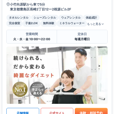
小竹向原駅から車で5分
東京都豊島区長崎2丁目12ー2根源ビル2F
タオルレンタル
シューズレンタル
ウェアレンタル
体組成計
完全個室
子連れOK
無料体験
ミネラルウォーター
もっと見る
営業時間
定休日
火・水・金 10:00〜22:00
毎週月曜日
体験・相談予約
店舗情報
公式サイト