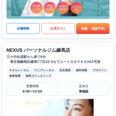
体験・相談予約
店舗情報
公式サイト
NEXUS パーソナルジム練馬店
小竹向原駅から車で5分
東京都練馬区練馬1丁目22-5セラユートヨタマキタ303号室
タオルレンタル
ウェアレンタル
完全個室
無料体験
プロテイン
食事指導
無料カウンセリング
営業時間
定休日
8:00〜23:00
要確認