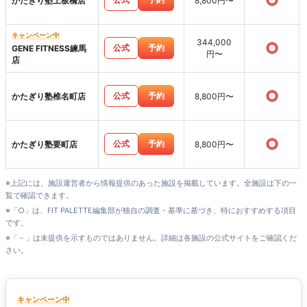
○
かたぎり塾上板橋店
8,800円〜
キャンペーン中
344,000
○
公式
予約
GENE FITNESS練馬
円〜
店
○
公式
予約
かたぎり塾椎名町店
8,800円〜
○
公式
予約
かたぎり塾要町店
8,800円〜
※上記には、施設運営者から情報提供のあった施設を掲載しています。全施設は下の一
覧で確認できます。
※「○」は、FIT PALETTE編集部が独自の調査・基準に基づき、特におすすめする項目
です。
※「－」は未提供を示すものではありません。詳細は各施設の公式サイトをご確認くだ
さい。
キャンペーン中