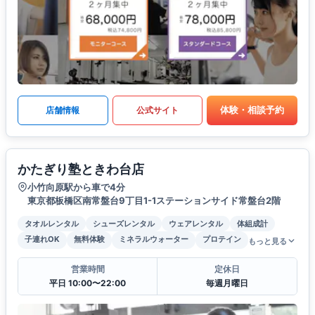
体験・相談予約
店舗情報
公式サイト
かたぎり塾ときわ台店
小竹向原駅から車で4分
東京都板橋区南常盤台9丁目1-1ステーションサイド常盤台2階
タオルレンタル
シューズレンタル
ウェアレンタル
体組成計
子連れOK
無料体験
ミネラルウォーター
プロテイン
もっと見る
営業時間
定休日
平日 10:00〜22:00
毎週月曜日