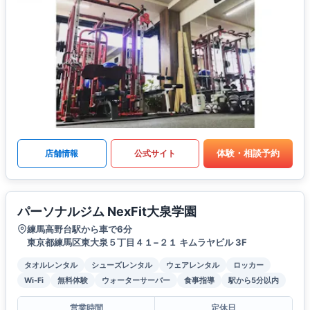
体験・相談予約
店舗情報
公式サイト
パーソナルジム NexFit大泉学園
練馬高野台駅から車で6分
東京都練馬区東大泉５丁目４１−２１ キムラヤビル 3F
タオルレンタル
シューズレンタル
ウェアレンタル
ロッカー
Wi-Fi
無料体験
ウォーターサーバー
食事指導
駅から5分以内
営業時間
定休日