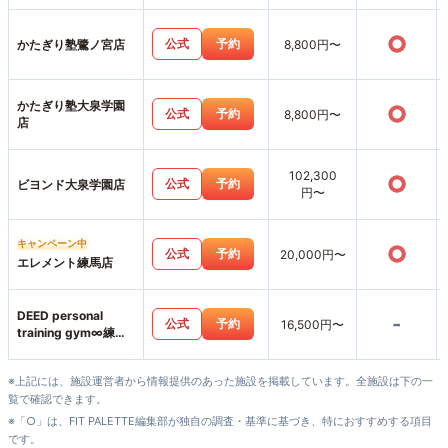
○
公式
予約
かたぎり塾鷺ノ宮店
8,800円〜
かたぎり塾大泉学園
○
公式
予約
8,800円〜
店
102,300
○
公式
予約
ビヨンド大泉学園店
円〜
キャンペーン中
○
公式
予約
20,000円〜
エレメント練馬店
DEED personal
-
公式
予約
16,500円〜
training gym∞練馬
店
※上記には、施設運営者から情報提供のあった施設を掲載しています。全施設は下の一
覧で確認できます。
※「○」は、FIT PALETTE編集部が独自の調査・基準に基づき、特におすすめする項目
です。