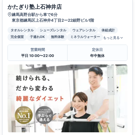
かたぎり塾上石神井店
練馬高野台駅から車で6分
東京都練馬区上石神井4丁目2ー22細野ビル1階
タオルレンタル
シューズレンタル
ウェアレンタル
体組成計
完全個室
子連れOK
無料体験
ミネラルウォーター
もっと見る
営業時間
定休日
平日 10:00〜22:00
年中無休