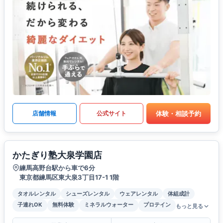
体験・相談予約
店舗情報
公式サイト
かたぎり塾大泉学園店
練馬高野台駅から車で6分
東京都練馬区東大泉3丁目17-1 1階
タオルレンタル
シューズレンタル
ウェアレンタル
体組成計
子連れOK
無料体験
ミネラルウォーター
プロテイン
もっと見る