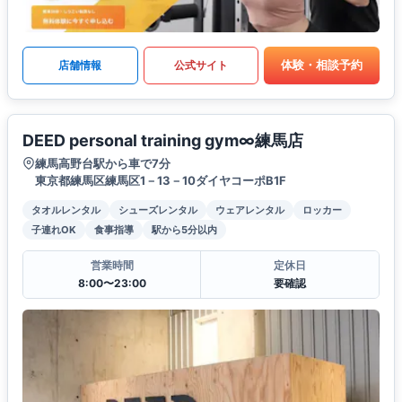
体験・相談予約
店舗情報
公式サイト
DEED personal training gym∞練馬店
練馬高野台駅から車で7分
東京都練馬区練馬区1－13－10ダイヤコーポB1F
タオルレンタル
シューズレンタル
ウェアレンタル
ロッカー
子連れOK
食事指導
駅から5分以内
営業時間
定休日
8:00〜23:00
要確認