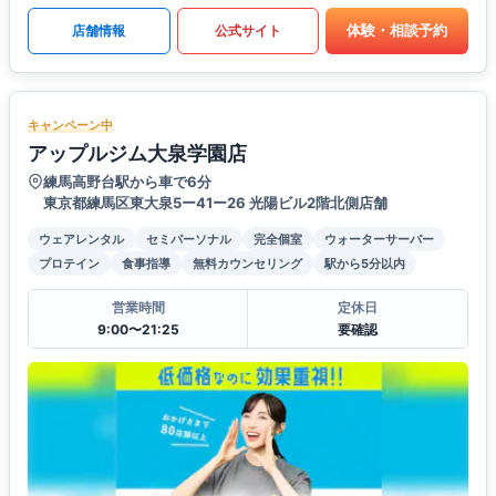
体験・相談予約
店舗情報
公式サイト
キャンペーン中
アップルジム大泉学園店
練馬高野台駅から車で6分
東京都練馬区東大泉5ー41ー26 光陽ビル2階北側店舗
ウェアレンタル
セミパーソナル
完全個室
ウォーターサーバー
プロテイン
食事指導
無料カウンセリング
駅から5分以内
営業時間
定休日
9:00〜21:25
要確認