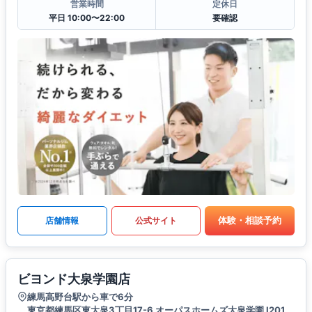
営業時間
定休日
平日 10:00〜22:00
要確認
体験・相談予約
店舗情報
公式サイト
ビヨンド大泉学園店
練馬高野台駅から車で6分
東京都練馬区東大泉3丁目17-6 オーパスホームズ大泉学園 Ⅰ201