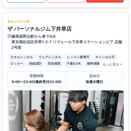
キャンペーン中
ザ パーソナルジム下井草店
練馬高野台駅から車で4分
東京都杉並区井草1-2-7 リヴェール下井草ステーションピア 店舗
2号室
タオルレンタル
ウェアレンタル
レッスン振替可
キャンセル可
ロッカー
体組成計
完全個室
子連れOK
無料体験
もっと見る
営業時間
定休日
9:00〜23:00(最終受付22:00)
毎週木曜日