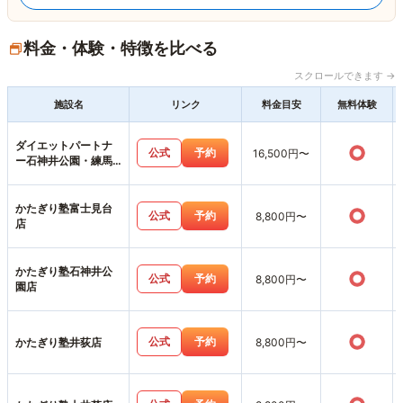
料金・体験・特徴を比べる
スクロールできます →
施設名
リンク
料金目安
無料体験
ダイエットパートナ
○
公式
予約
16,500円〜
ー石神井公園・練馬
店
かたぎり塾富士見台
○
公式
予約
8,800円〜
店
かたぎり塾石神井公
○
公式
予約
8,800円〜
園店
○
公式
予約
かたぎり塾井荻店
8,800円〜