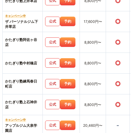
○
公式
予約
かたぎり塾上井草店
8,800円〜
キャンペーン中
○
公式
予約
ザ パーソナルジム下
17,600円〜
井草店
かたぎり塾阿佐ヶ谷
○
公式
予約
8,800円〜
店
○
公式
予約
かたぎり塾中村橋店
8,800円〜
かたぎり塾練馬春日
○
公式
予約
8,800円〜
町店
かたぎり塾上石神井
○
公式
予約
8,800円〜
店
キャンペーン中
-
公式
予約
アップルジム大泉学
20,460円〜
園店