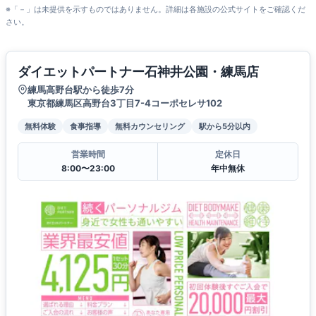
※「－」は未提供を示すものではありません。詳細は各施設の公式サイトをご確認くだ
さい。
ダイエットパートナー石神井公園・練馬店
練馬高野台駅から徒歩7分
東京都練馬区高野台3丁目7-4コーポセレサ102
無料体験
食事指導
無料カウンセリング
駅から5分以内
営業時間
定休日
8:00〜23:00
年中無休