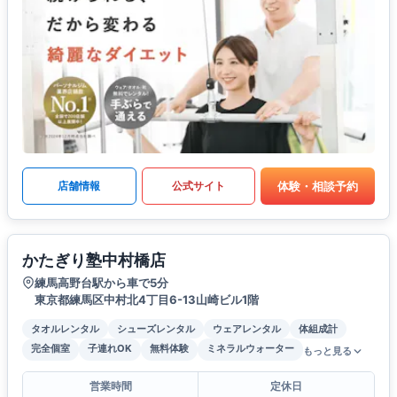
体験・相談予約
店舗情報
公式サイト
かたぎり塾中村橋店
練馬高野台駅から車で5分
東京都練馬区中村北4丁目6-13山崎ビル1階
タオルレンタル
シューズレンタル
ウェアレンタル
体組成計
完全個室
子連れOK
無料体験
ミネラルウォーター
もっと見る
営業時間
定休日