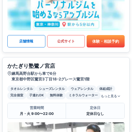
体験・相談予約
店舗情報
公式サイト
かたぎり塾鷺ノ宮店
練馬高野台駅から車で6分
東京都中野区鷺宮3丁目18-2グレース鷺宮1階
タオルレンタル
シューズレンタル
ウェアレンタル
体組成計
完全個室
子連れOK
無料体験
ミネラルウォーター
もっと見る
営業時間
定休日
月・火 9:00〜22:00
定休日なし