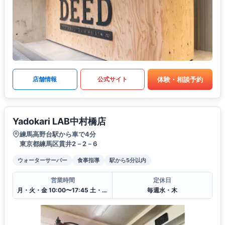
体験・相談予約
店舗情報
公式サイト
Yadokari LAB中村橋店
練馬高野台駅から車で4分
東京都練馬区貫井2－2－6
ウォーターサーバー
食事指導
駅から5分以内
営業時間
定休日
月・火・金 10:00〜17:45 土・日・祝 9:00〜17:45
毎週水・木