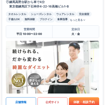
練馬高野台駅から車で4分
東京都練馬区下石神井4-22-16高橋ビル1-B
タオルレンタル
シューズレンタル
ウェアレンタル
完全個室
子連れOK
無料体験
プロテイン
食事指導
もっと見る
営業時間
定休日
平日 10:00〜22:00
火・金
体験・相談予約
店舗情報
公式サイト