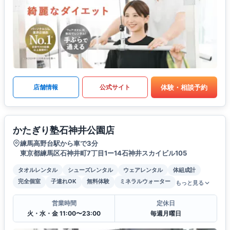
体験・相談予約
店舗情報
公式サイト
かたぎり塾石神井公園店
練馬高野台駅から車で3分
東京都練馬区石神井町7丁目1ー14石神井スカイビル105
タオルレンタル
シューズレンタル
ウェアレンタル
体組成計
完全個室
子連れOK
無料体験
ミネラルウォーター
もっと見る
営業時間
定休日
火・水・金 11:00〜23:00
毎週月曜日