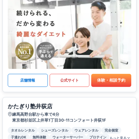
体験・相談予約
店舗情報
公式サイト
かたぎり塾井荻店
練馬高野台駅から車で4分
東京都杉並区上井草1丁目30-11コンフォート井荻1F
タオルレンタル
シューズレンタル
ウェアレンタル
完全個室
子連れOK
無料体験
ウォーターサーバー
プロテイン
もっと見る