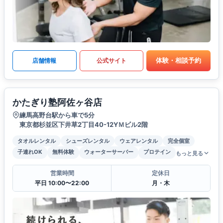
体験・相談予約
店舗情報
公式サイト
かたぎり塾阿佐ヶ谷店
練馬高野台駅から車で5分
東京都杉並区下井草2丁目40-12YＭビル2階
タオルレンタル
シューズレンタル
ウェアレンタル
完全個室
子連れOK
無料体験
ウォーターサーバー
プロテイン
もっと見る
営業時間
定休日
平日 10:00〜22:00
月・木