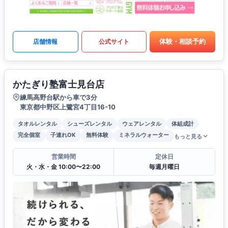
体験・相談予約
店舗情報
公式サイト
かたぎり塾富士見台店
練馬高野台駅から車で3分
東京都中野区上鷺宮4丁目16-10
タオルレンタル
シューズレンタル
ウェアレンタル
体組成計
完全個室
子連れOK
無料体験
ミネラルウォーター
もっと見る
営業時間
定休日
火・水・金 10:00〜22:00
毎週月曜日