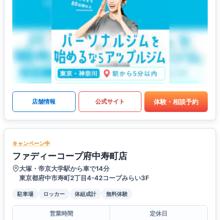
体験・相談予約
店舗情報
公式サイト
キャンペーン中
ファディーコープ府中寿町店
大塚・帝京大学駅から車で14分
東京都府中市寿町2丁目4-42コープみらい3F
駐車場
ロッカー
体組成計
無料体験
営業時間
定休日