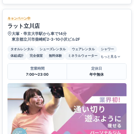
キャンペーン中
ラット立川店
大塚・帝京大学駅から車で14分
東京都立川市柴崎町2-3-10小沢ビル2F
タオルレンタル
シューズレンタル
ウェアレンタル
シャワー
体組成計
完全個室
無料体験
ミネラルウォーター
もっと見る
営業時間
定休日
7:00〜23:00
年中無休