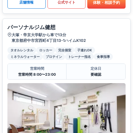
体験・相談予約
店舗情報
公式サイト
パーソナルジム健想
大塚・帝京大学駅から車で13分
東京都府中市宮西町4丁目13-1ハイムK102
タオルレンタル
ロッカー
完全個室
子連れOK
ミネラルウォーター
プロテイン
トレーナー指名
食事指導
営業時間
定休日
営業時間 8:00〜23:00
要確認