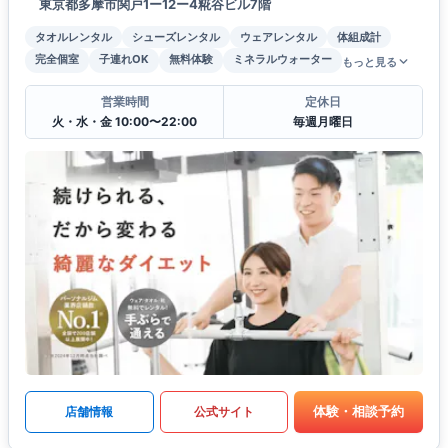
東京都多摩市関戸1ー12ー4糀谷ビル7階
タオルレンタル
シューズレンタル
ウェアレンタル
体組成計
完全個室
子連れOK
無料体験
ミネラルウォーター
もっと見る
営業時間
定休日
火・水・金 10:00〜22:00
毎週月曜日
体験・相談予約
店舗情報
公式サイト