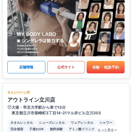
体験・相談予約
店舗情報
公式サイト
キャンペーン中
アウトライン立川店
大塚・帝京大学駅から車で13分
東京都立川市柴崎町3丁目14-21マル井ビル立川203
タオルレンタル
シューズレンタル
ウェアレンタル
シャワー
完全個室
子連れOK
無料体験
アミノ酸ドリンク
もっと見る