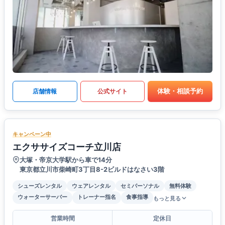
体験・相談予約
店舗情報
公式サイト
キャンペーン中
エクササイズコーチ立川店
大塚・帝京大学駅から車で14分
東京都立川市柴崎町3丁目8-2ビルドはなさい3階
シューズレンタル
ウェアレンタル
セミパーソナル
無料体験
ウォーターサーバー
トレーナー指名
食事指導
もっと見る
営業時間
定休日