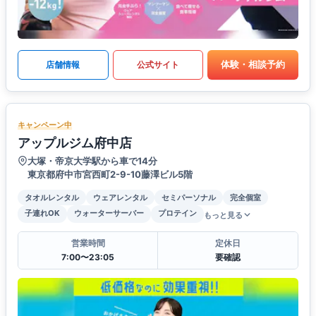
体験・相談予約
店舗情報
公式サイト
キャンペーン中
アップルジム府中店
大塚・帝京大学駅から車で14分
東京都府中市宮西町2-9-10藤澤ビル5階
タオルレンタル
ウェアレンタル
セミパーソナル
完全個室
子連れOK
ウォーターサーバー
プロテイン
もっと見る
営業時間
定休日
7:00〜23:05
要確認