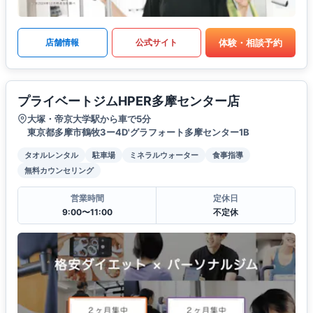
体験・相談予約
店舗情報
公式サイト
プライベートジムHPER多摩センター店
大塚・帝京大学駅から車で5分
東京都多摩市鶴牧3ー4D'グラフォート多摩センター1B
タオルレンタル
駐車場
ミネラルウォーター
食事指導
無料カウンセリング
営業時間
定休日
9:00〜11:00
不定休