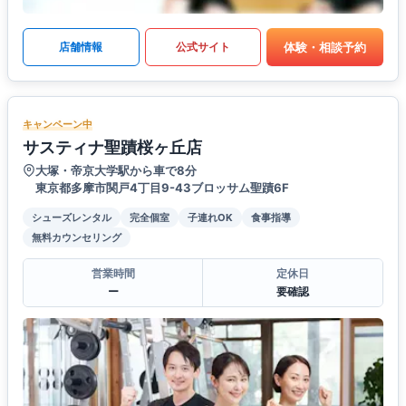
体験・相談予約
店舗情報
公式サイト
キャンペーン中
サスティナ聖蹟桜ヶ丘店
大塚・帝京大学駅から車で8分
東京都多摩市関戸4丁目9-43ブロッサム聖蹟6F
シューズレンタル
完全個室
子連れOK
食事指導
無料カウンセリング
営業時間
定休日
ー
要確認