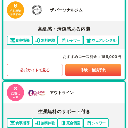
ザ パーソナルジム
高級感・清潔感ある内装
食事指導
無料体験
シャワー
ウェアレンタル
おすすめコース料金
165,000円
公式サイトで見る
体験・相談予約
アウトライン
生涯無料のサポート付き
食事指導
無料体験
完全個室
シャワー