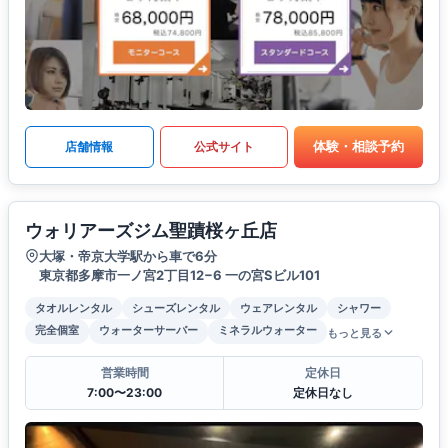
体験・相談予約
店舗情報
公式サイト
ウォリアーズジム聖蹟桜ヶ丘店
大塚・帝京大学駅から車で6分
東京都多摩市一ノ宮2丁目12−6 一の宮Sビル101
タオルレンタル
シューズレンタル
ウェアレンタル
シャワー
完全個室
ウォーターサーバー
ミネラルウォーター
もっと見る
営業時間
定休日
7:00〜23:00
定休日なし