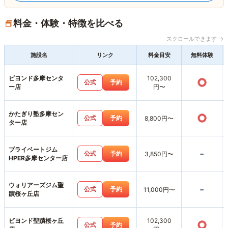
料金・体験・特徴を比べる
スクロールできます →
施設名
リンク
料金目安
無料体験
ビヨンド多摩センタ
102,300
○
公式
予約
ー店
円〜
かたぎり塾多摩セン
○
公式
予約
8,800円〜
ター店
プライベートジム
-
公式
予約
3,850円〜
HPER多摩センター店
ウォリアーズジム聖
-
公式
予約
11,000円〜
蹟桜ヶ丘店
ビヨンド聖蹟桜ヶ丘
102,300
○
公式
予約