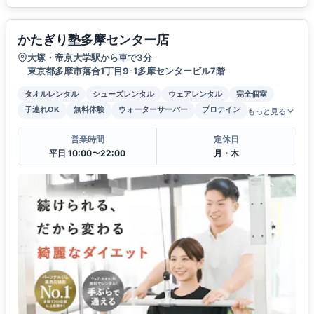
かたぎり塾多摩センター店
大塚・帝京大学駅から車で3分
東京都多摩市落合1丁目9-1多摩センタービル7階
タオルレンタル
シューズレンタル
ウェアレンタル
完全個室
子連れOK
無料体験
ウォーターサーバー
プロテイン
もっと見る
営業時間
定休日
平日 10:00〜22:00
月・木