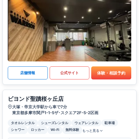
体験・相談予約
店舗情報
公式サイト
ビヨンド聖蹟桜ヶ丘店
大塚・帝京大学駅から車で7分
東京都多摩市関戸1-1-5ザ･スクエア2F-5-2区画
タオルレンタル
シューズレンタル
ウェアレンタル
駐車場
シャワー
ロッカー
Wi-Fi
無料体験
もっと見る