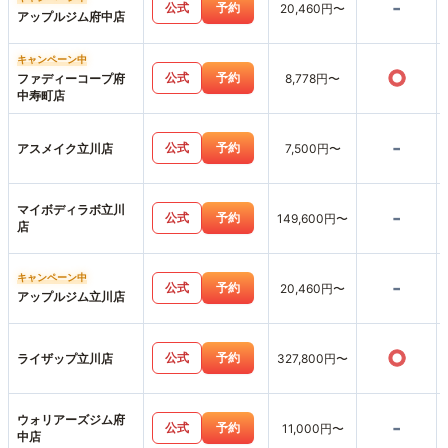
-
公式
予約
20,460円〜
アップルジム府中店
キャンペーン中
○
公式
予約
ファディーコープ府
8,778円〜
中寿町店
-
公式
予約
アスメイク立川店
7,500円〜
マイボディラボ立川
-
公式
予約
149,600円〜
店
キャンペーン中
-
公式
予約
20,460円〜
アップルジム立川店
○
公式
予約
ライザップ立川店
327,800円〜
ウォリアーズジム府
-
公式
予約
11,000円〜
中店