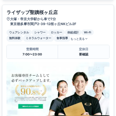
ライザップ聖蹟桜ヶ丘店
大塚・帝京大学駅から車で7分
東京都多摩市関戸2-39-12桜ヶ丘NKビル2F
ウェアレンタル
シャワー
ロッカー
体組成計
Wi-Fi
無料体験
ミネラルウォーター
食事指導
もっと見る
営業時間
定休日
7:00〜23:00
要確認