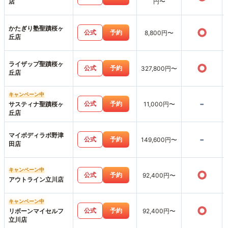
店
円〜
かたぎり塾聖蹟桜ヶ
○
公式
予約
8,800円〜
丘店
ライザップ聖蹟桜ヶ
○
公式
予約
327,800円〜
丘店
キャンペーン中
-
公式
予約
サスティナ聖蹟桜ヶ
11,000円〜
丘店
マイボディラボ野津
-
公式
予約
149,600円〜
田店
キャンペーン中
○
公式
予約
92,400円〜
アウトライン立川店
キャンペーン中
○
公式
予約
リボーンマイセルフ
92,400円〜
立川店