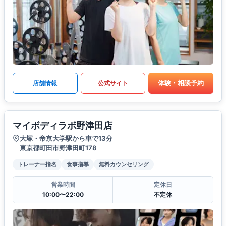
体験・相談予約
店舗情報
公式サイト
マイボディラボ野津田店
大塚・帝京大学駅から車で13分
東京都町田市野津田町178
トレーナー指名
食事指導
無料カウンセリング
営業時間
定休日
10:00〜22:00
不定休