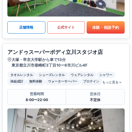
体験・相談予約
店舗情報
公式サイト
アンドゥスーパーボディ立川スタジオ店
大塚・帝京大学駅から車で13分
東京都立川市柴崎町3丁目10ー6市川ビル4F
タオルレンタル
シューズレンタル
ウェアレンタル
シャワー
体組成計
無料体験
ウォーターサーバー
プロテイン
もっと見る
営業時間
定休日
8:00〜22:00
不定休