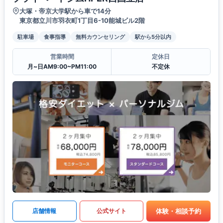
大塚・帝京大学駅から車で14分
東京都立川市羽衣町1丁目6-10能城ビル2階
駐車場
食事指導
無料カウンセリング
駅から5分以内
営業時間
定休日
月~日AM9:00~PM11:00
不定休
体験・相談予約
店舗情報
公式サイト