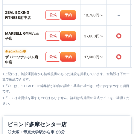
ZEAL BOXING
-
公式
予約
10,780円〜
FITNESS府中店
MARBELL GYM八王
○
公式
予約
37,800円〜
子店
キャンペーン中
○
公式
予約
ザ パーソナルジム府
17,600円〜
中店
※上記には、施設運営者から情報提供のあった施設を掲載しています。全施設は下の一
覧で確認できます。
※「○」は、FIT PALETTE編集部が独自の調査・基準に基づき、特におすすめする項目
です。
※「－」は未提供を示すものではありません。詳細は各施設の公式サイトをご確認くだ
さい。
ビヨンド多摩センター店
大塚・帝京大学駅から車で3分