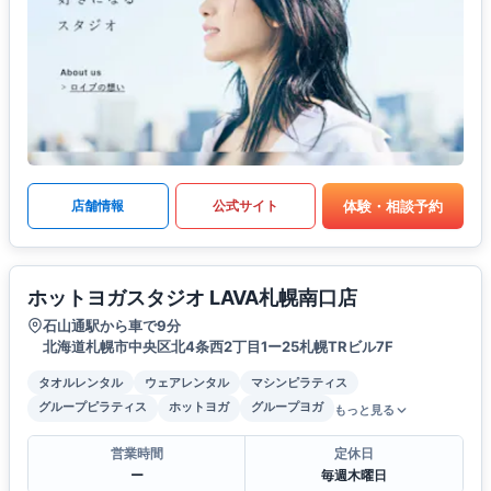
体験・相談予約
店舗情報
公式サイト
ホットヨガスタジオ LAVA札幌南口店
石山通駅から車で9分
北海道札幌市中央区北4条西2丁目1ー25札幌TRビル7F
タオルレンタル
ウェアレンタル
マシンピラティス
グループピラティス
ホットヨガ
グループヨガ
もっと見る
営業時間
定休日
ー
毎週木曜日