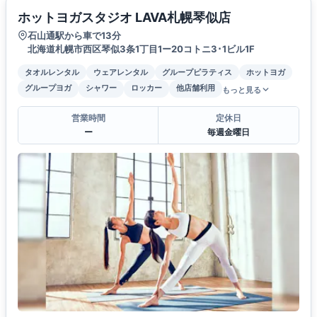
ホットヨガスタジオ LAVA札幌琴似店
石山通駅から車で13分
北海道札幌市西区琴似3条1丁目1ー20コトニ3･1ビル1F
タオルレンタル
ウェアレンタル
グループピラティス
ホットヨガ
グループヨガ
シャワー
ロッカー
他店舗利用
もっと見る
営業時間
定休日
ー
毎週金曜日