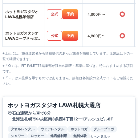
ホットヨガスタジオ
○
公式
予約
4,800円〜
LAVA札幌琴似店
ホットヨガスタジオ
○
公式
予約
4,800円〜
LAVAコープさっぽろ
ルーシー店
※上記には、施設運営者から情報提供のあった施設を掲載しています。全施設は下の一
覧で確認できます。
※「○」は、FIT PALETTE編集部が独自の調査・基準に基づき、特におすすめする項目
です。
※「－」は未提供を示すものではありません。詳細は各施設の公式サイトをご確認くだ
さい。
ホットヨガスタジオ LAVA札幌大通店
石山通駅から車で6分
北海道札幌市中央区南3条西4丁目12ー1アルシュビル8F
タオルレンタル
ウェアレンタル
ホットヨガ
グループヨガ
シャワー
ロッカー
他店舗利用
無料体験
もっと見る