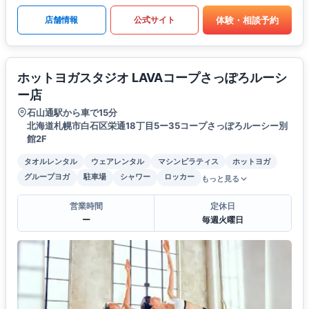
体験・相談予約
店舗情報
公式サイト
ホットヨガスタジオ LAVAコープさっぽろルーシ
ー店
石山通駅から車で15分
北海道札幌市白石区栄通18丁目5ー35コープさっぽろルーシー別
館2F
タオルレンタル
ウェアレンタル
マシンピラティス
ホットヨガ
グループヨガ
駐車場
シャワー
ロッカー
もっと見る
営業時間
定休日
ー
毎週火曜日