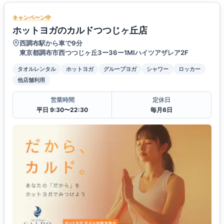
キャンペーン中
ホットヨガのカルドつつじヶ丘店
西調布駅から車で9分
東京都調布市西つつじヶ丘3ー36ー1MIハイツアザレア2F
タオルレンタル
ホットヨガ
グループヨガ
シャワー
ロッカー
他店舗利用
営業時間
定休日
平日 9:30〜22:30
毎月6日