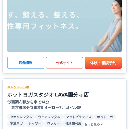
体験・相談予約
店舗情報
公式サイト
キャンペーン中
ホットヨガスタジオ LAVA国分寺店
西調布駅から車で14分
東京都国分寺市本町4ー13ー7北田ビル3F
タオルレンタル
ウェアレンタル
マットピラティス
ホットヨガ
常温ヨガ
シャワー
ロッカー
他店舗利用
もっと見る