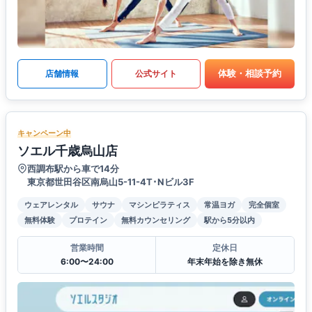
体験・相談予約
店舗情報
公式サイト
キャンペーン中
ソエル千歳烏山店
西調布駅から車で14分
東京都世田谷区南烏山5-11-4T･Nビル3F
ウェアレンタル
サウナ
マシンピラティス
常温ヨガ
完全個室
無料体験
プロテイン
無料カウンセリング
駅から5分以内
営業時間
定休日
6:00〜24:00
年末年始を除き無休