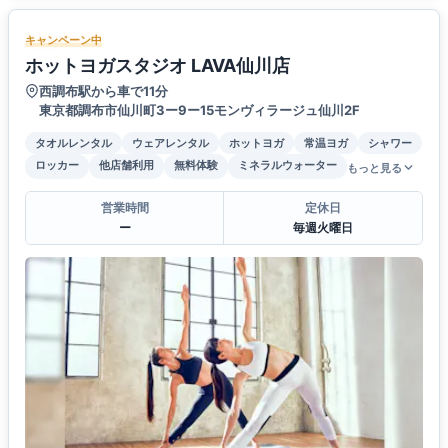
キャンペーン中
ホットヨガスタジオ LAVA仙川店
西調布駅から車で11分
東京都調布市仙川町3ー9ー15モンヴィラージュ仙川2F
タオルレンタル
ウェアレンタル
ホットヨガ
常温ヨガ
シャワー
ロッカー
他店舗利用
無料体験
ミネラルウォーター
もっと見る
営業時間
定休日
ー
毎週火曜日