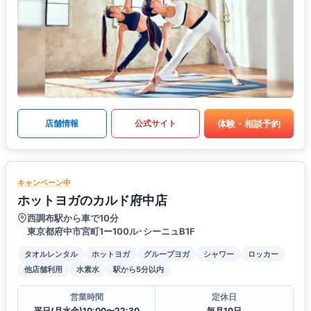
体験・相談予約
店舗情報
公式サイト
キャンペーン中
ホットヨガのカルド府中店
西調布駅から車で10分
東京都府中市宮町1ー100ル･シーニュB1F
タオルレンタル
ホットヨガ
グループヨガ
シャワー
ロッカー
他店舗利用
水素水
駅から5分以内
営業時間
定休日
平日(月水金)10:00〜22:30
毎月10日