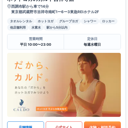
西調布駅から車で14分
東京都武蔵野市吉祥寺南町1ー6ー3東急REIホテル2F
タオルレンタル
ホットヨガ
グループヨガ
シャワー
ロッカー
他店舗利用
水素水
駅から5分以内
営業時間
定休日
平日 10:00〜23:00
毎週水曜日
体験・相談予約
店舗情報
公式サイト