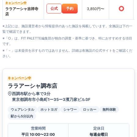
キャンペーン中
○
公式
予約
ララアーシャ吉祥寺
3,850円〜
店
※上記には、施設運営者から情報提供のあった施設を掲載しています。全施設は下の一
覧で確認できます。
※「○」は、FIT PALETTE編集部が独自の調査・基準に基づき、特におすすめする項目
です。
※「－」は未提供を示すものではありません。詳細は各施設の公式サイトをご確認くだ
さい。
キャンペーン中
ララアーシャ調布店
西調布駅から車で3分
東京都調布市小島町1ー35ー3濱乃家ビル3F
ウェアレンタル
ホットヨガ
シャワー
ロッカー
無料体験
駅から5分以内
営業時間
定休日
平日 10:00〜22:00
毎週金曜日