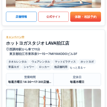
体験・相談予約
店舗情報
公式サイト
キャンペーン中
ホットヨガスタジオ LAVA狛江店
西調布駅から車で11分
東京都狛江市東和泉1ー15ー7MIYAKODOビル3F
タオルレンタル
ウェアレンタル
マットピラティス
ホットヨガ
常温ヨガ
シャワー
ロッカー
他店舗利用
もっと見る
営業時間
定休日
毎週月曜日 14:30〜17:30(店舗クローズ)
毎週木曜日