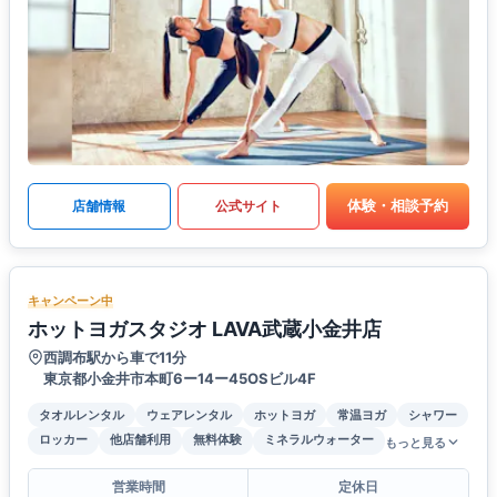
体験・相談予約
店舗情報
公式サイト
キャンペーン中
ホットヨガスタジオ LAVA武蔵小金井店
西調布駅から車で11分
東京都小金井市本町6ー14ー45OSビル4F
タオルレンタル
ウェアレンタル
ホットヨガ
常温ヨガ
シャワー
ロッカー
他店舗利用
無料体験
ミネラルウォーター
もっと見る
営業時間
定休日