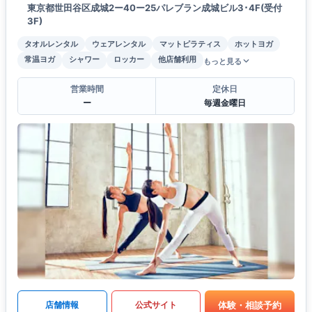
東京都世田谷区成城2ー40ー25パレブラン成城ビル3･4F(受付
3F)
タオルレンタル
ウェアレンタル
マットピラティス
ホットヨガ
常温ヨガ
シャワー
ロッカー
他店舗利用
もっと見る
営業時間
定休日
ー
毎週金曜日
体験・相談予約
店舗情報
公式サイト