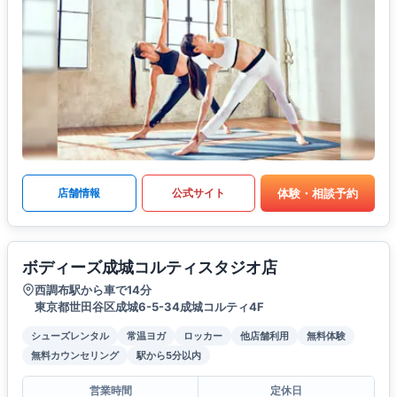
体験・相談予約
店舗情報
公式サイト
ボディーズ成城コルティスタジオ店
西調布駅から車で14分
東京都世田谷区成城6-5-34成城コルティ4F
シューズレンタル
常温ヨガ
ロッカー
他店舗利用
無料体験
無料カウンセリング
駅から5分以内
営業時間
定休日