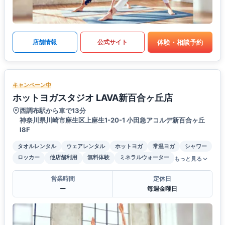
体験・相談予約
店舗情報
公式サイト
キャンペーン中
ホットヨガスタジオ LAVA新百合ヶ丘店
西調布駅から車で13分
神奈川県川崎市麻生区上麻生1-20-1 小田急アコルデ新百合ヶ丘
Ⅰ8F
タオルレンタル
ウェアレンタル
ホットヨガ
常温ヨガ
シャワー
ロッカー
他店舗利用
無料体験
ミネラルウォーター
もっと見る
営業時間
定休日
ー
毎週金曜日