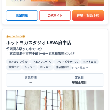
体験・相談予約
店舗情報
公式サイト
キャンペーン中
ホットヨガスタジオ LAVA府中店
西調布駅から車で10分
東京都府中市府中町1ー6ー11三和第三ビル4F
タオルレンタル
ウェアレンタル
マットピラティス
ホットヨガ
常温ヨガ
シャワー
ロッカー
他店舗利用
もっと見る
営業時間
定休日
ー
毎週金曜日