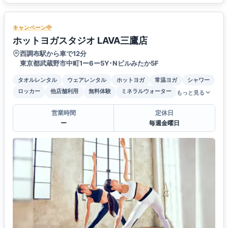
キャンペーン中
ホットヨガスタジオ LAVA三鷹店
西調布駅から車で12分
東京都武蔵野市中町1ー6ー5Y･Nビルみたか5F
タオルレンタル
ウェアレンタル
ホットヨガ
常温ヨガ
シャワー
ロッカー
他店舗利用
無料体験
ミネラルウォーター
もっと見る
営業時間
定休日
ー
毎週金曜日