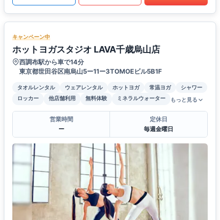
キャンペーン中
ホットヨガスタジオ LAVA千歳烏山店
西調布駅から車で14分
東京都世田谷区南烏山5ー11ー3TOMOEビル5B1F
タオルレンタル
ウェアレンタル
ホットヨガ
常温ヨガ
シャワー
ロッカー
他店舗利用
無料体験
ミネラルウォーター
もっと見る
営業時間
定休日
ー
毎週金曜日