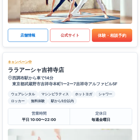
体験・相談予約
店舗情報
公式サイト
キャンペーン中
ララアーシャ吉祥寺店
西調布駅から車で14分
東京都武蔵野市吉祥寺本町1ー2ー7吉祥寺アルファビル5F
ウェアレンタル
マシンピラティス
ホットヨガ
シャワー
ロッカー
無料体験
駅から5分以内
営業時間
定休日
平日 10:00〜22:00
毎週金曜日