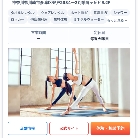
神奈川県川崎市多摩区登戸2684ー2丸栄向ヶ丘ビル2F
タオルレンタル
ウェアレンタル
ホットヨガ
常温ヨガ
シャワー
ロッカー
他店舗利用
無料体験
ミネラルウォーター
もっと見る
営業時間
定休日
ー
毎週火曜日
体験・相談予約
店舗情報
公式サイト