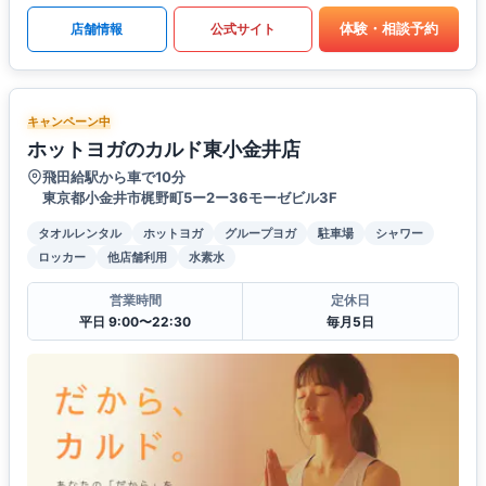
体験・相談予約
店舗情報
公式サイト
キャンペーン中
ホットヨガのカルド東小金井店
飛田給駅から車で10分
東京都小金井市梶野町5ー2ー36モーゼビル3F
タオルレンタル
ホットヨガ
グループヨガ
駐車場
シャワー
ロッカー
他店舗利用
水素水
営業時間
定休日
平日 9:00〜22:30
毎月5日