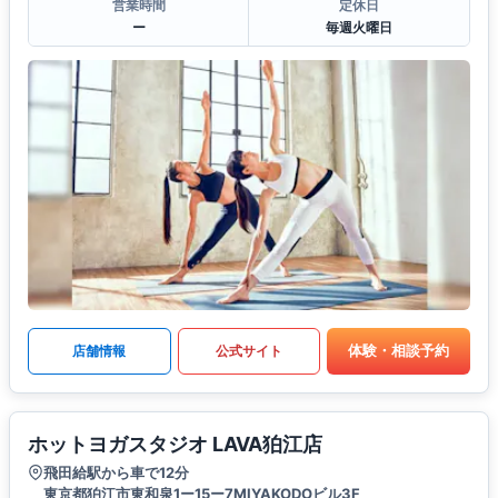
営業時間
定休日
ー
毎週火曜日
体験・相談予約
店舗情報
公式サイト
ホットヨガスタジオ LAVA狛江店
飛田給駅から車で12分
東京都狛江市東和泉1ー15ー7MIYAKODOビル3F