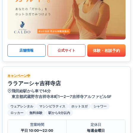
体験・相談予約
店舗情報
公式サイト
キャンペーン中
ララアーシャ吉祥寺店
飛田給駅から車で14分
東京都武蔵野市吉祥寺本町1ー2ー7吉祥寺アルファビル5F
ウェアレンタル
マシンピラティス
ホットヨガ
シャワー
ロッカー
無料体験
駅から5分以内
営業時間
定休日
平日 10:00〜22:00
毎週金曜日