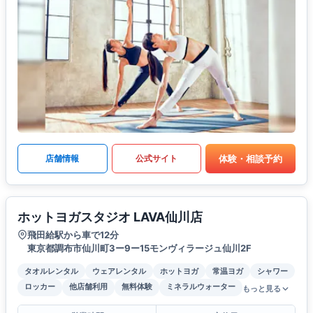
体験・相談予約
店舗情報
公式サイト
ホットヨガスタジオ LAVA仙川店
飛田給駅から車で12分
東京都調布市仙川町3ー9ー15モンヴィラージュ仙川2F
タオルレンタル
ウェアレンタル
ホットヨガ
常温ヨガ
シャワー
ロッカー
他店舗利用
無料体験
ミネラルウォーター
もっと見る