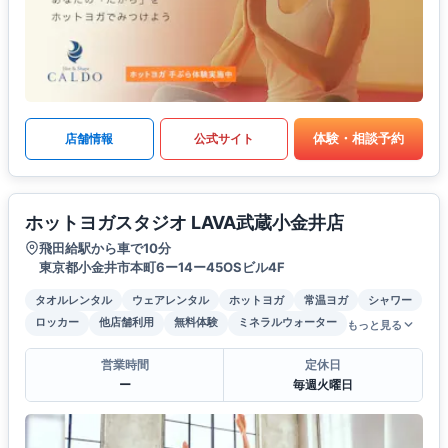
体験・相談予約
店舗情報
公式サイト
ホットヨガスタジオ LAVA武蔵小金井店
飛田給駅から車で10分
東京都小金井市本町6ー14ー45OSビル4F
タオルレンタル
ウェアレンタル
ホットヨガ
常温ヨガ
シャワー
ロッカー
他店舗利用
無料体験
ミネラルウォーター
もっと見る
営業時間
定休日
ー
毎週火曜日