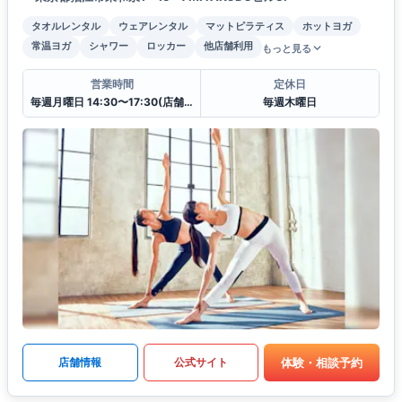
タオルレンタル
ウェアレンタル
マットピラティス
ホットヨガ
常温ヨガ
シャワー
ロッカー
他店舗利用
もっと見る
営業時間
定休日
毎週月曜日 14:30〜17:30(店舗クローズ)
毎週木曜日
体験・相談予約
店舗情報
公式サイト