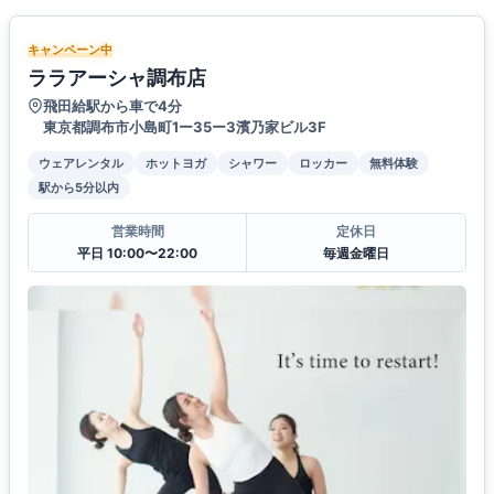
キャンペーン中
ララアーシャ調布店
飛田給駅から車で4分
東京都調布市小島町1ー35ー3濱乃家ビル3F
ウェアレンタル
ホットヨガ
シャワー
ロッカー
無料体験
駅から5分以内
営業時間
定休日
平日 10:00〜22:00
毎週金曜日