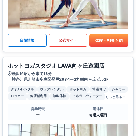
体験・相談予約
店舗情報
公式サイト
ホットヨガスタジオ LAVA向ヶ丘遊園店
飛田給駅から車で13分
神奈川県川崎市多摩区登戸2684ー2丸栄向ヶ丘ビル2F
タオルレンタル
ウェアレンタル
ホットヨガ
常温ヨガ
シャワー
ロッカー
他店舗利用
無料体験
ミネラルウォーター
もっと見る
営業時間
定休日
ー
毎週火曜日