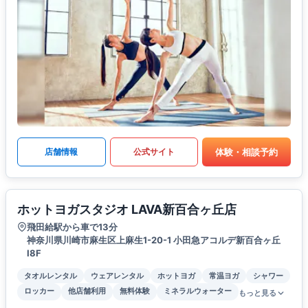
体験・相談予約
店舗情報
公式サイト
ホットヨガスタジオ LAVA新百合ヶ丘店
飛田給駅から車で13分
神奈川県川崎市麻生区上麻生1-20-1 小田急アコルデ新百合ヶ丘
Ⅰ8F
タオルレンタル
ウェアレンタル
ホットヨガ
常温ヨガ
シャワー
ロッカー
他店舗利用
無料体験
ミネラルウォーター
もっと見る