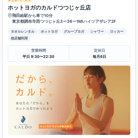
ホットヨガのカルドつつじヶ丘店
飛田給駅から車で10分
東京都調布市西つつじヶ丘3ー36ー1MIハイツアザレア2F
タオルレンタル
ホットヨガ
グループヨガ
シャワー
ロッカー
他店舗利用
営業時間
定休日
平日 9:30〜22:30
毎月6日