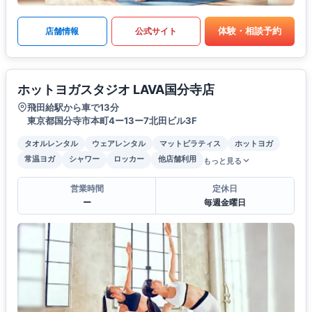
体験・相談予約
店舗情報
公式サイト
ホットヨガスタジオ LAVA国分寺店
飛田給駅から車で13分
東京都国分寺市本町4ー13ー7北田ビル3F
タオルレンタル
ウェアレンタル
マットピラティス
ホットヨガ
常温ヨガ
シャワー
ロッカー
他店舗利用
もっと見る
営業時間
定休日
ー
毎週金曜日