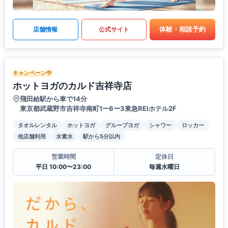
体験・相談予約
店舗情報
公式サイト
キャンペーン中
ホットヨガのカルド吉祥寺店
飛田給駅から車で14分
東京都武蔵野市吉祥寺南町1ー6ー3東急REIホテル2F
タオルレンタル
ホットヨガ
グループヨガ
シャワー
ロッカー
他店舗利用
水素水
駅から5分以内
営業時間
定休日
平日 10:00〜23:00
毎週水曜日