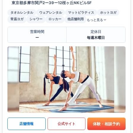
東京都多摩市関戸2ー39ー12桜ヶ丘NKビル5F
タオルレンタル
ウェアレンタル
マットピラティス
ホットヨガ
常温ヨガ
シャワー
ロッカー
他店舗利用
もっと見る
営業時間
定休日
ー
毎週木曜日
体験・相談予約
店舗情報
公式サイト