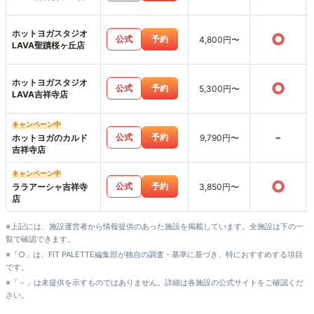
ホットヨガスタジオ
○
公式
予約
4,800円〜
LAVA聖蹟桜ヶ丘店
ホットヨガスタジオ
○
公式
予約
5,300円〜
LAVA吉祥寺店
キャンペーン中
-
公式
予約
ホットヨガのカルド
9,790円〜
吉祥寺店
キャンペーン中
○
公式
予約
ララアーシャ吉祥寺
3,850円〜
店
※上記には、施設運営者から情報提供のあった施設を掲載しています。全施設は下の一
覧で確認できます。
※「○」は、FIT PALETTE編集部が独自の調査・基準に基づき、特におすすめする項目
です。
※「－」は未提供を示すものではありません。詳細は各施設の公式サイトをご確認くだ
さい。