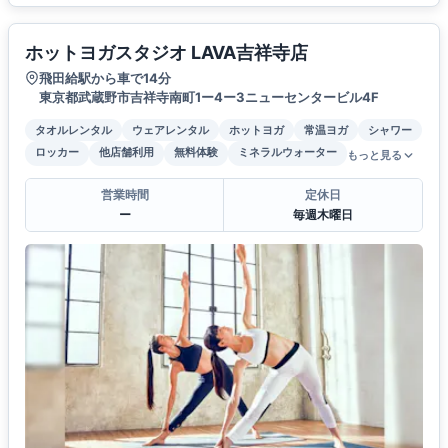
ホットヨガスタジオ LAVA吉祥寺店
飛田給駅から車で14分
東京都武蔵野市吉祥寺南町1ー4ー3ニューセンタービル4F
タオルレンタル
ウェアレンタル
ホットヨガ
常温ヨガ
シャワー
ロッカー
他店舗利用
無料体験
ミネラルウォーター
もっと見る
営業時間
定休日
ー
毎週木曜日