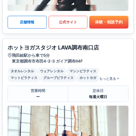
体験・相談予約
店舗情報
公式サイト
ホットヨガスタジオ LAVA調布南口店
飛田給駅から車で5分
東京都調布市布田4-2-3 ガイア調布Ⅱ4F
タオルレンタル
ウェアレンタル
マシンピラティス
マットピラティス
グループピラティス
ホットヨガ
もっと見る
営業時間
定休日
ー
毎週火曜日