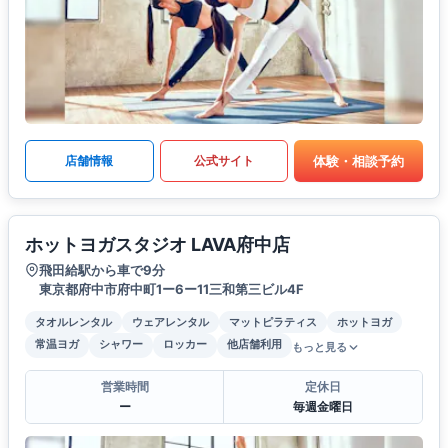
体験・相談予約
店舗情報
公式サイト
ホットヨガスタジオ LAVA府中店
飛田給駅から車で9分
東京都府中市府中町1ー6ー11三和第三ビル4F
タオルレンタル
ウェアレンタル
マットピラティス
ホットヨガ
常温ヨガ
シャワー
ロッカー
他店舗利用
もっと見る
営業時間
定休日
ー
毎週金曜日