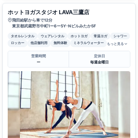
ホットヨガスタジオ LAVA三鷹店
飛田給駅から車で12分
東京都武蔵野市中町1ー6ー5Y･Nビルみたか5F
タオルレンタル
ウェアレンタル
ホットヨガ
常温ヨガ
シャワー
ロッカー
他店舗利用
無料体験
ミネラルウォーター
もっと見る
営業時間
定休日
ー
毎週金曜日