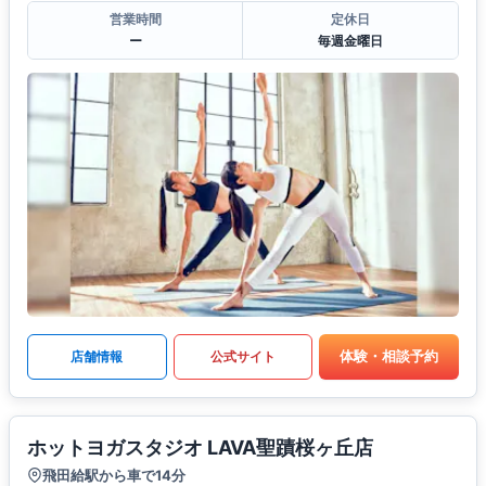
営業時間
定休日
ー
毎週金曜日
体験・相談予約
店舗情報
公式サイト
ホットヨガスタジオ LAVA聖蹟桜ヶ丘店
飛田給駅から車で14分