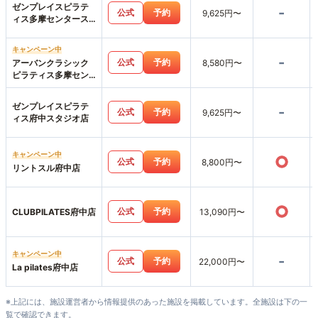
ゼンプレイスピラテ
-
公式
予約
9,625円〜
ィス多摩センタース
タジオ店
キャンペーン中
-
公式
予約
アーバンクラシック
8,580円〜
ピラティス多摩セン
ター店
ゼンプレイスピラテ
-
公式
予約
9,625円〜
ィス府中スタジオ店
キャンペーン中
○
公式
予約
8,800円〜
リントスル府中店
○
公式
予約
CLUBPILATES府中店
13,090円〜
キャンペーン中
-
公式
予約
22,000円〜
La pilates府中店
※上記には、施設運営者から情報提供のあった施設を掲載しています。全施設は下の一
覧で確認できます。