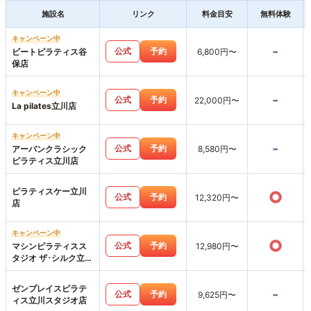
施設名
リンク
料金目安
無料体験
キャンペーン中
-
公式
予約
ビートピラティス谷
6,800円〜
保店
キャンペーン中
-
公式
予約
22,000円〜
La pilates立川店
キャンペーン中
-
公式
予約
アーバンクラシック
8,580円〜
ピラティス立川店
ピラティスケー立川
○
公式
予約
12,320円〜
店
キャンペーン中
○
公式
予約
マシンピラティスス
12,980円〜
タジオ ザ･シルク立川
店
ゼンプレイスピラテ
-
公式
予約
9,625円〜
ィス立川スタジオ店