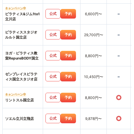
キャンペーン中
-
公式
予約
ピラティス&ジム1to1
6,600円〜
立川店
ピラティススタジオ
-
公式
予約
29,700円〜
ルルト国立店
ヨガ・ピラティス教
-
公式
予約
8,800円〜
室RepureBODY国立
ゼンプレイスピラテ
-
公式
予約
10,450円〜
ィス国立スタジオ店
キャンペーン中
○
公式
予約
8,800円〜
リントスル国立店
○
公式
予約
ソエル立川立飛店
9,878円〜