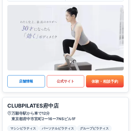
体験・相談予約
店舗情報
公式サイト
CLUBPILATES府中店
万願寺駅から車で12分
東京都府中市宮町2ー16ー7NSビル1F
マシンピラティス
パーソナルピラティス
グループピラティス