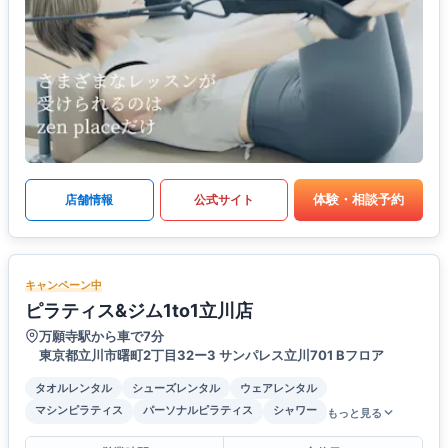
体験・相談予約
店舗情報
公式サイト
キャンペーン中
ピラティス&ジム1to1立川店
万願寺駅から車で7分
東京都立川市曙町2丁目32ー3 サンパレス立川701 Bフロア
タオルレンタル
シューズレンタル
ウェアレンタル
マシンピラティス
パーソナルピラティス
シャワー
もっと見る