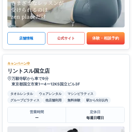
体験・相談予約
店舗情報
公式サイト
キャンペーン中
リントスル国立店
万願寺駅から車で9分
東京都国立市東1ー4ー12KS国立ビル3F
タオルレンタル
ウェアレンタル
マシンピラティス
グループピラティス
他店舗利用
無料体験
駅から5分以内
営業時間
定休日
ー
毎週日曜日