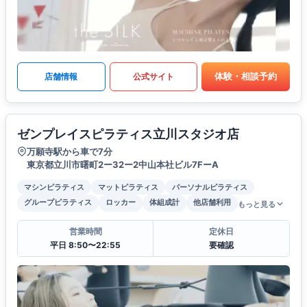
体験・相談予約
店舗情報
公式サイト
ゼンプレイスピラティス立川スタジオ店
万願寺駅から車で7分
東京都立川市曙町2ー32ー2中山本社ビル7FーA
マシンピラティス
マットピラティス
パーソナルピラティス
グループピラティス
ロッカー
体組成計
他店舗利用
もっと見る
営業時間
定休日
平日 8:50〜22:55
要確認