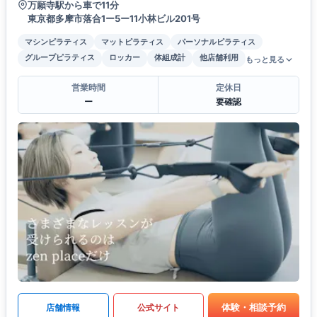
万願寺駅から車で11分
東京都多摩市落合1ー5ー11小林ビル201号
マシンピラティス
マットピラティス
パーソナルピラティス
グループピラティス
ロッカー
体組成計
他店舗利用
もっと見る
営業時間
定休日
ー
要確認
体験・相談予約
店舗情報
公式サイト