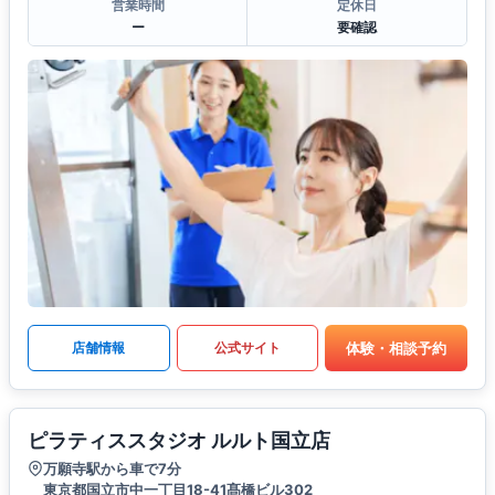
営業時間
定休日
ー
要確認
体験・相談予約
店舗情報
公式サイト
ピラティススタジオ ルルト国立店
万願寺駅から車で7分
東京都国立市中一丁目18-41髙橋ビル302