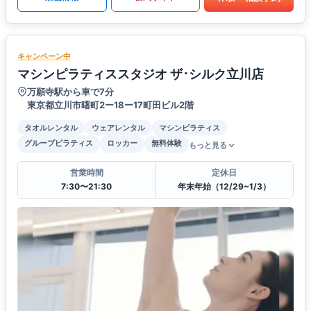
キャンペーン中
マシンピラティススタジオ ザ･シルク立川店
万願寺駅から車で7分
東京都立川市曙町2ー18ー17町田ビル2階
タオルレンタル
ウェアレンタル
マシンピラティス
グループピラティス
ロッカー
無料体験
もっと見る
営業時間
定休日
7:30〜21:30
年末年始（12/29~1/3）