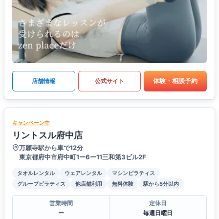
体験・相談予約
店舗情報
公式サイト
キャンペーン中
リントスル府中店
万願寺駅から車で12分
東京都府中市府中町1ー6ー11三和第3ビル2F
タオルレンタル
ウェアレンタル
マシンピラティス
グループピラティス
他店舗利用
無料体験
駅から5分以内
営業時間
定休日
ー
毎週日曜日