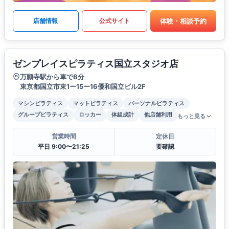
体験・相談予約
店舗情報
公式サイト
ゼンプレイスピラティス国立スタジオ店
万願寺駅から車で8分
東京都国立市東1ー15ー16優和国立ビル2F
マシンピラティス
マットピラティス
パーソナルピラティス
グループピラティス
ロッカー
体組成計
他店舗利用
もっと見る
営業時間
定休日
平日 9:00〜21:25
要確認