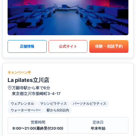
体験・相談予約
店舗情報
公式サイト
キャンペーン中
La pilates立川店
万願寺駅から車で6分
東京都立川市柴崎町3-4-17
ウェアレンタル
マシンピラティス
パーソナルピラティス
ウォーターサーバー
駅から5分以内
営業時間
定休日
9:00〜21:00(最終受付20:00)
年末年始