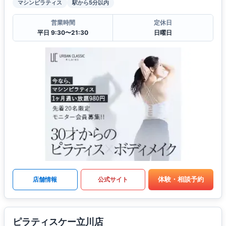
マシンピラティス
駅から5分以内
営業時間
定休日
平日 9:30〜21:30
日曜日
体験・相談予約
店舗情報
公式サイト
ピラティスケー立川店