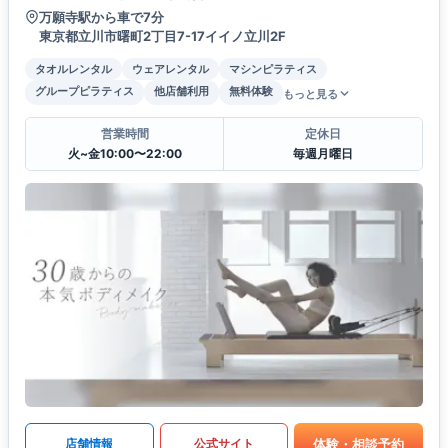
万願寺駅から車で7分
東京都立川市曙町2丁目7-17イイノ立川2F
タオルレンタル
ウェアレンタル
マシンピラティス
グループピラティス
他店舗利用
無料体験
もっと見る
営業時間
定休日
火~金10:00〜22:00
毎週月曜日
体験・相談予約
店舗情報
公式サイト