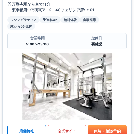
万願寺駅から車で11分
東京都府中市寿町2－2－48フェリシア府中101
マシンピラティス
子連れOK
無料体験
食事指導
駅から5分以内
営業時間
定休日
9:00〜23:00
要確認
体験・相談予約
店舗情報
公式サイト