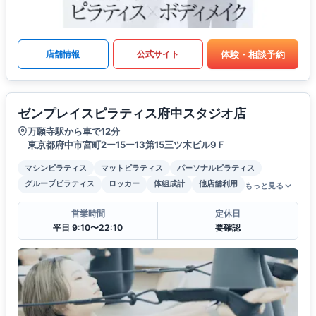
体験・相談予約
店舗情報
公式サイト
ゼンプレイスピラティス府中スタジオ店
万願寺駅から車で12分
東京都府中市宮町2ー15ー13第15三ツ木ビル9Ｆ
マシンピラティス
マットピラティス
パーソナルピラティス
グループピラティス
ロッカー
体組成計
他店舗利用
もっと見る
営業時間
定休日
平日 9:10〜22:10
要確認