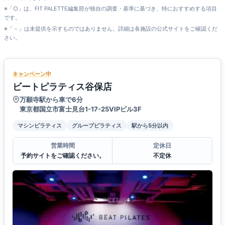
※「○」は、FIT PALETTE編集部が独自の調査・基準に基づき、特におすすめする項目
です。
※「－」は未提供を示すものではありません。詳細は各施設の公式サイトをご確認くだ
さい。
キャンペーン中
ビートピラティス谷保店
万願寺駅から車で6分
東京都国立市富士見台1-17-25VIPビル3F
マシンピラティス
グループピラティス
駅から5分以内
営業時間
定休日
予約サイトをご確認ください。
不定休