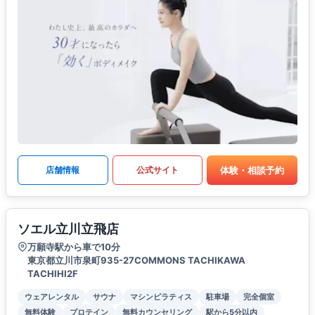
体験・相談予約
店舗情報
公式サイト
ソエル立川立飛店
万願寺駅から車で10分
東京都立川市泉町935-27COMMONS TACHIKAWA
TACHIHI2F
ウェアレンタル
サウナ
マシンピラティス
駐車場
完全個室
無料体験
プロテイン
無料カウンセリング
駅から5分以内