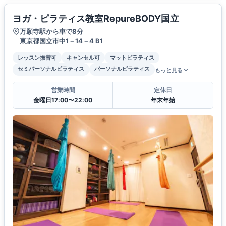
ヨガ・ピラティス教室RepureBODY国立
万願寺駅から車で8分
東京都国立市中1－14－4 B1
レッスン振替可
キャンセル可
マットピラティス
セミパーソナルピラティス
パーソナルピラティス
もっと見る
営業時間
定休日
金曜日17:00〜22:00
年末年始