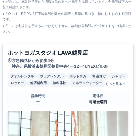
※上記には、施設運営者から情報提供のあった施設を掲載しています。全施設は下の一
覧で確認できます。
※「○」は、FIT PALETTE編集部が独自の調査・基準に基づき、特におすすめする項目
です。
※「－」は未提供を示すものではありません。詳細は各施設の公式サイトをご確認くだ
さい。
ホットヨガスタジオ LAVA鶴見店
京急鶴見駅から徒歩4分
神奈川県横浜市鶴見区鶴見中央4ー32ー1UNEXビル3F
タオルレンタル
ウェアレンタル
ホットヨガ
常温ヨガ
シャワー
ロッカー
他店舗利用
無料体験
ミネラルウォーター
もっと見る
営業時間
定休日
ー
毎週金曜日