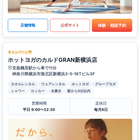
体験・相談予約
店舗情報
公式サイト
キャンペーン中
ホットヨガのカルドGRAN新横浜店
京急鶴見駅から車で11分
神奈川県横浜市港北区新横浜3-5-1KTビル3F
タオルレンタル
ウェアレンタル
ホットヨガ
グループヨガ
シャワー
ロッカー
水素水
駅から5分以内
営業時間
定休日
平日 9:00〜22:30
毎月6日