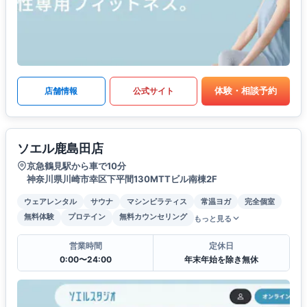
体験・相談予約
店舗情報
公式サイト
ソエル鹿島田店
京急鶴見駅から車で10分
神奈川県川崎市幸区下平間130MTTビル南棟2F
ウェアレンタル
サウナ
マシンピラティス
常温ヨガ
完全個室
無料体験
プロテイン
無料カウンセリング
もっと見る
営業時間
定休日
0:00〜24:00
年末年始を除き無休