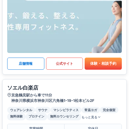
体験・相談予約
店舗情報
公式サイト
ソエル白楽店
京急鶴見駅から車で11分
神奈川県横浜市神奈川区六角橋1-19-1松本ビル2F
ウェアレンタル
サウナ
マシンピラティス
常温ヨガ
完全個室
無料体験
プロテイン
無料カウンセリング
もっと見る
営業時間
定休日