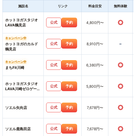
施設名
リンク
料金目安
無料体験
ホットヨガスタジオ
○
公式
予約
4,800円〜
LAVA鶴見店
キャンペーン中
-
公式
予約
ホットヨガのカルド
8,910円〜
鶴見店
キャンペーン中
○
公式
予約
6,380円〜
まちFit川崎
ホットヨガスタジオ
○
公式
予約
5,800円〜
LAVA川崎ゼロゲート
店
○
公式
予約
ソエル矢向店
7,678円〜
○
公式
予約
ソエル鹿島田店
7,678円〜