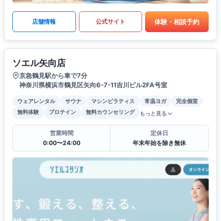
体験・相談予約
店舗情報
公式サイト
ソエル矢向店
京急鶴見駅から車で7分
神奈川県横浜市鶴見区矢向6-7-11吉川ビル2FA号室
ウェアレンタル
サウナ
マシンピラティス
常温ヨガ
完全個室
無料体験
プロテイン
無料カウンセリング
もっと見る
営業時間
定休日
0:00〜24:00
年末年始を除き無休