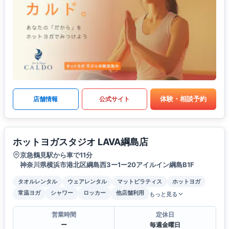
体験・相談予約
店舗情報
公式サイト
ホットヨガスタジオ LAVA綱島店
京急鶴見駅から車で11分
神奈川県横浜市港北区綱島西3ー1ー20アイルイン綱島B1F
タオルレンタル
ウェアレンタル
マットピラティス
ホットヨガ
常温ヨガ
シャワー
ロッカー
他店舗利用
もっと見る
営業時間
定休日
ー
毎週金曜日