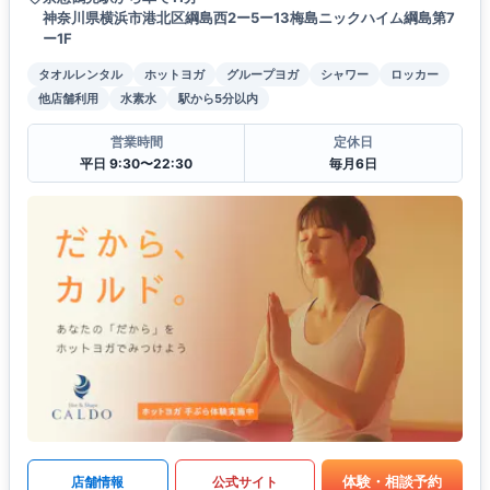
神奈川県横浜市港北区綱島西2ー5ー13梅島ニックハイム綱島第7
ー1F
タオルレンタル
ホットヨガ
グループヨガ
シャワー
ロッカー
他店舗利用
水素水
駅から5分以内
営業時間
定休日
平日 9:30〜22:30
毎月6日
体験・相談予約
店舗情報
公式サイト