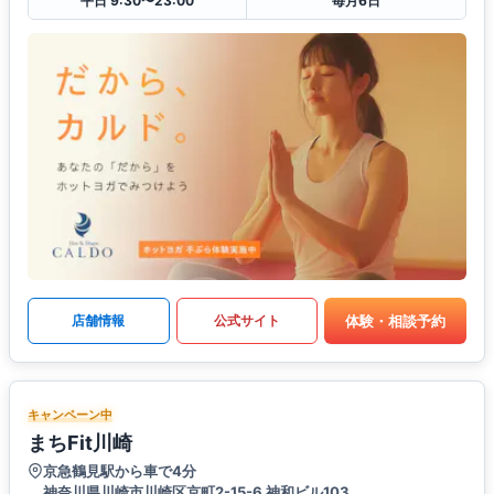
平日 9:30〜23:00
毎月6日
体験・相談予約
店舗情報
公式サイト
キャンペーン中
まちFit川崎
京急鶴見駅から車で4分
神奈川県川崎市川崎区京町2-15-6 神和ビル103