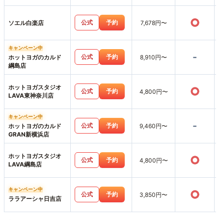
○
公式
予約
ソエル白楽店
7,678円〜
キャンペーン中
-
公式
予約
ホットヨガのカルド
8,910円〜
綱島店
ホットヨガスタジオ
○
公式
予約
4,800円〜
LAVA東神奈川店
キャンペーン中
-
公式
予約
ホットヨガのカルド
9,460円〜
GRAN新横浜店
ホットヨガスタジオ
○
公式
予約
4,800円〜
LAVA綱島店
キャンペーン中
○
公式
予約
3,850円〜
ララアーシャ日吉店