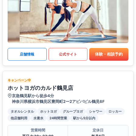
体験・相談予約
店舗情報
公式サイト
キャンペーン中
ホットヨガのカルド鶴見店
京急鶴見駅から徒歩4分
神奈川県横浜市鶴見区豊岡町2ー2アビバビル鶴見6F
タオルレンタル
ホットヨガ
グループヨガ
シャワー
ロッカー
他店舗利用
水素水
24時間営業
駅から5分以内
営業時間
定休日