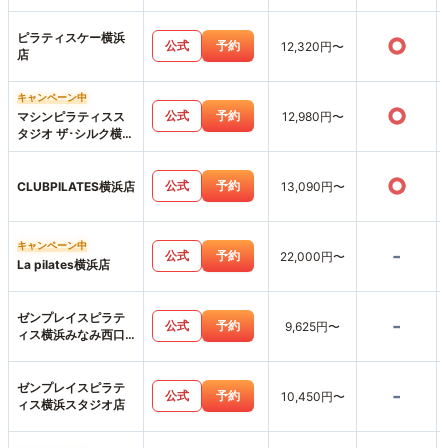
ピラティスケー横浜
○
公式
予約
12,320円〜
店
キャンペーン中
○
公式
予約
マシンピラティスス
12,980円〜
タジオ ザ･シルク横浜
店
○
公式
予約
CLUBPILATES横浜店
13,090円〜
キャンペーン中
-
公式
予約
22,000円〜
La pilates横浜店
ゼンプレイスピラテ
-
公式
予約
9,625円〜
ィス横浜みなみ西口
スタジオ店
ゼンプレイスピラテ
-
公式
予約
10,450円〜
ィス横浜スタジオ店