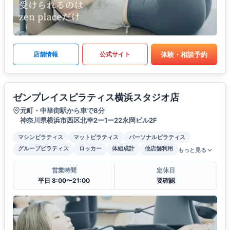
体験・相談予約
店舗情報
公式サイト
ゼンプレイスピラティス横浜スタジオ店
元町・中華街駅から車で8分
神奈川県横浜市西区北幸2ー1ー22永岡ビル2F
マシンピラティス
マットピラティス
パーソナルピラティス
グループピラティス
ロッカー
体組成計
他店舗利用
もっと見る
営業時間
定休日
平日 8:00〜21:00
要確認