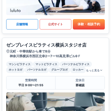
体験・相談予約
店舗情報
公式サイト
ゼンプレイスピラティス横浜スタジオ店
元町・中華街駅から車で9分
神奈川県横浜市西区北幸2ー7ー10高見澤ビル9Ｆ
マシンピラティス
マットピラティス
パーソナルピラティス
ホットヨガ
パーソナルヨガ
グループヨガ
ロッカー
もっと見る
営業時間
定休日
平日 9:00〜21:55
要確認