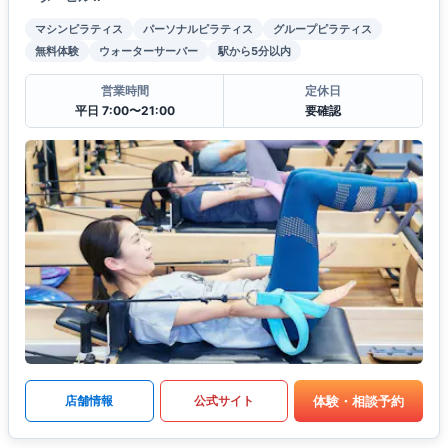
マシンピラティス
パーソナルピラティス
グループピラティス
無料体験
ウォーターサーバー
駅から5分以内
営業時間
定休日
平日 7:00〜21:00
要確認
体験・相談予約
店舗情報
公式サイト