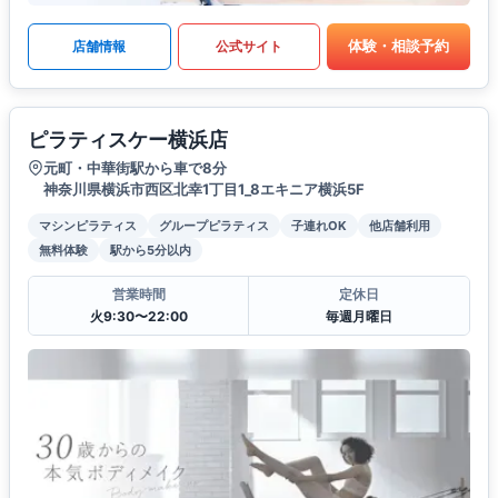
体験・相談予約
店舗情報
公式サイト
ピラティスケー横浜店
元町・中華街駅から車で8分
神奈川県横浜市西区北幸1丁目1_8エキニア横浜5F
マシンピラティス
グループピラティス
子連れOK
他店舗利用
無料体験
駅から5分以内
営業時間
定休日
火9:30〜22:00
毎週月曜日