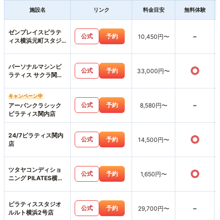
施設名
リンク
料金目安
無料体験
ゼンプレイスピラテ
-
公式
予約
10,450円〜
ィス横浜元町スタジ
オ店
パーソナルマシンピ
○
公式
予約
33,000円〜
ラティス サクラ関内
店
キャンペーン中
-
公式
予約
アーバンクラシック
8,580円〜
ピラティス関内店
24/7ピラティス関内
○
公式
予約
14,500円〜
店
ツタヤコンディショ
○
公式
予約
1,650円〜
ニング PILATES横浜
みなとみらい店
ピラティススタジオ
-
公式
予約
29,700円〜
ルルト横浜2号店