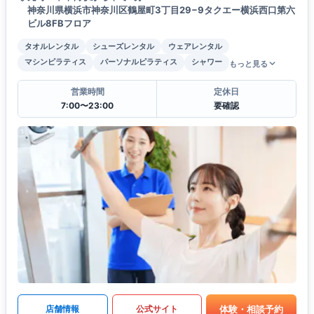
神奈川県横浜市神奈川区鶴屋町3丁目29−9タクエー横浜西口第六
ビル8FBフロア
タオルレンタル
シューズレンタル
ウェアレンタル
マシンピラティス
パーソナルピラティス
シャワー
もっと見る
営業時間
定休日
7:00〜23:00
要確認
体験・相談予約
店舗情報
公式サイト