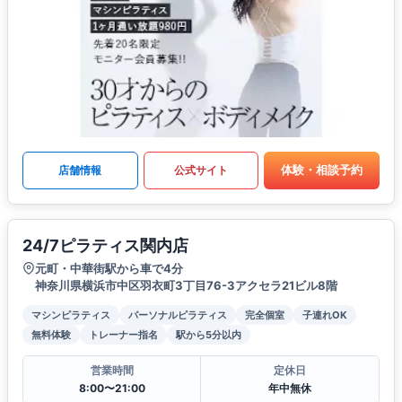
体験・相談予約
店舗情報
公式サイト
24/7ピラティス関内店
元町・中華街駅から車で4分
神奈川県横浜市中区羽衣町3丁目76-3アクセラ21ビル8階
マシンピラティス
パーソナルピラティス
完全個室
子連れOK
無料体験
トレーナー指名
駅から5分以内
営業時間
定休日
8:00〜21:00
年中無休