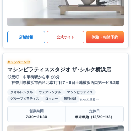
体験・相談予約
店舗情報
公式サイト
キャンペーン中
マシンピラティススタジオ ザ･シルク横浜店
元町・中華街駅から車で8分
神奈川県横浜市西区北幸1丁目7－6日土地横浜西口第一ビル2階
タオルレンタル
ウェアレンタル
マシンピラティス
グループピラティス
ロッカー
無料体験
もっと見る
営業時間
定休日
7:30〜21:30
年末年始（12/29~1/3）