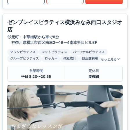
ゼンプレイスピラティス横浜みなみ西口スタジオ
店
元町・中華街駅から車で8分
神奈川県横浜市西区南幸2ー19ー4南幸折目ビル8F
マシンピラティス
マットピラティス
パーソナルピラティス
グループピラティス
ロッカー
体組成計
他店舗利用
もっと見る
営業時間
定休日
平日 8:20〜20:55
要確認