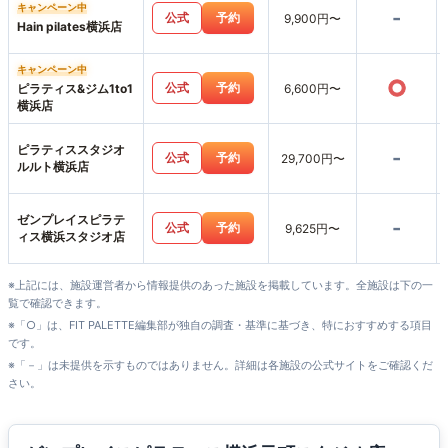
キャンペーン中
-
公式
予約
9,900円〜
Hain pilates横浜店
キャンペーン中
○
公式
予約
ピラティス&ジム1to1
6,600円〜
横浜店
ピラティススタジオ
-
公式
予約
29,700円〜
ルルト横浜店
ゼンプレイスピラテ
-
公式
予約
9,625円〜
ィス横浜スタジオ店
※上記には、施設運営者から情報提供のあった施設を掲載しています。全施設は下の一
覧で確認できます。
※「○」は、FIT PALETTE編集部が独自の調査・基準に基づき、特におすすめする項目
です。
※「－」は未提供を示すものではありません。詳細は各施設の公式サイトをご確認くだ
さい。