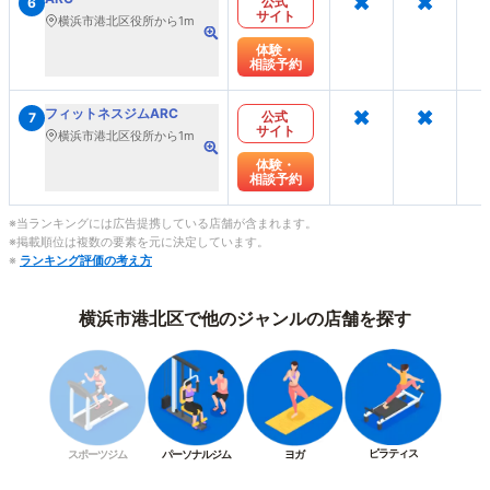
×
×
公式
6
サイト
横浜市港北区役所から1m
体験・
相談予約
×
×
フィットネスジムARC
公式
7
サイト
横浜市港北区役所から1m
体験・
相談予約
※当ランキングには広告提携している店舗が含まれます。
※掲載順位は複数の要素を元に決定しています。
※
ランキング評価の考え方
横浜市港北区で他のジャンルの店舗を探す
ピラティス
スポーツジム
パーソナルジム
ヨガ