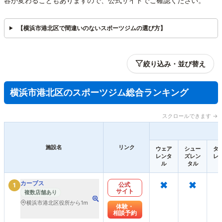
容が変わることもありますので、公式サイトでご確認ください。
【横浜市港北区で間違いのないスポーツジムの選び方】
絞り込み・並び替え
横浜市港北区のスポーツジム総合ランキング
スクロールできます →
施設名
リンク
ウェア
シュー
タ
レンタ
ズレン
レ
ル
タル
×
×
カーブス
公式
1
サイト
複数店舗あり
横浜市港北区役所から1m
体験・
相談予約