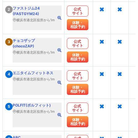
×
×
ファストジム24
公式
2
サイト
(FASTGYM24)
横浜市港北区役所から1m
体験・
相談予約
×
×
チョコザップ
公式
3
サイト
(chocoZAP)
横浜市港北区役所から1m
体験・
相談予約
×
×
エニタイムフィットネス
公式
4
サイト
横浜市港北区役所から1m
体験・
相談予約
×
×
POLFIT(ポルフィット)
公式
5
サイト
横浜市港北区役所から1m
体験・
相談予約
ARC