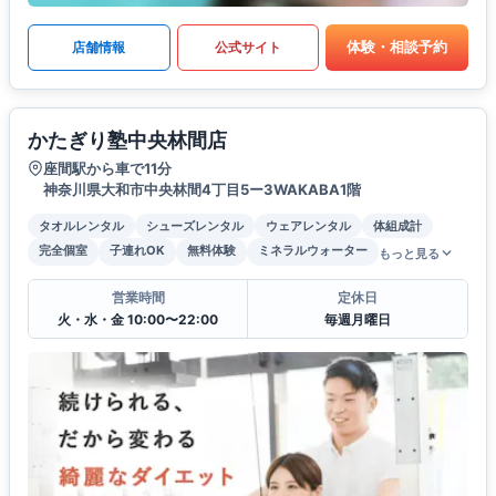
体験・相談予約
店舗情報
公式サイト
かたぎり塾中央林間店
座間駅から車で11分
神奈川県大和市中央林間4丁目5ー3WAKABA1階
タオルレンタル
シューズレンタル
ウェアレンタル
体組成計
完全個室
子連れOK
無料体験
ミネラルウォーター
もっと見る
営業時間
定休日
火・水・金 10:00〜22:00
毎週月曜日