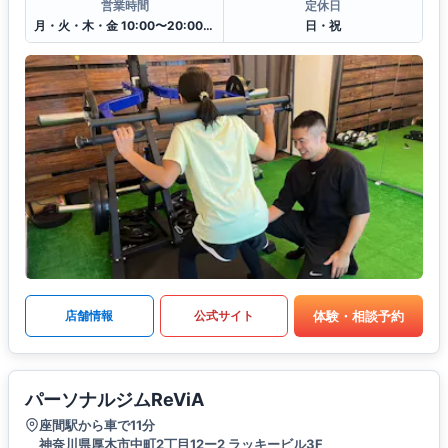
営業時間
定休日
月・火・木・金 10:00〜20:00(最終受付時間19:00)
日・祝
体験・相談予約
店舗情報
公式サイト
パーソナルジムReViA
座間駅から車で11分
神奈川県厚木市中町2丁目12ー2 ラッキービル3F