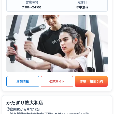
営業時間
定休日
7:00〜24:00
年中無休
体験・相談予約
店舗情報
公式サイト
かたぎり塾大和店
座間駅から車で12分
神奈川県大和市大和東1丁目3-8 第7しいの木ビル3階