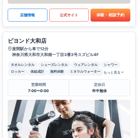
体験・相談予約
店舗情報
公式サイト
ビヨンド大和店
座間駅から車で12分
神奈川県大和市大和南一丁目3番3号スズビル4F
タオルレンタル
シューズレンタル
ウェアレンタル
シャワー
ロッカー
体組成計
無料体験
ミネラルウォーター
もっと見る
営業時間
定休日
7:00〜0:00
年中無休