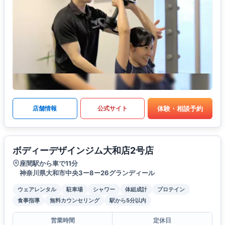
体験・相談予約
店舗情報
公式サイト
ボディーデザインジム大和店2号店
座間駅から車で11分
神奈川県大和市中央3ー8ー26グランディール
ウェアレンタル
駐車場
シャワー
体組成計
プロテイン
食事指導
無料カウンセリング
駅から5分以内
営業時間
定休日