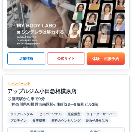
体験・相談予約
店舗情報
公式サイト
キャンペーン中
アップルジム小田急相模原店
座間駅から車で9分
神奈川県相模原市南区松が枝町23ー9藤和ビル2階
ウェアレンタル
セミパーソナル
完全個室
ウォーターサーバー
プロテイン
食事指導
無料カウンセリング
駅から5分以内