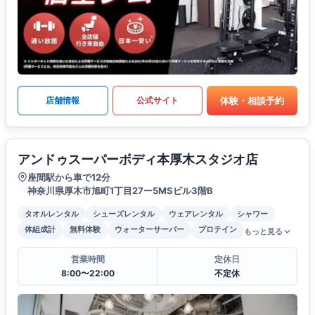
体験・相談予約
店舗情報
公式サイト
アンドゥスーパーボディ本厚木スタジオ店
座間駅から車で12分
神奈川県厚木市旭町1丁目27ー5MSビル3階B
タオルレンタル
シューズレンタル
ウェアレンタル
シャワー
体組成計
無料体験
ウォーターサーバー
プロテイン
もっと見る
営業時間
定休日
8:00〜22:00
不定休