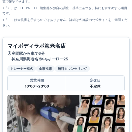
覧で確認できます。
※「○」は、FIT PALETTE編集部が独自の調査・基準に基づき、特におすすめする項目
です。
※「－」は未提供を示すものではありません。詳細は各施設の公式サイトをご確認くだ
さい。
マイボディラボ海老名店
座間駅から車で6分
神奈川県海老名市中央1ー17ー25
トレーナー指名
食事指導
無料カウンセリング
営業時間
定休日
10:00〜23:00
不定休