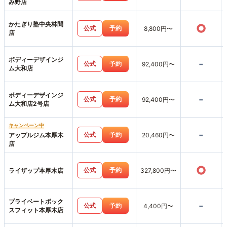
み野店
かたぎり塾中央林間
○
公式
予約
8,800円〜
店
ボディーデザインジ
-
公式
予約
92,400円〜
ム大和店
ボディーデザインジ
-
公式
予約
92,400円〜
ム大和店2号店
キャンペーン中
-
公式
予約
アップルジム本厚木
20,460円〜
店
○
公式
予約
ライザップ本厚木店
327,800円〜
プライベートボック
-
公式
予約
4,400円〜
スフィット本厚木店