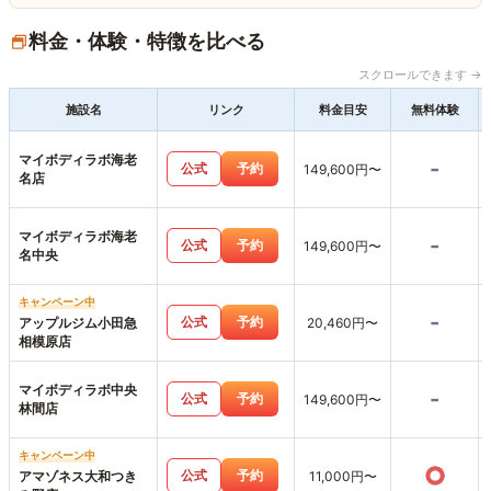
料金・体験・特徴を比べる
スクロールできます →
施設名
リンク
料金目安
無料体験
マイボディラボ海老
-
公式
予約
149,600円〜
名店
マイボディラボ海老
-
公式
予約
149,600円〜
名中央
キャンペーン中
-
公式
予約
アップルジム小田急
20,460円〜
相模原店
マイボディラボ中央
-
公式
予約
149,600円〜
林間店
キャンペーン中
○
公式
予約
アマゾネス大和つき
11,000円〜