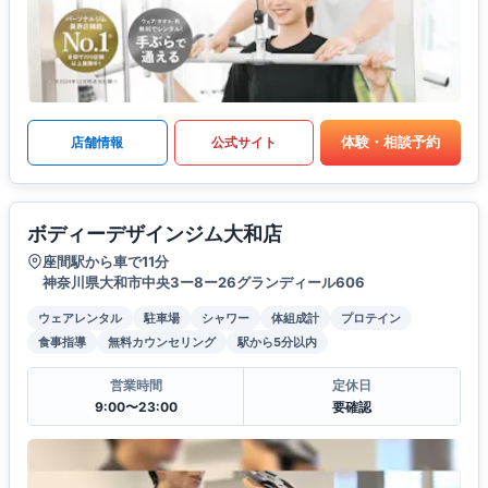
体験・相談予約
店舗情報
公式サイト
ボディーデザインジム大和店
座間駅から車で11分
神奈川県大和市中央3ー8ー26グランディール606
ウェアレンタル
駐車場
シャワー
体組成計
プロテイン
食事指導
無料カウンセリング
駅から5分以内
営業時間
定休日
9:00〜23:00
要確認