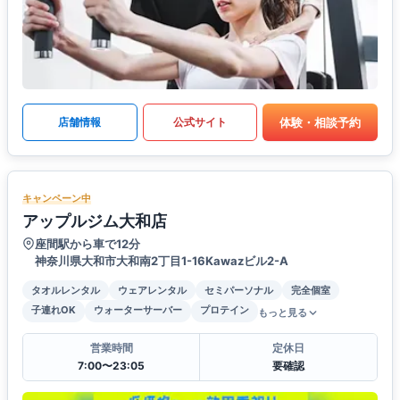
体験・相談予約
店舗情報
公式サイト
キャンペーン中
アップルジム大和店
座間駅から車で12分
神奈川県大和市大和南2丁目1-16Kawazビル2-A
タオルレンタル
ウェアレンタル
セミパーソナル
完全個室
子連れOK
ウォーターサーバー
プロテイン
もっと見る
営業時間
定休日
7:00〜23:05
要確認