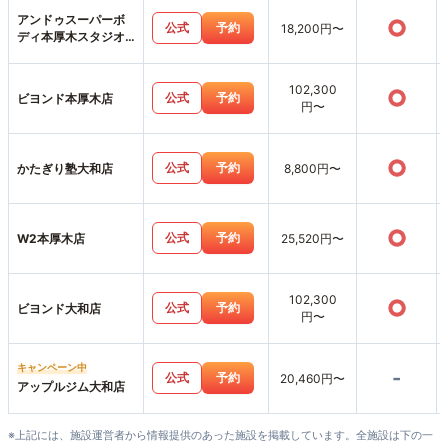
アンドゥスーパーボ
○
公式
予約
18,200円〜
ディ本厚木スタジオ
店
102,300
○
公式
予約
ビヨンド本厚木店
円〜
○
公式
予約
かたぎり塾大和店
8,800円〜
○
公式
予約
W2本厚木店
25,520円〜
102,300
○
公式
予約
ビヨンド大和店
円〜
キャンペーン中
-
公式
予約
20,460円〜
アップルジム大和店
※上記には、施設運営者から情報提供のあった施設を掲載しています。全施設は下の一