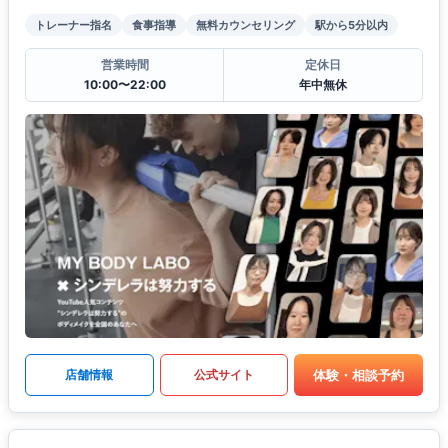
トレーナー指名
食事指導
無料カウンセリング
駅から5分以内
営業時間
定休日
10:00〜22:00
年中無休
体験・相談予約
店舗情報
公式サイト