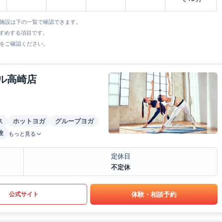
全施設は下の一覧で確認できます。
すすめする項目です。
をご確認ください。
ール高崎店
ス
ホットヨガ
グループヨガ
験
もっと見る
定休日
不定休
体験・相談予約
公式サイト