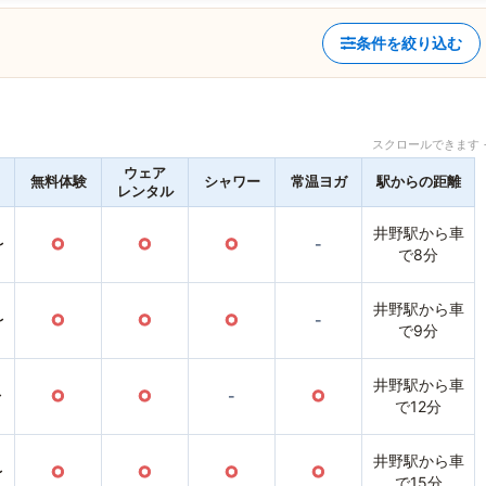
条件を絞り込む
スクロールできます 
ウェア
無料体験
シャワー
常温ヨガ
駅からの距離
レンタル
井野駅から車
〜
○
○
○
-
で8分
井野駅から車
〜
○
○
○
-
で9分
井野駅から車
〜
○
○
-
○
で12分
井野駅から車
〜
○
○
○
○
で15分