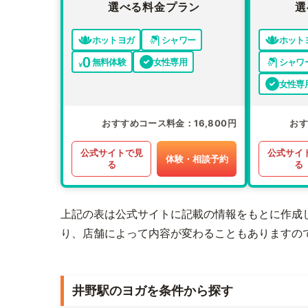
選べる料金プラン
選
ホットヨガ
シャワー
ホット
無料体験
女性専用
シャワ
女性専
おすすめコース料金
16,800円
お
公式サイトで見
公式サイ
体験・相談予約
る
る
上記の表は公式サイトに記載の情報をもとに作成
り、店舗によって内容が変わることもありますの
井野駅のヨガを条件から探す