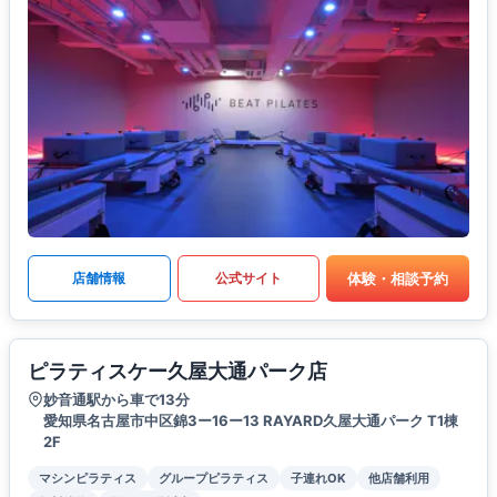
体験・相談予約
店舗情報
公式サイト
ピラティスケー久屋大通パーク店
妙音通駅から車で13分
愛知県名古屋市中区錦3ー16ー13 RAYARD久屋大通パーク T1棟
2F
マシンピラティス
グループピラティス
子連れOK
他店舗利用