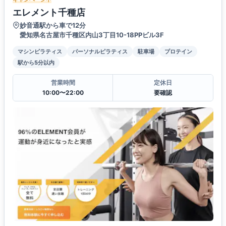
エレメント千種店
妙音通駅から車で12分
愛知県名古屋市千種区内山3丁目10-18PPビル3F
マシンピラティス
パーソナルピラティス
駐車場
プロテイン
駅から5分以内
営業時間
定休日
10:00〜22:00
要確認