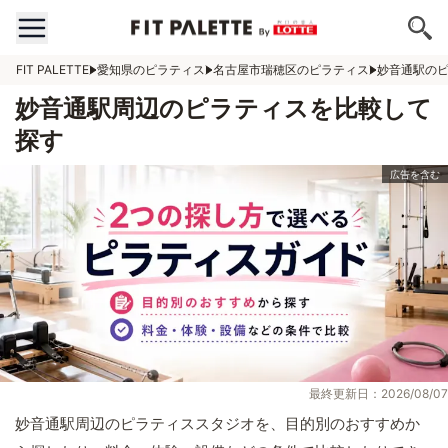
FIT PALETTE
愛知県のピラティス
名古屋市瑞穂区のピラティス
妙音通駅の
妙音通駅周辺のピラティスを比較して
探す
最終更新日：2026/08/07
妙音通駅周辺のピラティススタジオを、目的別のおすすめか