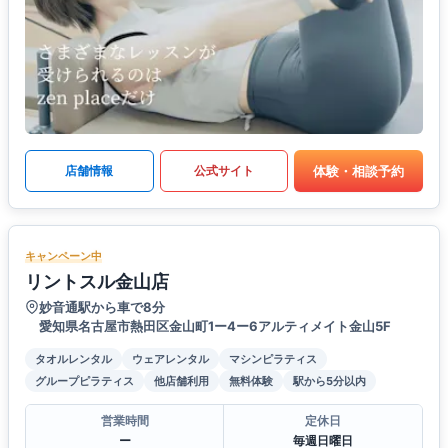
体験・相談予約
店舗情報
公式サイト
キャンペーン中
リントスル金山店
妙音通駅から車で8分
愛知県名古屋市熱田区金山町1ー4ー6アルティメイト金山5F
タオルレンタル
ウェアレンタル
マシンピラティス
グループピラティス
他店舗利用
無料体験
駅から5分以内
営業時間
定休日
ー
毎週日曜日