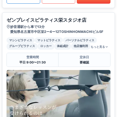
ゼンプレイスピラティス栄スタジオ店
妙音通駅から車で13分
愛知県名古屋市中区栄2ー4ー12TOSHINHONMACHIビル5F
マシンピラティス
マットピラティス
パーソナルピラティス
グループピラティス
ロッカー
体組成計
他店舗利用
もっと見る
営業時間
定休日
平日 9:00〜21:30
要確認