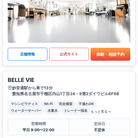
体験・相談予約
店舗情報
公式サイト
BELLE VIE
妙音通駅から車で13分
愛知県名古屋市千種区内山1丁目24－9第2ダイワビル6F6B
マシンピラティス
Wi-Fi
完全個室
子連れOK
ウォーターサーバー
水素水
トレーナー指名
もっと見る
営業時間
定休日
平日 9:00〜22:00
不定休