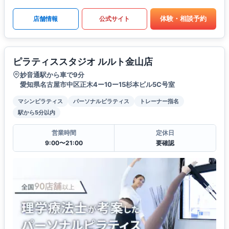
体験・相談予約
店舗情報
公式サイト
ピラティススタジオ ルルト金山店
妙音通駅から車で9分
愛知県名古屋市中区正木4ー10ー15杉本ビル5C号室
マシンピラティス
パーソナルピラティス
トレーナー指名
駅から5分以内
営業時間
定休日
9:00〜21:00
要確認