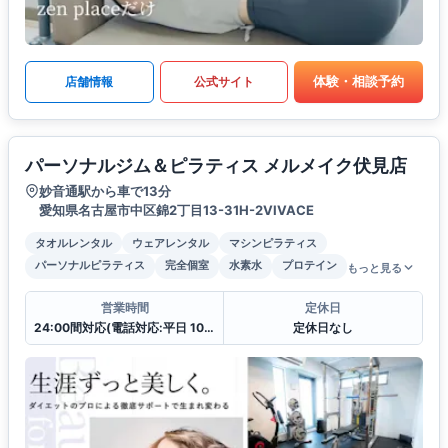
体験・相談予約
店舗情報
公式サイト
パーソナルジム＆ピラティス メルメイク伏見店
妙音通駅から車で13分
愛知県名古屋市中区錦2丁目13-31H-2VIVACE
タオルレンタル
ウェアレンタル
マシンピラティス
パーソナルピラティス
完全個室
水素水
プロテイン
もっと見る
営業時間
定休日
24:00間対応(電話対応:平日 10:00〜19:00
定休日なし