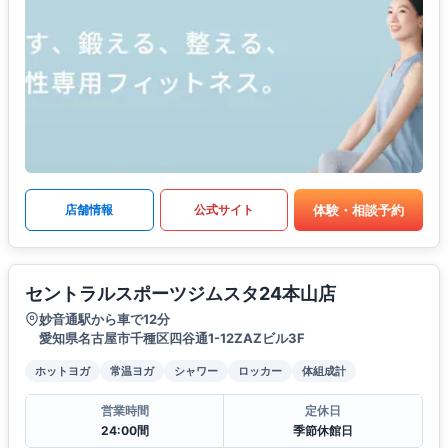
体験・相談予約
店舗情報
公式サイト
セントラルスポーツジムスタ24本山店
妙音通駅から車で12分
愛知県名古屋市千種区四谷通1-12ZAZビル3F
ホットヨガ
常温ヨガ
シャワー
ロッカー
体組成計
営業時間
定休日
24:00間
季節休館日