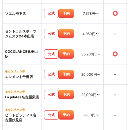
○
公式
予約
ソエル池下店
7,678円〜
セントラルスポーツ
-
公式
予約
4,950円〜
ジムスタ24本山店
COCOLANCE覚王山
○
公式
予約
35,200円〜
駅
キャンペーン中
-
公式
予約
20,000円〜
エレメント千種店
キャンペーン中
-
公式
予約
22,000円〜
La pilates名古屋栄店
キャンペーン中
-
公式
予約
ビートピラティス名
6,800円〜
古屋伏見店