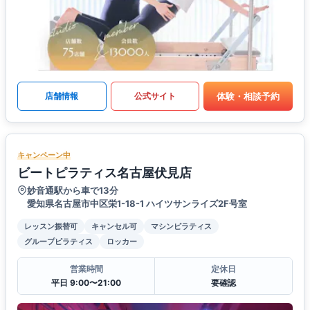
体験・相談予約
店舗情報
公式サイト
キャンペーン中
ビートピラティス名古屋伏見店
妙音通駅から車で13分
愛知県名古屋市中区栄1-18-1 ハイツサンライズ2F号室
レッスン振替可
キャンセル可
マシンピラティス
グループピラティス
ロッカー
営業時間
定休日
平日 9:00〜21:00
要確認