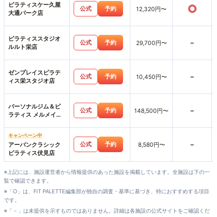
ピラティスケー久屋
○
公式
予約
12,320円〜
大通パーク店
ピラティススタジオ
-
公式
予約
29,700円〜
ルルト栄店
ゼンプレイスピラテ
-
公式
予約
10,450円〜
ィス栄スタジオ店
パーソナルジム＆ピ
-
公式
予約
148,500円〜
ラティス メルメイク
伏見店
キャンペーン中
-
公式
予約
アーバンクラシック
8,580円〜
ピラティス伏見店
※上記には、施設運営者から情報提供のあった施設を掲載しています。全施設は下の一
覧で確認できます。
※「○」は、FIT PALETTE編集部が独自の調査・基準に基づき、特におすすめする項目
です。
※「－」は未提供を示すものではありません。詳細は各施設の公式サイトをご確認くだ