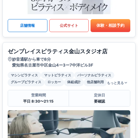
体験・相談予約
店舗情報
公式サイト
ゼンプレイスピラティス金山スタジオ店
妙音通駅から車で8分
愛知県名古屋市中区金山4ー3ー7中洋ビル3F
マシンピラティス
マットピラティス
パーソナルピラティス
グループピラティス
ロッカー
体組成計
他店舗利用
もっと見る
営業時間
定休日
平日 8:30〜21:15
要確認