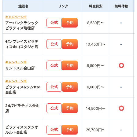
施設名
リンク
料金目安
無料体験
キャンペーン中
-
公式
予約
アーバンクラシック
8,580円〜
ピラティス瑞穂店
ゼンプレイスピラテ
-
公式
予約
10,450円〜
ィス金山スタジオ店
キャンペーン中
○
公式
予約
8,800円〜
リントスル金山店
キャンペーン中
-
公式
予約
ピラティス&ジム1to1
6,600円〜
金山店
24/7ピラティス金山
○
公式
予約
14,500円〜
店
ピラティススタジオ
-
公式
予約
29,700円〜
ルルト金山店