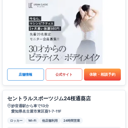
体験・相談予約
店舗情報
公式サイト
セントラルスポーツジム24桜通葵店
妙音通駅から車で13分
愛知県名古屋市東区葵1-7-11F
ロッカー
Wi-Fi
他店舗利用
24時間営業