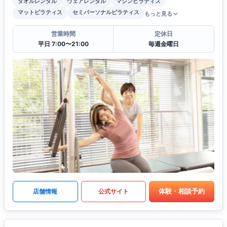
タオルレンタル
ウェアレンタル
マシンピラティス
マットピラティス
セミパーソナルピラティス
もっと見る
営業時間
定休日
平日 7:00〜21:00
毎週金曜日
体験・相談予約
店舗情報
公式サイト