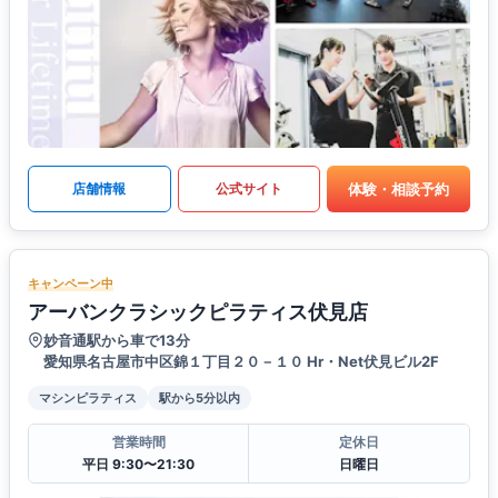
体験・相談予約
店舗情報
公式サイト
キャンペーン中
アーバンクラシックピラティス伏見店
妙音通駅から車で13分
愛知県名古屋市中区錦１丁目２０－１０ Hr・Net伏見ビル2F
マシンピラティス
駅から5分以内
営業時間
定休日
平日 9:30〜21:30
日曜日