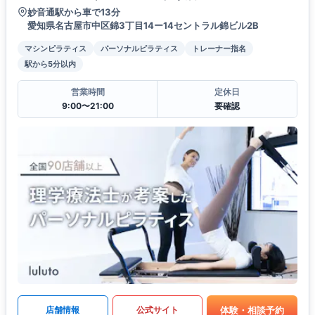
妙音通駅から車で13分
愛知県名古屋市中区錦3丁目14ー14セントラル錦ビル2B
マシンピラティス
パーソナルピラティス
トレーナー指名
駅から5分以内
営業時間
定休日
9:00〜21:00
要確認
体験・相談予約
店舗情報
公式サイト