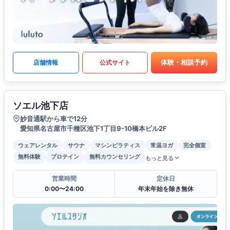
体験・相談予約
店舗情報
公式サイト
ソエル池下店
妙音通駅から車で12分
愛知県名古屋市千種区池下1丁目9-10橋本ビル2F
ウェアレンタル
サウナ
マシンピラティス
常温ヨガ
完全個室
無料体験
プロテイン
無料カウンセリング
もっと見る
営業時間
定休日
0:00〜24:00
年末年始を除き無休