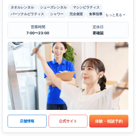
タオルレンタル
シューズレンタル
マシンピラティス
パーソナルピラティス
シャワー
完全個室
食事指導
もっと見る
営業時間
定休日
7:00〜23:00
要確認
体験・相談予約
店舗情報
公式サイト