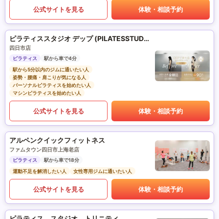
公式サイトを見る
体験・相談予約
ピラティススタジオ デップ (PILATESSTUDIO DEP)
四日市店
ピラティス
駅から車で4分
駅から5分以内のジムに通いたい人
姿勢・腰痛・肩こりが気になる人
パーソナルピラティスを始めたい人
マシンピラティスを始めたい人
公式サイトを見る
体験・相談予約
アルペンクイックフィットネス
ファムタウン四日市上海老店
ピラティス
駅から車で18分
運動不足を解消したい人
女性専用ジムに通いたい人
公式サイトを見る
体験・相談予約
ピラティス スタジオ トリニティ