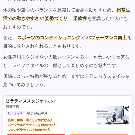
体の軸や重心のバランスを意識して全身を動かすため、
日常生
活での動きやすさ
や
姿勢づくり
、
柔軟性
を意識したい人にも
おすすめです。
また、
スポーツのコンディショニング
や
パフォーマンス向上
を
目的に取り入れられることもあります。
女性専用スタジオや少人数レッスンも多く、かわいいウェアな
ど、ライフスタイルの一部として楽しめるのも魅力です。
店舗によって特徴が異なるため、まずは自分に合うスタイルを
見つけてみましょう。
ピラティススタジオ ルルト
四日市店
ピラティス
駅から徒歩8分
姿勢・腰痛・肩こりが気になる人
パーソナルピラティスを始めたい人
マシンピラティスを始めたい人