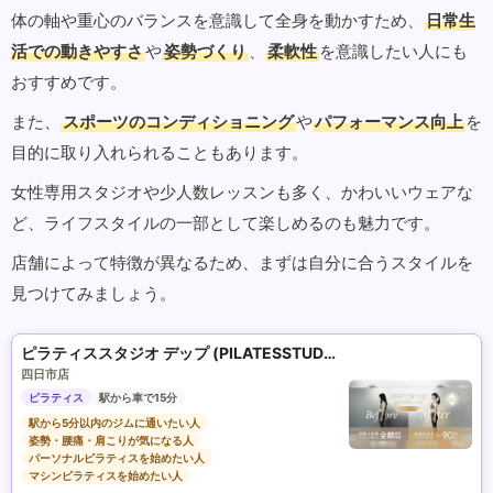
体の軸や重心のバランスを意識して全身を動かすため、
日常生
活での動きやすさ
や
姿勢づくり
、
柔軟性
を意識したい人にも
おすすめです。
また、
スポーツのコンディショニング
や
パフォーマンス向上
を
目的に取り入れられることもあります。
女性専用スタジオや少人数レッスンも多く、かわいいウェアな
ど、ライフスタイルの一部として楽しめるのも魅力です。
店舗によって特徴が異なるため、まずは自分に合うスタイルを
見つけてみましょう。
ピラティススタジオ デップ (PILATESSTUDIO DEP)
四日市店
ピラティス
駅から車で15分
駅から5分以内のジムに通いたい人
姿勢・腰痛・肩こりが気になる人
パーソナルピラティスを始めたい人
マシンピラティスを始めたい人