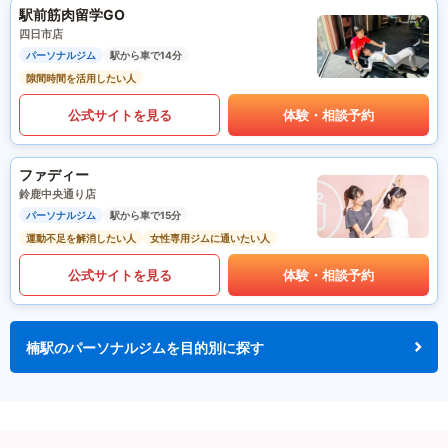
駅前筋肉留学GO
四日市店
パーソナルジム
駅から車で14分
隙間時間を活用したい人
公式サイトを見る
体験・相談予約
ファディー
鈴鹿中央通り店
パーソナルジム
駅から車で15分
運動不足を解消したい人
女性専用ジムに通いたい人
公式サイトを見る
体験・相談予約
楠駅のパーソナルジムを目的別に探す