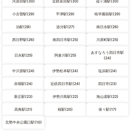
河原田駅(30)
近鉄富田駅(30)
霞ヶ浦駅(30)
小古曽駅(29)
平津駅(29)
暁学園前駅(29)
泊駅(28)
追分駅(27)
南日永駅(26)
西日野駅(26)
南四日市駅(25)
川原町駅(25)
あすなろう四日市駅
日永駅(25)
阿倉川駅(25)
(24)
中川原駅(24)
伊勢松本駅(24)
塩浜駅(24)
赤堀駅(24)
近鉄四日市駅(24)
四日市(23)
新正駅(23)
伊勢川島駅(22)
海山道駅(22)
高角駅(21)
桜駅(20)
保々駅(17)
北勢中央公園口駅(10)