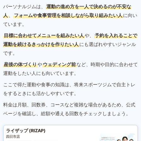
パーソナルジムは、
運動の進め方を一人で決めるのが不安な
人
、
フォームや食事管理を相談しながら取り組みたい人
に向い
ています。
目標に合わせてメニューを組みたい人
や、
予約を入れることで
運動を続けるきっかけを作りたい人
にも選ばれやすいジャンル
です。
産後の体づくり
や
ウェディング前
など、時期や目的に合わせて
運動をしたい人にも向いています。
ここで得た運動や食事の知識は、将来スポーツジムで自主トレ
をするときにも活かしやすいです。
料金は月額、回数券、コースなど複雑な場合があるため、公式
ページを確認し、総額や通える回数をチェックしましょう。
ライザップ (RIZAP)
四日市店