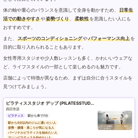
体の軸や重心のバランスを意識して全身を動かすため、
日常生
活での動きやすさ
や
姿勢づくり
、
柔軟性
を意識したい人にも
おすすめです。
また、
スポーツのコンディショニング
や
パフォーマンス向上
を
目的に取り入れられることもあります。
女性専用スタジオや少人数レッスンも多く、かわいいウェアな
ど、ライフスタイルの一部として楽しめるのも魅力です。
店舗によって特徴が異なるため、まずは自分に合うスタイルを
見つけてみましょう。
ピラティススタジオ デップ (PILATESSTUDIO DEP)
四日市店
ピラティス
駅から車で7分
駅から5分以内のジムに通いたい人
姿勢・腰痛・肩こりが気になる人
パーソナルピラティスを始めたい人
マシンピラティスを始めたい人