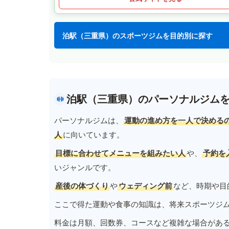
泊駅（三重県）のスポーツジムを目的別に探す
泊駅（三重県）のパーソナルジム
パーソナルジムは、
運動の進め方を一人で決める
人
に向いています。
目標に合わせてメニューを組みたい人
や、
予約を
いジャンルです。
産後の体づくり
や
ウェディング前
など、時期や目
ここで得た運動や食事の知識は、将来スポーツジ
料金は月額、回数券、コースなど複雑な場合があ