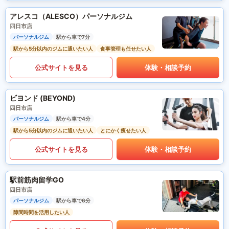
アレスコ（ALESCO）パーソナルジム
四日市店
パーソナルジム
駅から車で7分
駅から5分以内のジムに通いたい人
食事管理も任せたい人
公式サイトを見る
体験・相談予約
ビヨンド (BEYOND)
四日市店
パーソナルジム
駅から車で4分
駅から5分以内のジムに通いたい人
とにかく痩せたい人
公式サイトを見る
体験・相談予約
駅前筋肉留学GO
四日市店
パーソナルジム
駅から車で6分
隙間時間を活用したい人