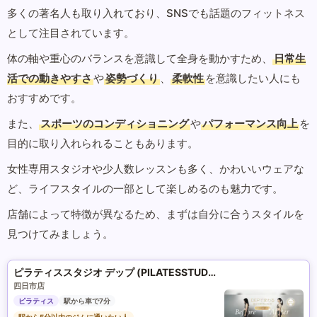
多くの著名人も取り入れており、SNSでも話題のフィットネス
として注目されています。
体の軸や重心のバランスを意識して全身を動かすため、
日常生
活での動きやすさ
や
姿勢づくり
、
柔軟性
を意識したい人にも
おすすめです。
また、
スポーツのコンディショニング
や
パフォーマンス向上
を
目的に取り入れられることもあります。
女性専用スタジオや少人数レッスンも多く、かわいいウェアな
ど、ライフスタイルの一部として楽しめるのも魅力です。
店舗によって特徴が異なるため、まずは自分に合うスタイルを
見つけてみましょう。
ピラティススタジオ デップ (PILATESSTUDIO DEP)
四日市店
ピラティス
駅から車で7分