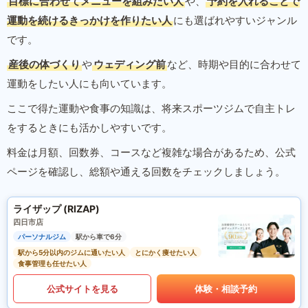
目標に合わせてメニューを組みたい人
や、
予約を入れることで
運動を続けるきっかけを作りたい人
にも選ばれやすいジャンル
です。
産後の体づくり
や
ウェディング前
など、時期や目的に合わせて
運動をしたい人にも向いています。
ここで得た運動や食事の知識は、将来スポーツジムで自主トレ
をするときにも活かしやすいです。
料金は月額、回数券、コースなど複雑な場合があるため、公式
ページを確認し、総額や通える回数をチェックしましょう。
ライザップ (RIZAP)
四日市店
パーソナルジム
駅から車で6分
駅から5分以内のジムに通いたい人
とにかく痩せたい人
食事管理も任せたい人
公式サイトを見る
体験・相談予約