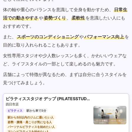
体の軸や重心のバランスを意識して全身を動かすため、
日常生
活での動きやすさ
や
姿勢づくり
、
柔軟性
を意識したい人にも
おすすめです。
また、
スポーツのコンディショニング
や
パフォーマンス向上
を
目的に取り入れられることもあります。
女性専用スタジオや少人数レッスンも多く、かわいいウェアな
ど、ライフスタイルの一部として楽しめるのも魅力です。
店舗によって特徴が異なるため、まずは自分に合うスタイルを
見つけてみましょう。
ピラティススタジオ デップ (PILATESSTUDIO DEP)
四日市店
ピラティス
駅から車で3分
駅から5分以内のジムに通いたい人
姿勢・腰痛・肩こりが気になる人
パーソナルピラティスを始めたい人
マシンピラティスを始めたい人