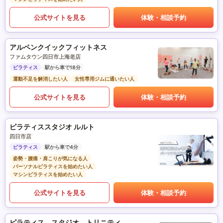
公式サイトを見る
体験・相談予約
アルペンクイックフィットネス
ファムタウン四日市上海老店
ピラティス
駅から車で18分
運動不足を解消したい人
女性専用ジムに通いたい人
公式サイトを見る
体験・相談予約
ピラティススタジオ ルルト
四日市店
ピラティス
駅から車で4分
姿勢・腰痛・肩こりが気になる人
パーソナルピラティスを始めたい人
マシンピラティスを始めたい人
公式サイトを見る
体験・相談予約
ピラティス スタジオ トリニティ