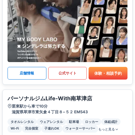
体験・相談予約
店舗情報
公式サイト
パーソナルジムLife-With南草津店
栗東駅から車で10分
滋賀県草津市東矢倉４丁目８−５２ EM543
タオルレンタル
ウェアレンタル
駐車場
ロッカー
体組成計
Wi-Fi
完全個室
子連れOK
ウォーターサーバー
もっと見る