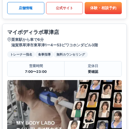
体験・相談予約
店舗情報
公式サイト
マイボディラボ草津店
栗東駅から車で6分
滋賀県草津市東草津1ー4ー53ビワコホンダビル3階
トレーナー指名
食事指導
無料カウンセリング
営業時間
定休日
7:00〜23:00
要確認