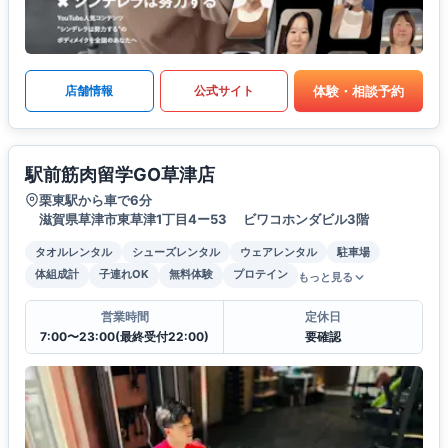
体験・相談予約
店舗情報
公式サイト
駅前筋肉留学GO草津店
栗東駅から車で6分
滋賀県草津市東草津1丁目4ー53 ビワコホンダビル3階
タオルレンタル
シューズレンタル
ウェアレンタル
駐車場
体組成計
子連れOK
無料体験
プロテイン
もっと見る
営業時間
定休日
7:00〜23:00(最終受付22:00)
要確認