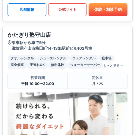
体験・相談予約
店舗情報
公式サイト
かたぎり塾守山店
栗東駅から車で5分
滋賀県守山市梅田町14-13旭駅前ビル102号室
タオルレンタル
シューズレンタル
ウェアレンタル
駐車場
完全個室
子連れOK
無料体験
ウォーターサーバー
もっと見る
営業時間
定休日
平日 10:00〜22:00
月・木