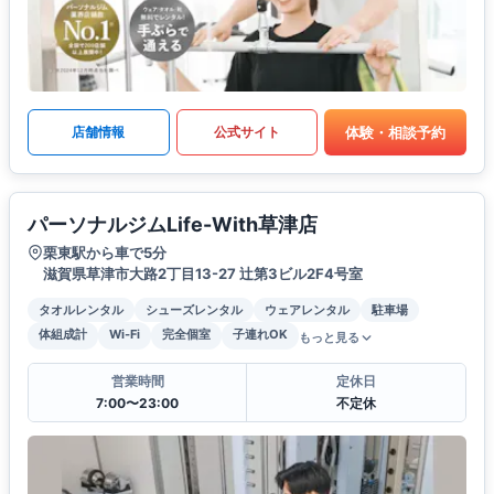
体験・相談予約
店舗情報
公式サイト
パーソナルジムLife-With草津店
栗東駅から車で5分
滋賀県草津市大路2丁目13-27 辻第3ビル2F4号室
タオルレンタル
シューズレンタル
ウェアレンタル
駐車場
体組成計
Wi-Fi
完全個室
子連れOK
もっと見る
営業時間
定休日
7:00〜23:00
不定休