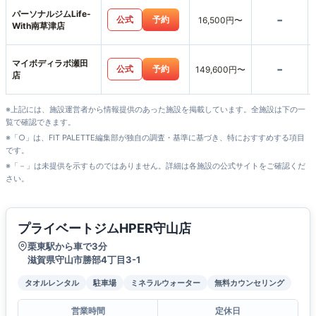
パーソナルジムLife-
-
公式
予約
16,500円〜
With南草津店
マイボディラボ瀬田
-
公式
予約
149,600円〜
店
※上記には、施設運営者から情報提供のあった施設を掲載しています。全施設は下の一
覧で確認できます。
※「○」は、FIT PALETTE編集部が独自の調査・基準に基づき、特におすすめする項目
です。
※「－」は未提供を示すものではありません。詳細は各施設の公式サイトをご確認くだ
さい。
プライベートジムHPER守山店
栗東駅から車で3分
滋賀県守山市勝部4丁目3-1
タオルレンタル
駐車場
ミネラルウォーター
無料カウンセリング
営業時間
定休日