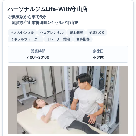
パーソナルジムLife-With守山店
栗東駅から車で5分
滋賀県守山市梅田町2-1 セルバ守山1F
タオルレンタル
ウェアレンタル
完全個室
子連れOK
ミネラルウォーター
トレーナー指名
食事指導
営業時間
定休日
7:00〜23:00
不定休