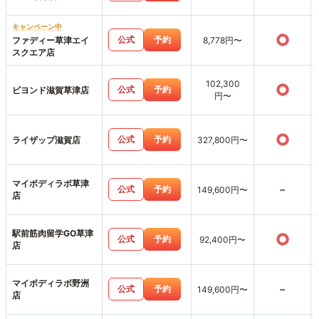
キャンペーン中
○
公式
予約
ファディー草津エイ
8,778円〜
スクエア店
102,300
○
公式
予約
ビヨンド滋賀草津店
円〜
○
公式
予約
ライザップ滋賀店
327,800円〜
マイボディラボ草津
-
公式
予約
149,600円〜
店
駅前筋肉留学GO草津
○
公式
予約
92,400円〜
店
マイボディラボ野洲
-
公式
予約
149,600円〜
店