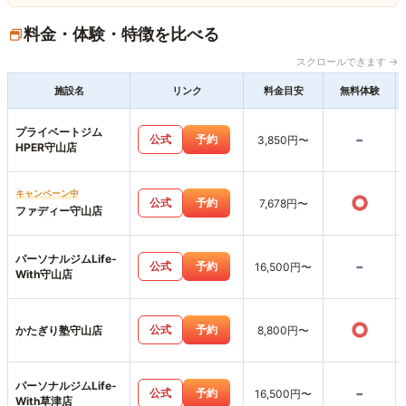
料金・体験・特徴を比べる
スクロールできます →
施設名
リンク
料金目安
無料体験
プライベートジム
-
公式
予約
3,850円〜
HPER守山店
キャンペーン中
○
公式
予約
7,678円〜
ファディー守山店
パーソナルジムLife-
-
公式
予約
16,500円〜
With守山店
○
公式
予約
かたぎり塾守山店
8,800円〜
パーソナルジムLife-
-
公式
予約
16,500円〜
With草津店