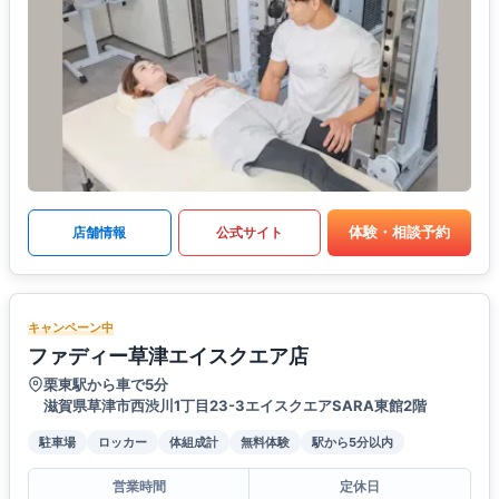
体験・相談予約
店舗情報
公式サイト
キャンペーン中
ファディー草津エイスクエア店
栗東駅から車で5分
滋賀県草津市西渋川1丁目23-3エイスクエアSARA東館2階
駐車場
ロッカー
体組成計
無料体験
駅から5分以内
営業時間
定休日